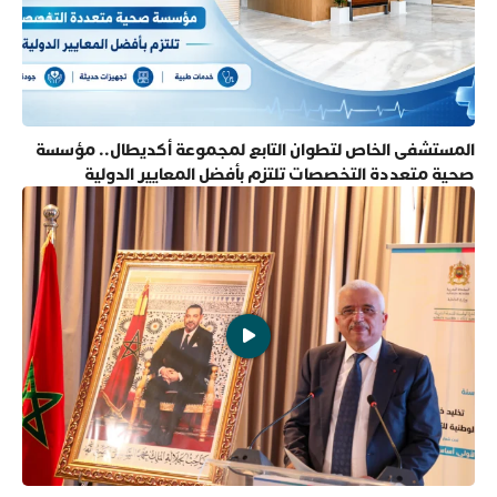
المستشفى الخاص لتطوان التابع لمجموعة أكديطال.. مؤسسة
صحية متعددة التخصصات تلتزم بأفضل المعايير الدولية