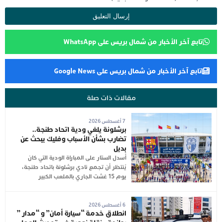
تابع آخر الأخبار من شمال بريس على WhatsApp
تابع آخر الأخبار من شمال بريس على Google News
مقالات ذات صلة
7 أغسطس 2026
برشلونة يلغي ودية اتحاد طنجة..
تضارب بشأن الأسباب وفليك يبحث عن
بديل
أُسدل الستار على المباراة الودية التي كان
يُنتظر أن تجمع نادي برشلونة باتحاد طنجة،
يوم 15 غشت الجاري بالملعب الكبير
6 أغسطس 2026
انطلاق خدمة “سيارة أمان” و “مدار ”