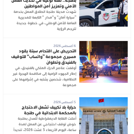
بطنجة.. نقلة نوعية في تحديث العمل
الأمني وتعزيز أمن المواطنين
شهدت مدينة طنجة انطلاق العمل بخدمة
“سيارة أمان” و”مدار ” التابعة للمديرية
العامة للأمن الوطني، في خطوة جديدة
تترجم الرؤية
6 أغسطس 2026
التحريض على اقتحام سبتة يقود
مسيري مجموعة “واتساب” للتوقيف
بالفنيدق وتطوان
أوقفت عناصر الدرك الملكي بالفنيدق، في
إطار الجهود الرامية إلى مكافحة الهجرة غير
النظامية، شخصين يشتبه في إشرافهما على
مجموعة
5 أغسطس 2026
حرارة بلا تكييف تشعل الاحتجاج
بالمحكمة الابتدائية في طنجة
أعلنت النقابة الديمقراطية للعدل بطنجة
خوض توقف احتجاجي عن العمل لمدة
ساعة، اليوم الأربعاء 5 غشت 2026، تنديداً