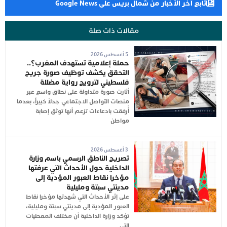
تابع آخر الأخبار من شمال بريس على Google News
مقالات ذات صلة
5 أغسطس 2026
حملة إعلامية تستهدف المغرب؟..
التحقق يكشف توظيف صورة جريح
فلسطيني لترويج رواية مضللة
أثارت صورة متداولة على نطاق واسع عبر
منصات التواصل الاجتماعي جدلاً كبيراً، بعدما
أُرفقت بادعاءات تزعم أنها توثق إصابة
مواطن
3 أغسطس 2026
تصريح الناطق الرسمي باسم وزارة
الداخلية حول الأحداث التي عرفتها
مؤخرا نقاط العبور المؤدية إلى
مدينتي سبتة ومليلية
على إثر الأحداث التي شهدتها مؤخرا نقاط
العبور المؤدية إلى مدينتي سبتة ومليلية،
تؤكد وزارة الداخلية أن مختلف المعطيات
التي