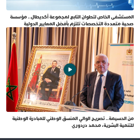
المستشفى الخاص لتطوان التابع لمجموعة أكديطال.. مؤسسة
صحية متعددة التخصصات تلتزم بأفضل المعايير الدولية
من الحسيمة.. تصريح الوالي المنسق الوطني للمبادرة الوطنية
للتنمية البشرية، محمد دردوري