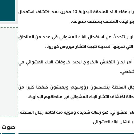
أصدر والي جهة طنجة تطوان الحسيمة قرارا بإعفاء قائد الملحقة الإدراية 10 مكرر، بعد اكتشاف استفحال
لتابع لهذه الملحقة بمنطقة مغوغة.
ير تتحدث عن استفحال البناء العشوائي في عدد من المناطق
لتي تعرفها المدينة نتيجة انتشار فيروس كورونا.
 أمر لجان التفتيش بالخروج لرصد خروقات البناء العشوائي في
لشخصي.
جال السلطة يتحسسون رؤوسهم ويعيشون ضغطا كبيرا من
لة اكتشاف انتشار للبناء العشوائي في مناطقهم الإدارية.
 البناء العشوائي، هو رسالة شديدة وقوية منه لكافة رجال السلطة،
شار البناء العشوائي.
صوت و