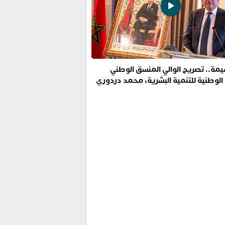
مة.. تصريح الوالي المنسق الوطني
 الوطنية للتنمية البشرية، محمد دردوري