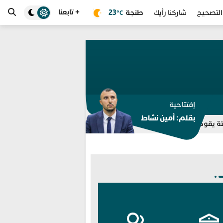
+ تابعنا
طنجة
23
التصحيح
شاركنا رأيك
°C
إفتتاحية
بقلم: أمين نشاط
ري مجموعة “واتساب” للتوقيف بالفنيدق وتطوان
انطلاق خدمة “سيارة