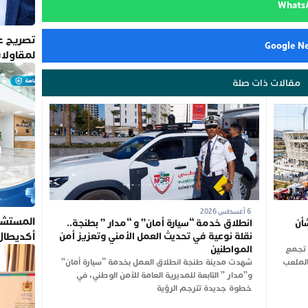
تصريح عم
لمقاولا
مقالات ذات صلة
6 أغسطس 2026
المستشف
أن
انطلاق خدمة “سيارة أمان” و “مدار ” بطنجة..
أكديطال
نقلة نوعية في تحديث العمل الأمني وتعزيز أمن
المواطنين
ن تجمع
تلتزم بأ
شت الجاري بالملعب
شهدت مدينة طنجة انطلاق العمل بخدمة “سيارة أمان”
و”مدار ” التابعة للمديرية العامة للأمن الوطني، في
خطوة جديدة تترجم الرؤية