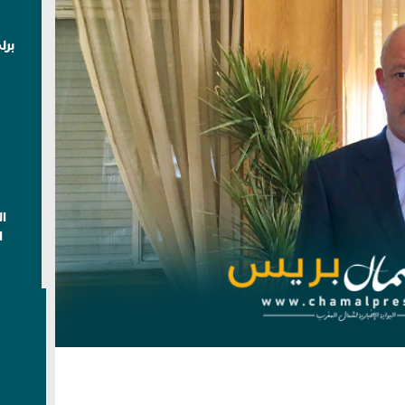
برل
ا
ا