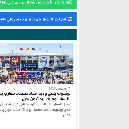
تابع آخر الأخبار من شمال بريس على WhatsApp
تابع آخر الأخبار من شمال بريس على Google News
7 أغسطس 2026
برشلونة يلغي ودية اتحاد طنجة.. تضارب بش
الأسباب وفليك يبحث عن بديل
أُسدل الستار على المباراة الودية التي كان يُنتظر أ
نادي برشلونة باتحاد طنجة، يوم 15 غ
الكبير