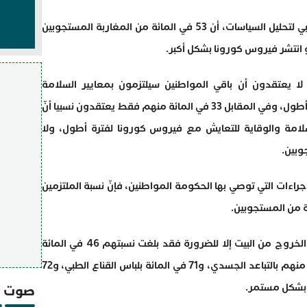
كشفت دراسة حديثة أجراها المعهد المغربي لتحليل السياسات، أن 53 في المائة من المغاربة المستجوبين
 انتشر فيروس كورونا بشكل أكبر.
ن لا يعتقدون أن باقي المواطنين سيلتزمون بمعايير السلامة
والوقاية للتعايش مع فيروس كورونا لفترة أطول، وفي المقابل 33 في المائة منهم فقط يعتقدون نسبيا أنّ
سلامة والوقاية للتعايش مع فيروس كورونا لفترة أطول، ولا
جراءات التي توصي بها الحكومة المواطنين، فإنّ نسبة الملتزمين
وبخصوص الأشخاص الذين يلتزمون بتفادي الخروج من البيت إلا للضرورة فقد بلغت نسبتهم 46 في المائة
من المستجوبين، ولا يلتزم إلا 59 في المائة منهم بالتباعد الجسدي، و71 في المائة بلباس القناع الطبي، و72
 بشكل مستمر.
صوت و