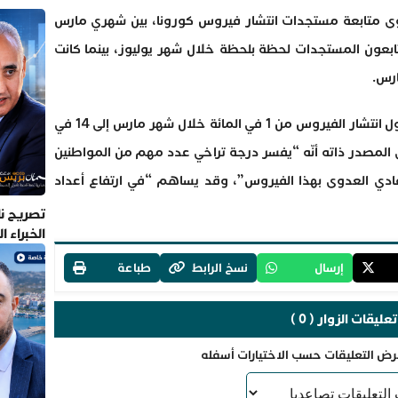
وى متابعة مستجدات انتشار فيروس كورونا، بين شهري مارس
ة فقط إنّهم يتابعون المستجدات لحظة بلحظة خلال شهر يوليوز، بينما كانت
وارتفعت نسبة من لا يتابعون بتاتا الأخبار حول انتشار الفيروس من 1 في المائة خلال شهر مارس إلى 14 في
وليوز 2020، وهو ما يرى المصدر ذاته أنّه “يفسر درجة تراخي عدد مهم من المواطنين
فادي العدوى بهذا الفيروس”، وقد يساهم “في ارتفاع أعداد
تصريح نا
الخبراء 
إرسال
نسخ الرابط
طباعة
تعليقات الزوار ( 0 )
رض التعليقات حسب الاختيارات أسفله