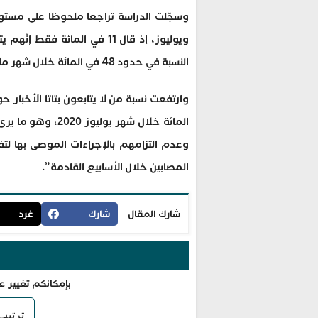
وسجّلت الدراسة تراجعا ملحوظا على مست
ويوليوز، إذ قال 11 في المائ
النسبة في حدود 48 في المائة خلال شهر مارس.
المائة خلال شهر ي
وعدم التزامهم بالإجراءات الموصى بها لت
المصابين خلال الأسابيع القادمة”.
شارك المقال
شارك
غرد
بإمكانكم تغيير ع