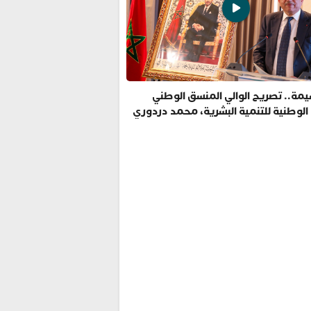
مة.. تصريح الوالي المنسق الوطني
 الوطنية للتنمية البشرية، محمد دردوري