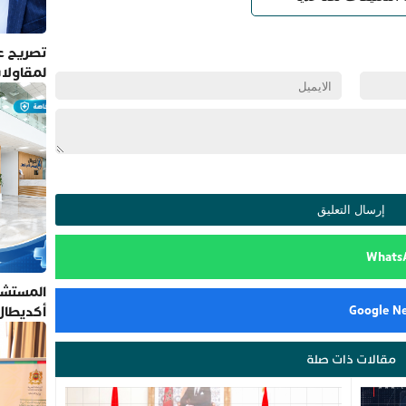
تصريح عم
لمقاولا
المستشف
أكديطال
تلتزم بأ
مقالات ذات صلة