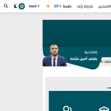
+ تابعنا
طنجة
25
التصحيح
شاركنا رأيك
°C
إفتتاحية
بقلم: أمين نشاط
للمرة الثامنة.. مختبر الشرطة العلم