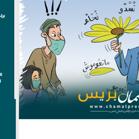
برل
ا
ا