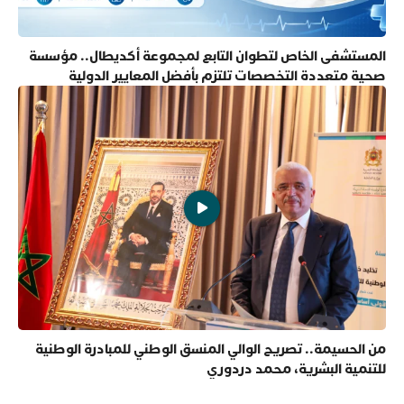
المستشفى الخاص لتطوان التابع لمجموعة أكديطال.. مؤسسة
صحية متعددة التخصصات تلتزم بأفضل المعايير الدولية
من الحسيمة.. تصريح الوالي المنسق الوطني للمبادرة الوطنية
للتنمية البشرية، محمد دردوري