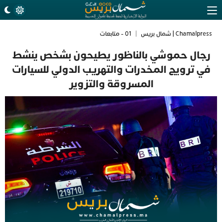
Chamalpress | شمال بريس
|
01 - متابعات
رجال حموشي بالناظور يطيحون بشخص ينشط
في ترويج المخدرات والتهريب الدولي للسيارات
المسروقة والتزوير