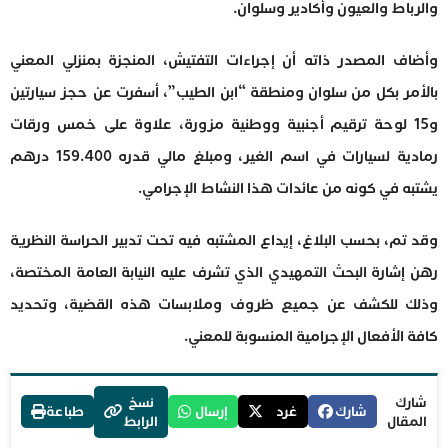
والرباط والعيون وأكادير وسلوان.
وأضاف المصدر ذاته أن إجراءات التفتيش، المنجزة بمنزلي المعني
بالأمر بكل من سلوان ومنطقة “ابن الطيب”، أسفرت عن حجز سيارتين
و15 لوحة ترقيم أجنبية ووطنية مزورة، علاوة على خمس ورقات
رمادية لسيارات في اسم الغير، ومبلغ مالي قدره 159.400 درهم
يشتبه في كونه من عائدات هذا النشاط الإجرامي.
وقد تم، بحسب البلاغ، إيداع المشتبه فيه تحت تدبير الحراسة النظرية
رهن إشارة البحث التمهيدي الذي تشرف عليه النيابة العامة المختصة،
وذلك للكشف عن جميع ظروف وملابسات هذه القضية، وتحديد
كافة الأفعال الإجرامية المنسوبة للمعني.
شارك
نسخ
شارك
غرد
إرسال
طباعة
المقال
الرابط