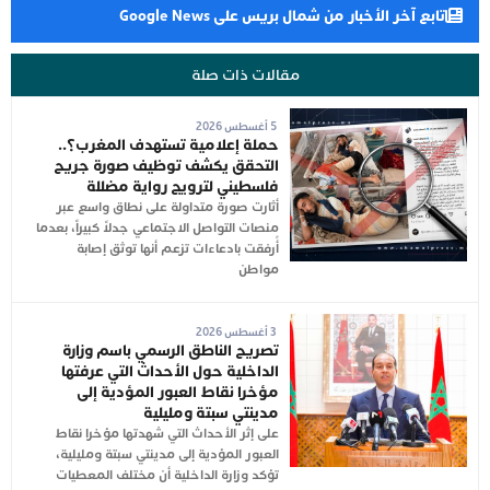
تابع آخر الأخبار من شمال بريس على Google News
مقالات ذات صلة
5 أغسطس 2026
حملة إعلامية تستهدف المغرب؟..
التحقق يكشف توظيف صورة جريح
فلسطيني لترويج رواية مضللة
أثارت صورة متداولة على نطاق واسع عبر
منصات التواصل الاجتماعي جدلاً كبيراً، بعدما
أُرفقت بادعاءات تزعم أنها توثق إصابة
مواطن
3 أغسطس 2026
تصريح الناطق الرسمي باسم وزارة
الداخلية حول الأحداث التي عرفتها
مؤخرا نقاط العبور المؤدية إلى
مدينتي سبتة ومليلية
على إثر الأحداث التي شهدتها مؤخرا نقاط
العبور المؤدية إلى مدينتي سبتة ومليلية،
تؤكد وزارة الداخلية أن مختلف المعطيات