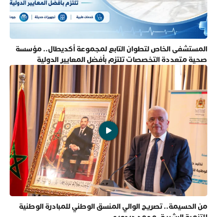
المستشفى الخاص لتطوان التابع لمجموعة أكديطال.. مؤسسة
صحية متعددة التخصصات تلتزم بأفضل المعايير الدولية
من الحسيمة.. تصريح الوالي المنسق الوطني للمبادرة الوطنية