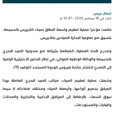
شمال بريس
كتب في 18 سبتمبر 2020 - 10:41 م
نظمت مؤخرا عملية تعقيم واسعة النطاق بميناء كلايريس بالحسيمة،
بتنسيق مع تعاونية البحارة الصيادين بكلايريس.
وتندرج هذه العملية، المنظمة بشراكة مع مندوبية الصيد البحري
بالحسيمة والوكالة الوطنية للموانئ، في إطار التدابير الاحترازية الرامية
إلى التصدي لانتشار جائحة فيروس كورونا المستجد (كوفيد 19).
وشملت عملية تعقيم الميناء، مراكب الصيد البحري العاملة بهذا
المرفق بجميع أنواعها، وأرصفة الميناء ومختلف فضاءاته لا سيما
سوق السمك، بالإضافة إلى المرافق الإدارية والتجارية والمحلات
والبنايات والمستودعات.