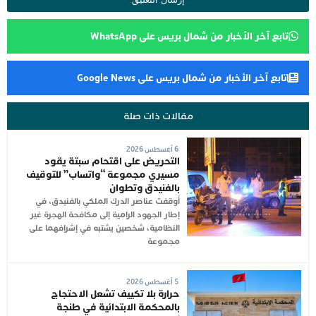
تابع آخر الأخبار من شمال بريس على WhatsApp
تابع آخر الأخبار من شمال بريس على Google News
مقالات ذات صلة
6 أغسطس 2026
التحريض على اقتحام سبتة يقود
مسيري مجموعة “واتساب” للتوقيف
بالفنيدق وتطوان
أوقفت عناصر الدرك الملكي بالفنيدق، في
إطار الجهود الرامية إلى مكافحة الهجرة غير
النظامية، شخصين يشتبه في إشرافهما على
مجموعة
5 أغسطس 2026
حرارة بلا تكييف تشعل الاحتجاج
بالمحكمة الابتدائية في طنجة