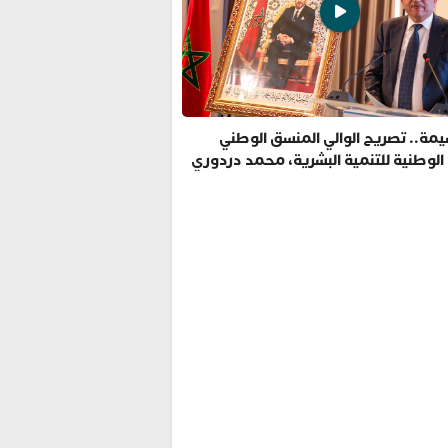
مة.. تصريح الوالي المنسق الوطني
 الوطنية للتنمية البشرية، محمد دردوري