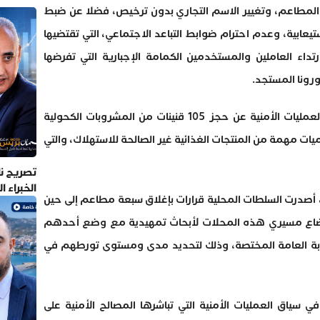
ن المطاعم، وتغيير الاسم التجاري بدون ترخيص، فضلا عن ضبط
ستيعابية، وعدم احترام ضوابط التباعد الاجتماعي، التي تقتضيها
داء العاملين والمستخدمين الكمامة الإجبارية التي تفرضها
رونا المستجد.
وفي المقابل، يضيف البلاغ، أسفرت هذه العمليات الأمنية عن حجز 105 قنينات من المشروبات الكحولية
ميات مهمة من المنتجات الغذائية غير الصالحة للاستهلاك، والتي
تصريح نا
الخبراء 
ية، أصدرت السلطات المحلية قرارات بإغلاق سبعة مطاعم إلى حين
خضاع مسيري هذه المحلات لأبحاث تمهيدية مع وضع أحدهم
نيابة العامة المختصة، وذلك لتحديد مدى ومستوى تورطهم في
ي سياق العمليات الأمنية التي تباشرها المصالح الأمنية على