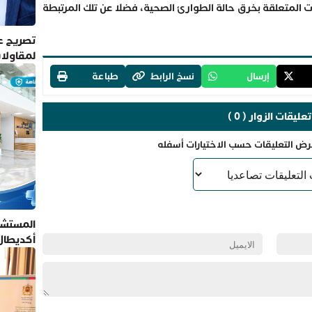
 المتعلقة بخرق حالة الطوارئ الصحية، فضلا عن تلك المرتبطة
تصريح عم
لمقاولا
إرسال
نسخ الرابط
طباعة
تعليقات الزوار ( 0 )
رض التعليقات حسب الاختيارات أسفله
المستشف
أكديطال
تلتزم بأ