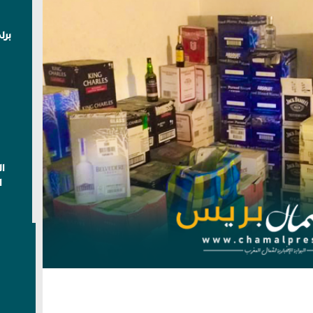
برل
ا
ا