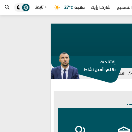
+ تابعنا
طنجة
27
التصحيح
شاركنا رأيك
°C
إفتتاحية
بقلم: أمين نشاط
شف توظيف صورة جريح فلسطيني لترويج رواية مضللة
عملية مرحبا 2026.. أكثر من 2.74 مليون مغربي عبروا إلى المملكة حتى 3 غشت