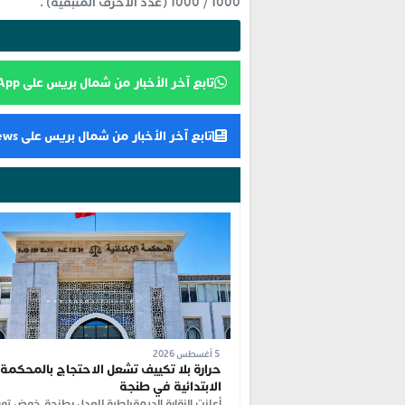
1000
/
1000
(عدد الأحرف المتبقية) .
تابع آخر الأخبار من شمال بريس على WhatsApp
تابع آخر الأخبار من شمال بريس على Google News
5 أغسطس 2026
حرارة بلا تكييف تشعل الاحتجاج بالمحكمة
الابتدائية في طنجة
أعلنت النقابة الديمقراطية للعدل بطنجة خوض ت