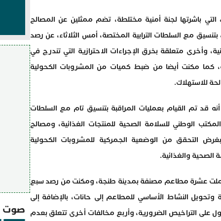
، التي باشرتها لجنة أمنية مختلطة، تضم ممثلين عن المصالح
بتنسيق مع السلطات الترابية المختصة، أمس الثلاثاء، عن رصد
ة، وأخرى متعلقة بخرق الإجراءات الاحترازية التي تندرج في
 كما مكنت أيضا من ضبط كميات من المشروبات الكحولية
لحة للاستهلاك.
أنه قد تم القيام بعمليات المراقبة بتنسيق تام مع السلطات
لمكتب الوطني للسلامة الصحية للمنتجات الغذائية، ومصالح
 بغرض التحقق من الوضعية الجمركية للمشروبات الكحولية
 الصحية والغذائية.
 شملت عشرة مطاعم مصنفة بمدينة طنجة، ومكنت من رصد سبع
وتحويل النشاط الأساسي للمطاعم إلى حانات، بالإضافة إلى
صوت و
ول على التراخيص الضرورية، وأربع مخالفات أخرى تتعلق بعدم