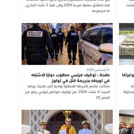
 عن العمل لمدة ساعة، اليوم الأربعاء 5 غشت
منذ انطلاق عملية مرحبا 2026 وإلى غاية 3 غشت الجاري،
ما مجموعه
4 أغسطس 2026
ط يحبط تهريب 350 كيلوغرامًا
طنجة.. توقيف فرنسي مطلوب دوليًا للاشتباه
في تورطه بجريمة قتل في تولوز
ة
تمكنت عناصر الشرطة القضائية بولاية أمن طنجة، يومه
2، من إحباط محاولة
السبت 4 غشت 2026، من توقيف مواطن فرنسي يبلغ من
العمر 29