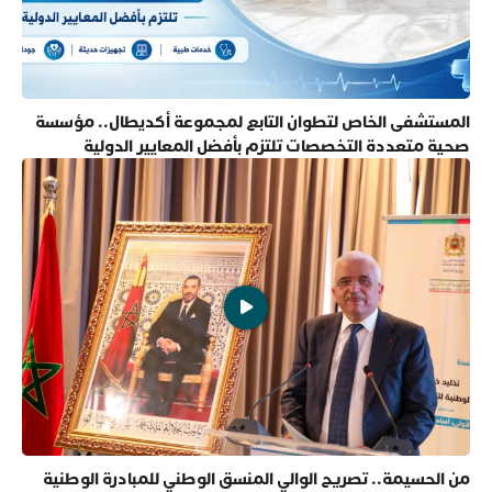
المستشفى الخاص لتطوان التابع لمجموعة أكديطال.. مؤسسة
صحية متعددة التخصصات تلتزم بأفضل المعايير الدولية
من الحسيمة.. تصريح الوالي المنسق الوطني للمبادرة الوطنية