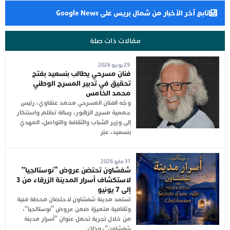
تابع آخر الأخبار من شمال بريس على Google News
مقالات ذات صلة
29 يونيو 2026
فنان مسرحي يطالب بنسعيد بفتح
تحقيق في تدبير المسرح الوطني
محمد الخامس
وجّه الفنان المسرحي محمد عنقاوي، رئيس
جمعية مسرح الزهور، رسالة تظلم واستنكار
إلى وزير الشباب والثقافة والتواصل، المهدي
بنسعيد، عبّر
31 مايو 2026
شفشاون تحتضن عروض “نوستالجيا”
لاستكشاف أسرار المدينة الزرقاء من 3
إلى 7 يونيو
تستعد مدينة شفشاون لاحتضان محطة فنية
وثقافية متميزة ضمن عروض “نوستالجيا”،
من خلال تجربة تحمل عنوان “أسرار مدينة
شفشاون”، وذلك