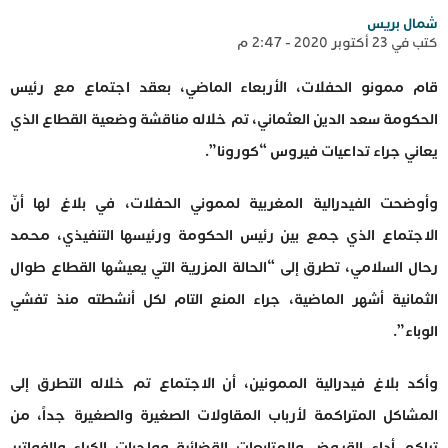
شمال بريس
كتب في 23 أكتوبر 2020 - 2:47 م
قام ممونو الحفلات، الأربعاء الماضي، بعقد اجتماع مع رئيس
الحكومة سعد الدين العثماني، تم خلاله مناقشة وضعية القطاع الذي
يعاني جراء تداعيات فيروس “كورونا”.
وأوضحت الفيدرالية المغربية لمموني الحفلات، في بلاغ لها أنّ
الاجتماع الذي جمع بين رئيس الحكومة ورئيسها التنفيذي، محمد
رحال السلامي، تطرق إلى “الحالة المزرية التي يعيشها القطاع طوال
الثمانية أشهر الماضية، جراء المنع التام لكل أنشطته منذ تفشي
الوباء”.
وأكد بلاغ فيدرالية الممونين، أن الاجتماع تم خلاله التطرق إلى
المشاكل المتراكمة لأرباب المقاولات الصغيرة والصغيرة جداً، من
تراكم أداء القروض والمتابعات القضائية وواجبات الكراء والفواتير