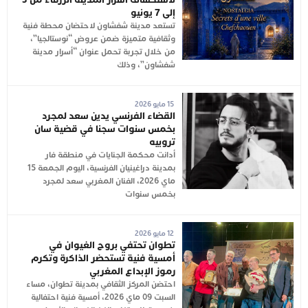
إلى 7 يونيو
تستعد مدينة شفشاون لاحتضان محطة فنية
وثقافية متميزة ضمن عروض “نوستالجيا”،
من خلال تجربة تحمل عنوان “أسرار مدينة
شفشاون”، وذلك
15 مايو 2026
القضاء الفرنسي يدين سعد لمجرد
بخمس سنوات سجنا في قضية سان
تروبيه
أدانت محكمة الجنايات في منطقة فار
بمدينة دراغينيان الفرنسية، اليوم الجمعة 15
ماي 2026، الفنان المغربي سعد لمجرد
بخمس سنوات
12 مايو 2026
تطوان تحتفي بروح الغيوان في
أمسية فنية تستحضر الذاكرة وتكرم
رموز الإبداع المغربي
احتضن المركز الثقافي بمدينة تطوان، مساء
السبت 09 ماي 2026، أمسية فنية احتفالية