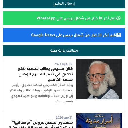
تابع آخر الأخبار من شمال بريس على WhatsApp
تابع آخر الأخبار من شمال بريس على Google News
مقالات ذات صلة
29 يونيو 2026
فنان مسرحي يطالب بنسعيد بفتح
تحقيق في تدبير المسرح الوطني
محمد الخامس
وجّه الفنان المسرحي محمد عنقاوي، رئيس
جمعية مسرح الزهور، رسالة تظلم واستنكار
إلى وزير الشباب والثقافة والتواصل، المهدي
بنسعيد، عبّر
31 مايو 2026
شفشاون تحتضن عروض “نوستالجيا”
لاستكشاف أسرار المدينة الزرقاء من 3