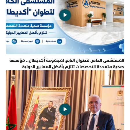
المستشفى الخاص لتطوان التابع لمجموعة أكديطال.. مؤسسة
صحية متعددة التخصصات تلتزم بأفضل المعايير الدولية