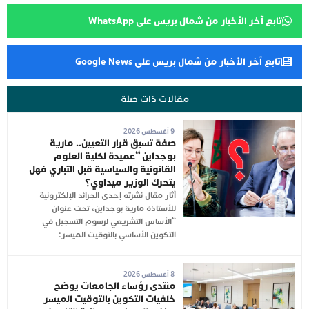
تابع آخر الأخبار من شمال بريس على WhatsApp
تابع آخر الأخبار من شمال بريس على Google News
مقالات ذات صلة
9 أغسطس 2026
صفة تسبق قرار التعيين.. مارية
بوجداين “عميدة لكلية العلوم
القانونية والسياسية قبل التباري فهل
يتحرك الوزير ميداوي؟
أثار مقال نشرته إحدى الجرائد الإلكترونية
للأستاذة مارية بوجداين، تحت عنوان
“الأساس التشريعي لرسوم التسجيل في
التكوين الأساسي بالتوقيت الميسر:
8 أغسطس 2026
منتدى رؤساء الجامعات يوضح
خلفيات التكوين بالتوقيت الميسر