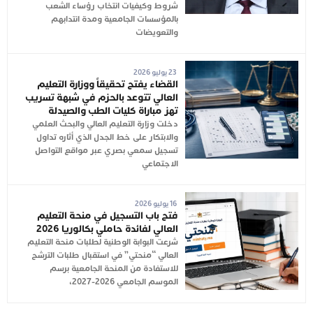
شروط وكيفيات انتخاب رؤساء الشعب
بالمؤسسات الجامعية ومدة انتدابهم
والتعويضات
23 يوليو 2026
القضاء يفتح تحقيقاً ووزارة التعليم
العالي تتوعد بالحزم في شبهة تسريب
تهز مباراة كليات الطب والصيدلة
دخلت وزارة التعليم العالي والبحث العلمي
والابتكار على خط الجدل الذي أثاره تداول
تسجيل سمعي بصري عبر مواقع التواصل
الاجتماعي
16 يوليو 2026
فتح باب التسجيل في منحة التعليم
العالي لفائدة حاملي بكالوريا 2026
شرعت البوابة الوطنية لطلبات منحة التعليم
العالي “منحتي” في استقبال طلبات الترشح
للاستفادة من المنحة الجامعية برسم
الموسم الجامعي 2026-2027،