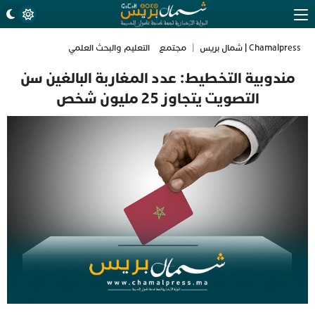
Chamalpress | شمال بريس
|
مجتمع
التعليم والبحث العلمي
مندوبية التخطيط: عدد المغاربة البالغين سن
التصويت يتجاوز 25 مليون شخص