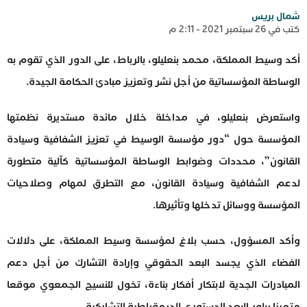
شمال بريس
كتب في 26 سبتمبر 2021 - 2:11 م
أكد وسيط المملكة، محمد بنعليلو، بالرباط، على الدور الذي تقوم به
الوساطة المؤسساتية من أجل نشر وتعزيز مبادئ الحكامة الجيدة.
واستعرض بنعليلو، في مداخلة خلال مائدة مستديرة نظمتها
المؤسسة حول “دور مؤسسة الوسيط في تعزيز الشفافية وسيادة
القانون”، محددات وضوابط الوساطة المؤسساتية كآلية متطورة
لدعم الشفافية وسيادة القانون، مع التطرق لمهام وصلاحيات
المؤسسة ووسائل تدخلها وتأثيرها.
وأكد المسؤول، حسب بلاغ لمؤسسة وسيط المملكة، على دلالات
الفضاء الذي يجسد البعد الحقوقي وإرادة التشارك من أجل دعم
المبادرات الجدية لابتكار أفكار بناءة، تخول للنسيج الجمعوي موقعا
متميزا يبلور البعد الدستوري للديمقراطية التشاركية.