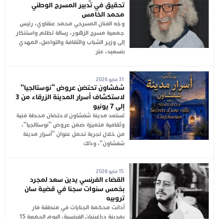
تحقيق في تدبير المسرح الوطني
محمد الخامس
وجّه الفنان المسرحي محمد عنقاوي، رئيس
جمعية مسرح الزهور، رسالة تظلم واستنكار
إلى وزير الشباب والثقافة والتواصل، المهدي
بنسعيد، عبّر
31 مايو 2026
شفشاون تحتضن عروض “نوستالجيا”
لاستكشاف أسرار المدينة الزرقاء من 3
إلى 7 يونيو
تستعد مدينة شفشاون لاحتضان محطة فنية
وثقافية متميزة ضمن عروض “نوستالجيا”،
من خلال تجربة تحمل عنوان “أسرار مدينة
شفشاون”، وذلك
15 مايو 2026
القضاء الفرنسي يدين سعد لمجرد
بخمس سنوات سجنا في قضية سان
تروبيه
أدانت محكمة الجنايات في منطقة فار
بمدينة دراغينيان الفرنسية، اليوم الجمعة 15