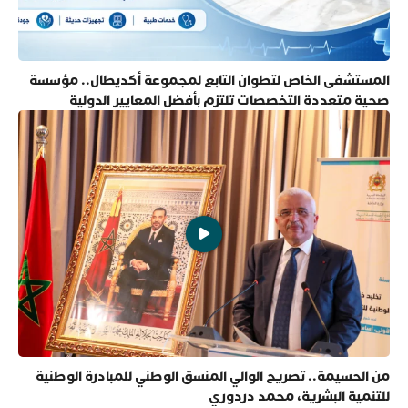
المستشفى الخاص لتطوان التابع لمجموعة أكديطال.. مؤسسة
صحية متعددة التخصصات تلتزم بأفضل المعايير الدولية
من الحسيمة.. تصريح الوالي المنسق الوطني للمبادرة الوطنية
للتنمية البشرية، محمد دردوري