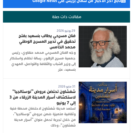
تابع آخر الأخبار من شمال بريس على Google News
مقالات ذات صلة
29 يونيو 2026
فنان مسرحي يطالب بنسعيد بفتح
تحقيق في تدبير المسرح الوطني
محمد الخامس
وجّه الفنان المسرحي محمد عنقاوي، رئيس
جمعية مسرح الزهور، رسالة تظلم واستنكار
إلى وزير الشباب والثقافة والتواصل، المهدي
بنسعيد، عبّر
31 مايو 2026
شفشاون تحتضن عروض “نوستالجيا”
لاستكشاف أسرار المدينة الزرقاء من 3
إلى 7 يونيو
تستعد مدينة شفشاون لاحتضان محطة فنية
وثقافية متميزة ضمن عروض “نوستالجيا”،
من خلال تجربة تحمل عنوان “أسرار مدينة
شفشاون”، وذلك