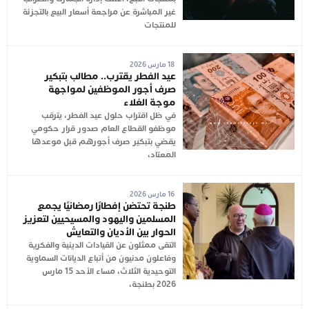
غير المباشرة عن مراجعة أسعار البيع بالتجزئة
للمنتجات
18 مارس 2026
عيد الفطر يقترب.. مطالب بتبكير
صرف أجور الموظفين لمواجهة
موجة الغلاء
في ظل اقتراب حلول عيد الفطر، يترقب
موظفو القطاع العام صدور قرار حكومي
يقضي بتبكير صرف أجورهم قبل موعدها
المعتاد،
16 مارس 2026
طنجة تحتضن إفطارًا رمضانيًا يجمع
المسلمين واليهود والمسيحيين لتعزيز
الحوار بين الأديان والتعايش
التقى ممثلون عن القيادات الدينية والفكرية
وفاعلون مدنيون من أتباع الديانات السماوية
التوحيدية الثلاث، مساء الأحد 15 مارس
2026 بطنجة،