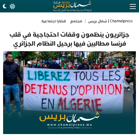
Chamalpress | شمال بريس
|
مجتمع
قضايا اجتماعية
جزائريون ينظمون وقفات احتجاجية في قلب
فرنسا مطالبين فيها برحيل النظام الجزائري