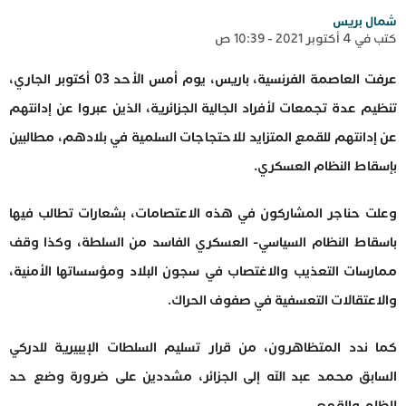
شمال بريس
كتب في 4 أكتوبر 2021 - 10:39 ص
عرفت العاصمة الفرنسية، باريس، يوم أمس الأحد 03 أكتوبر الجاري،
تنظيم عدة تجمعات لأفراد الجالية الجزائرية، الذين عبروا عن إدانتهم
عن إدانتهم للقمع المتزايد للاحتجاجات السلمية في بلادهم، مطالبين
بإسقاط النظام العسكري.
وعلت حناجر المشاركون في هذه الاعتصامات، بشعارات تطالب فيها
باسقاط النظام السياسي- العسكري الفاسد من السلطة، وكذا وقف
ممارسات التعذيب والاغتصاب في سجون البلاد ومؤسساتها الأمنية،
والاعتقالات التعسفية في صفوف الحراك.
كما ندد المتظاهرون، من قرار تسليم السلطات الإيبيرية للدركي
السابق محمد عبد الله إلى الجزائر، مشددين على ضرورة وضع حد
للظلم والقمع.