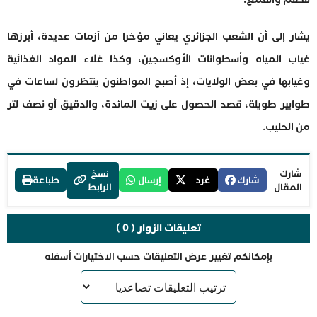
يشار إلى أن الشعب الجزائري يعاني مؤخرا من أزمات عديدة، أبرزها
غياب المياه وأسطوانات الأوكسجين، وكذا غلاء المواد الغذائية
وغيابها في بعض الولايات، إذ أصبح المواطنون ينتظرون لساعات في
طوابير طويلة، قصد الحصول على زيت المائدة، والدقيق أو نصف لتر
من الحليب.
شارك
نسخ
شارك
غرد
إرسال
طباعة
المقال
الرابط
تعليقات الزوار ( 0 )
بإمكانكم تغيير عرض التعليقات حسب الاختيارات أسفله