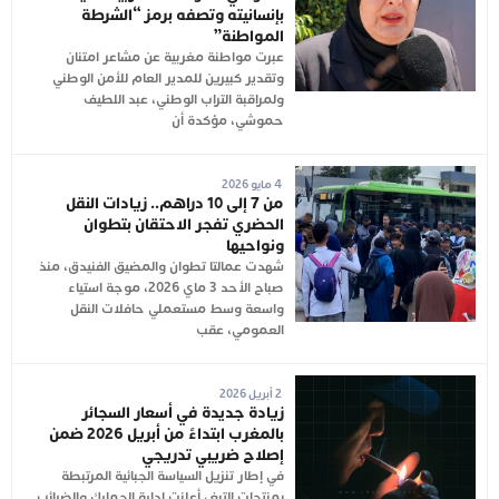
بإنسانيته وتصفه برمز “الشرطة
المواطنة”
عبرت مواطنة مغربية عن مشاعر امتنان
وتقدير كبيرين للمدير العام للأمن الوطني
ولمراقبة التراب الوطني، عبد اللطيف
حموشي، مؤكدة أن
4 مايو 2026
من 7 إلى 10 دراهم.. زيادات النقل
الحضري تفجر الاحتقان بتطوان
ونواحيها
شهدت عمالتا تطوان والمضيق الفنيدق، منذ
صباح الأحد 3 ماي 2026، موجة استياء
واسعة وسط مستعملي حافلات النقل
العمومي، عقب
2 أبريل 2026
زيادة جديدة في أسعار السجائر
بالمغرب ابتداءً من أبريل 2026 ضمن
إصلاح ضريبي تدريجي
في إطار تنزيل السياسة الجبائية المرتبطة
بمنتجات التبغ، أعلنت إدارة الجمارك والضرائب