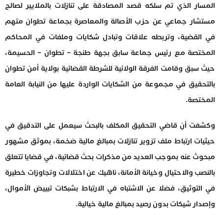
المسار الذي تم سلكه قصد المصادقة على تنازلات بالملايير لصالح
مستشار جماعي عن حزب الأصالة والمعاصرة بجماعة تطوان متهم
في القضية، وتربطه علاقات وتبادل شكايات وملفات في المحاكم
المختصة مع رئيس جماعة سابق بجهة طنجة – تطوان – الحسيمة،
حيث سبق وقامت الفرقة الولائية للشرطة القضائية بولاية أمن تطوان
بالتحقيق في مجموعة من الشكايات الواردة عليها من النيابة العامة
المختصة.
وكشفت أن قاضي التحقيق المكلف بالبحث سيعمل على التدقيق في
حيثيات ارتباط ملف تزوير تنازلات بمبالغ مالية ضخمة، بموثق مشهور
مبحوث عنه بموجب العديد من مذكرات بحث قضائية، في قضايا تتعلق
بالنصب والاحتيال وخيانة الأمانة، ناهيك عن اختلالات وتجاوزات خطيرة
في التوثيق، فضلا عن الاشتباه في الارتباط بشبكات تبييض الأموال،
وإصدار شيكات بدون رصيد بمبالغ مالية خيالية.