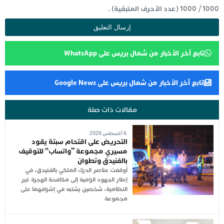
1000
/
1000
(عدد الأحرف المتبقية) .
تابع آخر الأخبار من شمال بريس على WhatsApp
تابع آخر الأخبار من شمال بريس على Google News
مقالات ذات صلة
6 أغسطس 2026
التحريض على اقتحام سبتة يقود
مسيري مجموعة “واتساب” للتوقيف
بالفنيدق وتطوان
أوقفت عناصر الدرك الملكي بالفنيدق، في
إطار الجهود الرامية إلى مكافحة الهجرة غير
النظامية، شخصين يشتبه في إشرافهما على
مجموعة