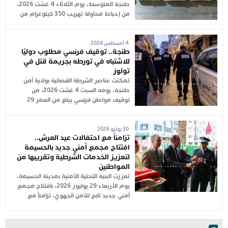
طنجة المتوسط، يوم الثلاثاء 4 غشت 2026،
من إحباط محاولة تهريب 350 كيلوغرام من
4 أغسطس 2026
طنجة.. توقيف فرنسي مطلوب دوليًا
للاشتباه في تورطه بجريمة قتل في
تولوز
تمكنت عناصر الشرطة القضائية بولاية أمن
طنجة، يومه السبت 4 غشت 2026، من
توقيف مواطن فرنسي يبلغ من العمر 29
30 يوليو 2026
تزامناً مع احتفالات عيد العرش..
افتتاح مجمع أمني جديد بالحسيمة
لتعزيز الخدمات الشرطية وتقريبها من
المواطنين
تعززت البنية التحتية الأمنية بمدينة الحسيمة،
يوم الأربعاء 29 يوليوز 2026، بافتتاح مجمع
أمني جديد تابع للأمن الجهوي، تزامناً مع