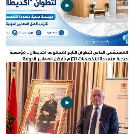
المستشفى الخاص لتطوان التابع لمجموعة أكديطال.. مؤسسة
صحية متعددة التخصصات تلتزم بأفضل المعايير الدولية