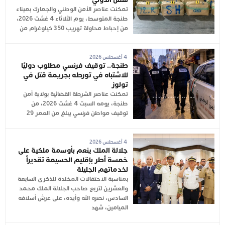
تمكنت عناصر الأمن الوطني والجمارك بميناء
طنجة المتوسط، يوم الثلاثاء 4 غشت 2026،
من إحباط محاولة تهريب 350 كيلوغرام من
4 أغسطس 2026
طنجة.. توقيف فرنسي مطلوب دوليًا
للاشتباه في تورطه بجريمة قتل في
تولوز
تمكنت عناصر الشرطة القضائية بولاية أمن
طنجة، يومه السبت 4 غشت 2026، من
توقيف مواطن فرنسي يبلغ من العمر 29
4 أغسطس 2026
جلالة الملك ينعم بأوسمة ملكية على
خمسة أطر بإقليم الحسيمة تقديراً
لخدماتهم الجليلة
بمناسبة الاحتفالات المخلدة للذكرى السابعة
والعشرين لتربع صاحب الجلالة الملك محمد
السادس، نصره الله وأيده، على عرش أسلافه
الميامين، شهد