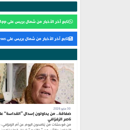
تابع آخر الأخبار من شمال بريس على WhatsApp
تابع آخر الأخبار من شمال بريس على Google News
30 مايو 2026
صَفاقة.. من يحاولون إسدال “القداسة” عل
ناصر الزفزافي
من مُوحشات من يُنافحون اليوم عن أم الزفزافي، 