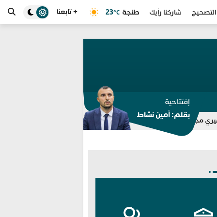
+ تابعنا
طنجة
23
التصحيح
شاركنا رأيك
°C
إفتتاحية
بقلم: أمين نشاط
“واتساب” للتوقيف بالفنيدق وتطوان
انطلاق خدمة “سيارة أمان” و “م