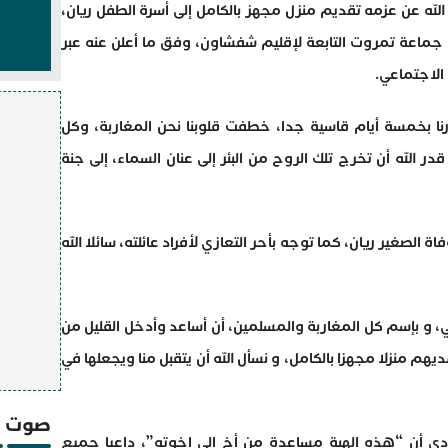
 الله عن عزمه تقديم منزل مجهز بالكامل إلى أسرة الطفل ريان،
ي جماعة تمروت التابعة لإقليم شفشاون، وفق ما أعلن عنه عبر
الاجتماعي.
 بخمسة أيام قاسية جدا، خطفت قلوبنا نحن المغاربة، وكل
ر الله أن تخرج تلك الروح من البئر إلى عنان السماء، إلى جنة
 الصغير ريان، كما توجه بأحر التعازي لأفراد عائلته، سائلا الله
، و بإسم كل المغاربة والمسلمين، أن أساعد وأدخل القليل من
هديهم منزلا مجهزا بالكامل، و نسأل الله أن يتقبل منا ويجعلها في
صوت و
دي أن “هذه الهبة مساعدة من أخ إلى إخوته”، داعيا جميع