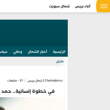
أنباء بريس
شمال سبورت
الرئيسية
أخبار الشمال
وطني
سياس
عاجل
Chamalpress | شمال بريس
|
01 - متابعات
في خطوة إنسانية.. حمد الل