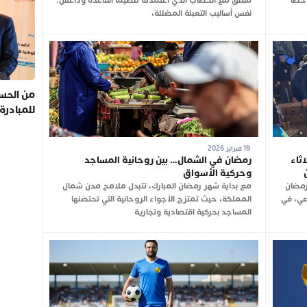
 خطأ
مقلق مع الخطاب الذي اعتمدته تنظيما القاعدة وداعش:
نفس أساليب التعبئة المضللة،
من الحسي
للمبادرة
19 فبراير 2026
ثاء
رمضان في الشمال… بين روحانية المساجد
وحركية الأسواق
رمضان
مع بداية شهر رمضان المبارك، تتبدل ملامح مدن شمال
وعي، في
المملكة، حيث تمتزج الأجواء الروحانية التي تحتضنها
المساجد بحركية اقتصادية وتجارية