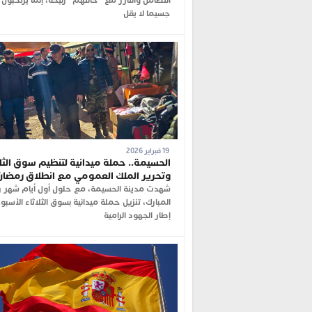
التضامن والتآزر مع “خالتهم” زليخة، إنما يَرتكبون
جسيما لا يقل
19 فبراير 2026
الحسيمة.. حملة ميدانية لتنظيم سوق الثلا
وتحرير الملك العمومي مع انطلاق رمضان
شهدت مدينة الحسيمة، مع حلول أول أيام شهر 
المبارك، تنزيل حملة ميدانية بسوق الثلاثاء الأسب
إطار الجهود الرامية