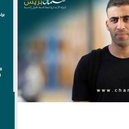
برل
ا
ا