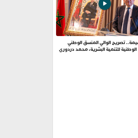
مة.. تصريح الوالي المنسق الوطني
 الوطنية للتنمية البشرية، محمد دردوري