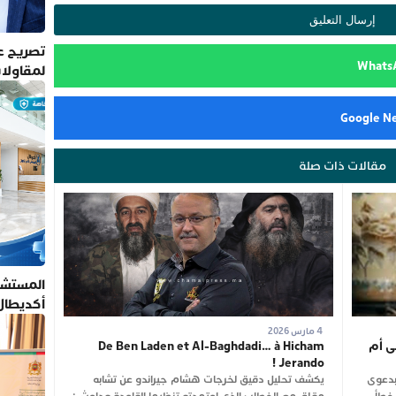
تصريح عم
لمقاولا
مقالات ذات صلة
المستشف
أكديطال
تلتزم بأ
4 مارس 2026
ى أم
De Ben Laden et Al-Baghdadi… à Hicham
Jerando !
بدعوى
يكشف تحليل دقيق لخرجات هشام جيراندو عن تشابه