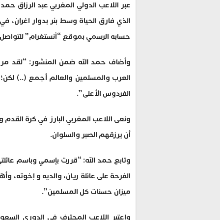
عبر اللاعب الدولي المغربي عبد الرزاق حمد
الذي فارق الحياة وسط بئر بدوار اغران، ف
حسابه الرسمي بموقع “أنستغرام” للتواصل 
وأضاف حمد الله ضمن المنشور: “لقد مررنا
العرب والمسلمين والعالم أجمع (..) لكن؛ قد
الفردوس الأعلى”.
ونعى اللاعب المغربي البارز في كرة القدم وفاة
أن يرزقهم الصبر والسلوان.
وتابع حمد الله: “قررت بإسمي وباسم عائلتي
الفرحة على عائلة ريان، والديه و إخوته، وأ
ميزان حسنات كل المسلمين”.
واعتبر اللاعب المحترف في الدوري السعو