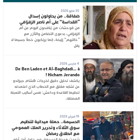
30 مايو 2026
صَفاقة.. من يحاولون إسدال
“القداسة” على أم ناصر الزفزافي
من مُوحشات من يُنافحون اليوم عن أم
الزفزافي، بدعوى التضامن والتآزر مع
“خالتهم” زليخة، إنما يَرتكبون خطأ جسيما لا
يقل
4 مارس 2026
De Ben Laden et Al-Baghdadi… à
Hicham Jerando !
يكشف تحليل دقيق لخرجات هشام جيراندو
عن تشابه مقلق مع الخطاب الذي اعتمدته
تنظيما القاعدة وداعش: نفس أساليب التعبئة
المضللة،
19 فبراير 2026
الحسيمة.. حملة ميدانية لتنظيم
سوق الثلاثاء وتحرير الملك العمومي
مع انطلاق رمضان
شهدت مدينة الحسيمة، مع حلول أول أيام