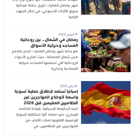
شهر رمضان المبارك، تنزيل حملة ميدانية
بسوق الثلاثاء الأسبوعي، في إطار الجهود
الرامية
19 فبراير 2026
رمضان في الشمال… بين روحانية
المساجد وحركية الأسواق
مع بداية شهر رمضان المبارك، تتبدل ملامح
مدن شمال المملكة، حيث تمتزج الأجواء
الروحانية التي تحتضنها المساجد بحركية
اقتصادية وتجارية
26 يناير 2026
إسبانيا تستعد لإطلاق عملية تسوية
واسعة لأوضاع المهاجرين غير
النظاميين المقيمين قبل 2026
تتجه الحكومة الإسبانية، بقيادة الائتلاف
اليساري، نحو اعتماد آلية استثنائية لتسوية
الوضعية القانونية لمئات الآلاف من
المهاجرين غير النظاميين، في