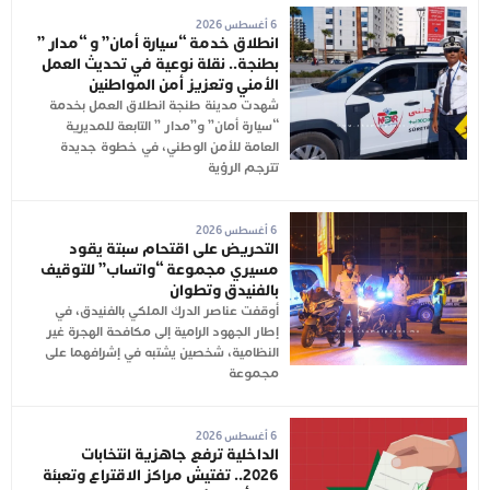
6 أغسطس 2026
انطلاق خدمة “سيارة أمان” و “مدار ”
بطنجة.. نقلة نوعية في تحديث العمل
الأمني وتعزيز أمن المواطنين
شهدت مدينة طنجة انطلاق العمل بخدمة
“سيارة أمان” و”مدار ” التابعة للمديرية
العامة للأمن الوطني، في خطوة جديدة
تترجم الرؤية
6 أغسطس 2026
التحريض على اقتحام سبتة يقود
مسيري مجموعة “واتساب” للتوقيف
بالفنيدق وتطوان
أوقفت عناصر الدرك الملكي بالفنيدق، في
إطار الجهود الرامية إلى مكافحة الهجرة غير
النظامية، شخصين يشتبه في إشرافهما على
مجموعة
6 أغسطس 2026
الداخلية ترفع جاهزية انتخابات
2026.. تفتيش مراكز الاقتراع وتعبئة