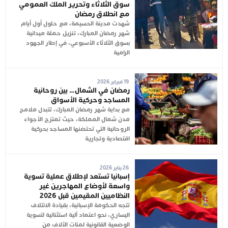
سوق الثلاثاء وتحرير الملك العمومي
مع انطلاق رمضان
شهدت مدينة الحسيمة، مع حلول أول أيام
شهر رمضان المبارك، تنزيل حملة ميدانية
بسوق الثلاثاء الأسبوعي، في إطار الجهود
الرامية
19 فبراير 2026
رمضان في الشمال… بين روحانية
المساجد وحركية الأسواق
مع بداية شهر رمضان المبارك، تتبدل ملامح
مدن شمال المملكة، حيث تمتزج الأجواء
الروحانية التي تحتضنها المساجد بحركية
اقتصادية وتجارية
26 يناير 2026
إسبانيا تستعد لإطلاق عملية تسوية
واسعة لأوضاع المهاجرين غير
النظاميين المقيمين قبل 2026
تتجه الحكومة الإسبانية، بقيادة الائتلاف
اليساري، نحو اعتماد آلية استثنائية لتسوية
الوضعية القانونية لمئات الآلاف من