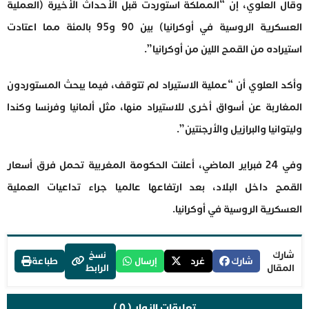
وقال العلوي، إن “المملكة استوردت قبل الأحداث الأخيرة (العملية
العسكرية الروسية في أوكرانيا) بين 90 و95 بالمئة مما اعتادت
استيراده من القمح اللين من أوكرانيا”.
وأكد العلوي أن “عملية الاستيراد لم تتوقف، فيما يبحث المستوردون
المغاربة عن أسواق أخرى للاستيراد منها، مثل ألمانيا وفرنسا وكندا
وليتوانيا والبرازيل والأرجنتين”.
وفي 24 فبراير الماضي، أعلنت الحكومة المغربية تحمل فرق أسعار
القمح داخل البلاد، بعد ارتفاعها عالميا جراء تداعيات العملية
العسكرية الروسية في أوكرانيا.
شارك
نسخ
شارك
غرد
إرسال
طباعة
المقال
الرابط
تعليقات الزوار ( 0 )