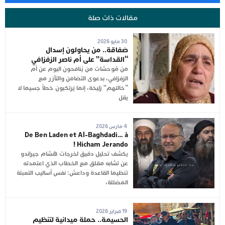
مقالات ذات صلة
30 مايو 2026
صَفاقة.. من يحاولون إسدال
“القداسة” على أم ناصر الزفزافي
من مُوحشات من يُنافحون اليوم عن أم
الزفزافي، بدعوى التضامن والتآزر مع
“خالتهم” زليخة، إنما يَرتكبون خطأ جسيما لا
يقل
4 مارس 2026
De Ben Laden et Al-Baghdadi… à
Hicham Jerando !
يكشف تحليل دقيق لخرجات هشام جيراندو
عن تشابه مقلق مع الخطاب الذي اعتمدته
تنظيما القاعدة وداعش: نفس أساليب التعبئة
المضللة،
19 فبراير 2026
الحسيمة.. حملة ميدانية لتنظيم