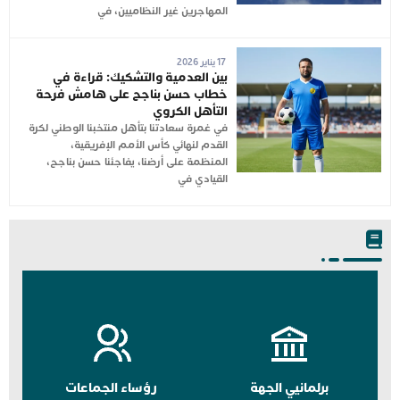
المهاجرين غير النظاميين، في
17 يناير 2026
بين العدمية والتشكيك: قراءة في
خطاب حسن بناجح على هامش فرحة
التأهل الكروي
في غمرة سعادتنا بتأهل منتخبنا الوطني لكرة
القدم لنهائي كأس الأمم الإفريقية،
المنظمة على أرضنا، يفاجئنا حسن بناجح،
القيادي في
برلمانيي الجهة
رؤساء الجماعات