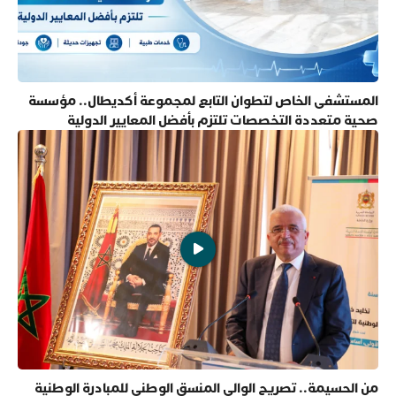
المستشفى الخاص لتطوان التابع لمجموعة أكديطال.. مؤسسة
صحية متعددة التخصصات تلتزم بأفضل المعايير الدولية
من الحسيمة.. تصريح الوالي المنسق الوطني للمبادرة الوطنية