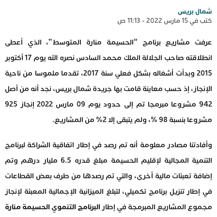
شمال بريس
كتب في 15 مارس 2022 - 11:13 ص
عرفت مشاريع برنامج “الحسيمة منارة المتوسط”، الذي أعطى
انطلاقته صاحب الجلالة الملك محمد السادس نصره الله يوم 17 أكتوبر
2015 وبدأت أشغاله بشكل فعلي سنة 2017، تقدما ملموسا من ناحية
الإنجاز، إذ حسب معاينة قامت بها جريدة شمال بريس، نجد أنه من أصل
942 مشروعا مبرمجا تم إلى حدود يوم 09 مارس 2022 إنجاز 925
مشروعا بنسبة 98 %، ولم يتبقى إلا 2% من المشاريع.
وأفادتنا مصادر معلومة أنه تم رصد في إطار اتفاقية الشراكة لبرنامج
التنمية المجالية لإقليم الحسيمة مبلغ قدره 6.5 مليار درهم وتم
إضافة تعبئات مالية أخرى، والتي تم رصدها من طرف بعض القطاعات
في إطار تنزيل برنامج تكميلي، لتبلغ الميزانية الإجمالية المعبئة لإنجاز
مجموع المشاريع المبرمجة في إطار
البرنامج التنموي الحسيمة منارة