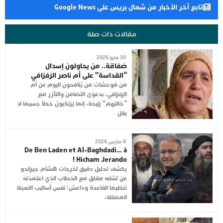
تابع آخر الأخبار من شمال بريس على Google News
مقالات ذات صلة
30 مايو 2026
صَفاقة.. من يحاولون إسدال
“القداسة” على أم ناصر الزفزافي
من مُوحشات من يُنافحون اليوم عن أم
الزفزافي، بدعوى التضامن والتآزر مع
“خالتهم” زليخة، إنما يَرتكبون خطأ جسيما لا
يقل
4 مارس 2026
De Ben Laden et Al-Baghdadi… à
Hicham Jerando !
يكشف تحليل دقيق لخرجات هشام جيراندو
عن تشابه مقلق مع الخطاب الذي اعتمدته
تنظيما القاعدة وداعش: نفس أساليب التعبئة
المضللة،