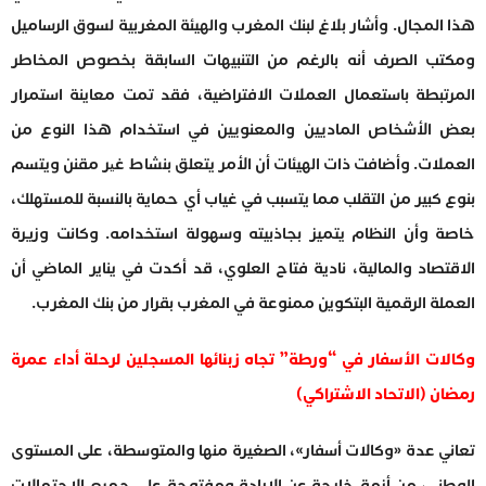
هذا المجال. وأشار بلاغ لبنك المغرب والهيئة المغربية لسوق الرساميل
ومكتب الصرف أنه بالرغم من التنبيهات السابقة بخصوص المخاطر
المرتبطة باستعمال العملات الافتراضية، فقد تمت معاينة استمرار
بعض الأشخاص الماديين والمعنويين في استخدام هذا النوع من
العملات. وأضافت ذات الهيئات أن الأمر يتعلق بنشاط غیر مقنن ويتسم
بنوع كبير من التقلب مما يتسبب في غياب أي حماية بالنسبة للمستهلك،
خاصة وأن النظام يتميز بجاذبيته وسهولة استخدامه. وكانت وزيرة
الاقتصاد والمالية، نادية فتاح العلوي، قد أكدت في يناير الماضي أن
العملة الرقمية البتكوين ممنوعة في المغرب بقرار من بنك المغرب.
وكالات الأسفار في “ورطة” تجاه زبنائها المسجلين لرحلة أداء عمرة
رمضان (الاتحاد الاشتراكي)
تعاني عدة «وكالات أسفار»، الصغيرة منها والمتوسطة، على المستوى
الوطني، من أزمة خارجة عن الإرادة ومفتوحة على جميع الاحتمالات