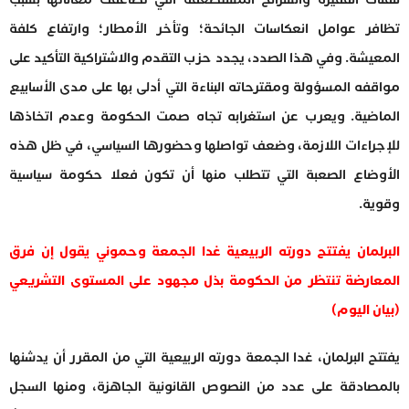
تظافر عوامل انعكاسات الجائحة؛ وتأخر الأمطار؛ وارتفاع كلفة
المعيشة. وفي هذا الصدد، يجدد حزب التقدم والاشتراكية التأكيد على
مواقفه المسؤولة ومقترحاته البناءة التي أدلى بها على مدى الأسابيع
الماضية. ويعرب عن استغرابه تجاه صمت الحكومة وعدم اتخاذها
للإجراءات اللازمة، وضعف تواصلها وحضورها السياسي، في ظل هذه
الأوضاع الصعبة التي تتطلب منها أن تكون فعلا حكومة سياسية
وقوية.
البرلمان يفتتح دورته الربيعية غدا الجمعة وحموني يقول إن فرق
المعارضة تنتظر من الحكومة بذل مجهود على المستوى التشريعي
(بيان اليوم)
يفتتح البرلمان، غدا الجمعة دورته الربيعية التي من المقرر أن يدشنها
بالمصادقة على عدد من النصوص القانونية الجاهزة، ومنها السجل