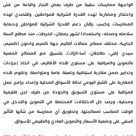
الواجهة ممارسات سلبية من طرف بعض التجار والباعة من غش
واحتكار ومضاربة تهدد القدرة الشرائية للمواطنين. وللتصدي لهذه
الممارسات وكسب رهان دعم القدرة الشرائية للمواطن وحماية
سلامته وصحته، واستعدادا لشهر رمضان، انخرطت، منذ مطلع السنة
الجارية، مختلف مصالح عمالات أقاليم جهة كلميم وادنون (كلميم،
سيدي إفني، طانطان، أسا-الزاك)، بتنسيق مع المصالح المعنية
بالتموين والمراقبة على مستوى هذه الأقاليم، في اتخاذ إجراءات
وتدابير ضمن مقاربة استباقية وتعبئة عامة ومتواصلة. وتقوم هذه
المقاربة على التتبع اليومي لحالة الأسواق المحلية وإعداد برامج عمل
للمراقبة على مستوى التسويق والجودة من طرف لجن إقليمية
ومحلية، ورصد كل الاختلالات المحتملة في التموين والتدخل في
الوقت المناسب لمعالجتها، وتطويق أي ممارسة من شأنها التأثير
السلبي على وضعية الأسعار والتموين العادي والطبيعي للأسواق.