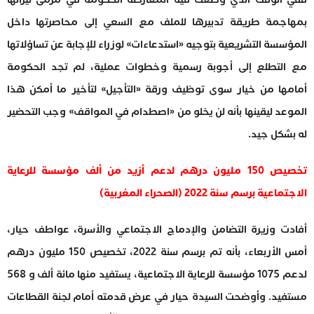
بمهاجمة طريقة تدبيرها للملف مع السعي إلى محاصرتها داخل
المؤسسة التشريعية بتوجيه «استدعاءات» لوزراء للإجابة عن تساؤلاتها
مع التطلع إلى أجوبة رسمية وخطوات عملية، لم تجد الحكومة
أمامها من خيار سوى توظيف ورقة «التأجيل» لتأخير ما أمكن هذا
الموعد ليقينها بأنه لن يخلو من «اصطدام في المواقف» وجب التحضير
له بشكل جيد.
تخصيص 150 مليون درهم لدعم أزيد من ألف مؤسسة للرعاية
الاجتماعية برسم سنة 2022 (الصحراء المغربية)
أفادت وزيرة التضامن والإدماج الاجتماعي والأسرة، عواطف حيار،
أمس الأربعاء، بأنه تم برسم سنة 2022، تخصيص 150 مليون درهم
لدعم 1075 مؤسسة للرعاية الاجتماعية، يستفيد منها مائة ألف و 568
مستفيد. وأوضحت السيدة حيار في عرض قدمته أمام لجنة القطاعات