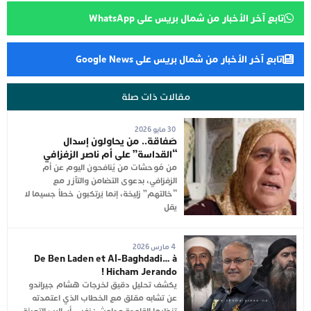
تابع آخر الأخبار من شمال بريس على WhatsApp
تابع آخر الأخبار من شمال بريس على Google News
مقالات ذات صلة
30 مايو 2026
صَفاقة.. من يحاولون إسدال
“القداسة” على أم ناصر الزفزافي
من مُوحشات من يُنافحون اليوم عن أم
الزفزافي، بدعوى التضامن والتآزر مع
“خالتهم” زليخة، إنما يَرتكبون خطأ جسيما لا
يقل
4 مارس 2026
De Ben Laden et Al-Baghdadi… à
Hicham Jerando !
يكشف تحليل دقيق لخرجات هشام جيراندو
عن تشابه مقلق مع الخطاب الذي اعتمدته