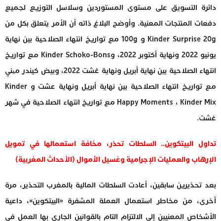
دائرة التسويق على مستوى المستوردين وسلاسل التوزيع لجميع
دفعات المنتجات المعنية. وأوضح البلاغ ذاته أن الأمر يتعلق بكل من
Kinder Surprise 20g و 100g مع تواريخ انتهاء الصلاحية بين نهاية
يونيو 2022 ونهاية أكتوبر 2022، وKinder Schoko-Bons مع تواريخ
انتهاء الصلاحية بين نهاية أبريل ونهاية غشت 2022، وبيض كيندر میني
مع تواريخ انتهاء الصلاحية بين نهاية أبريل ونهاية عشت و Kinder
Happy Moments ، Kinder Mix مع تواريخ انتهاء الصلاحية في شهر
غشت.
تداول البيتكوين.. السلطات تحذر، مخافة استعمالها في تمويل
الإرهاب والعمليات الإجرامية وغسيل الأموال (الأحداث المغربية)
بعد تحذيرين سابقين، أعادت السلطات المالية بالمغرب التحذير، مرة
أخرى، من مخاطر استعمال العملة المشفرة «البيتكوين»، داعية
الأشخاص المعنيين إلى الالتزام التام بالقوانين الجاري بها العمل في