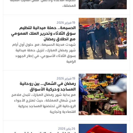
تنظيما القاعدة وداعش: نفس أساليب التعبئة
المضللة،
19 فبراير 2026
الحسيمة.. حملة ميدانية لتنظيم
سوق الثلاثاء وتحرير الملك العمومي
مع انطلاق رمضان
شهدت مدينة الحسيمة، مع حلول أول أيام
شهر رمضان المبارك، تنزيل حملة ميدانية
بسوق الثلاثاء الأسبوعي، في إطار الجهود
الرامية
19 فبراير 2026
رمضان في الشمال… بين روحانية
المساجد وحركية الأسواق
مع بداية شهر رمضان المبارك، تتبدل ملامح
مدن شمال المملكة، حيث تمتزج الأجواء
الروحانية التي تحتضنها المساجد بحركية
اقتصادية وتجارية
26 يناير 2026