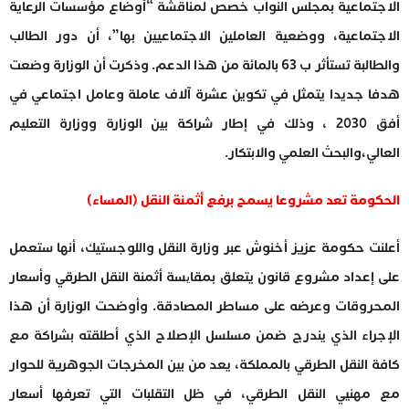
الاجتماعية بمجلس النواب خصص لمناقشة “أوضاع مؤسسات الرعاية
الاجتماعية، ووضعية العاملين الاجتماعيين بها”، أن دور الطالب
والطالبة تستأثر ب 63 بالمائة من هذا الدعم. وذكرت أن الوزارة وضعت
هدفا جديدا يتمثل في تكوين عشرة آلاف عاملة وعامل اجتماعي في
أفق 2030 ، وذلك في إطار شراكة بين الوزارة ووزارة التعليم
العالي،والبحث العلمي والابتكار.
الحكومة تعد مشروعا يسمح برفع أثمنة النقل (المساء)
أعلنت حكومة عزيز أخنوش عبر وزارة النقل واللوجستيك، أنها ستعمل
على إعداد مشروع قانون يتعلق بمقایسة أثمنة النقل الطرقي وأسعار
المحروقات وعرضه على مساطر المصادقة. وأوضحت الوزارة أن هذا
الإجراء الذي يندرج ضمن مسلسل الإصلاح الذي أطلقته بشراكة مع
كافة النقل الطرقي بالمملكة، يعد من بين المخرجات الجوهرية للحوار
مع مهنيي النقل الطرقي، في ظل التقلبات التي تعرفها أسعار