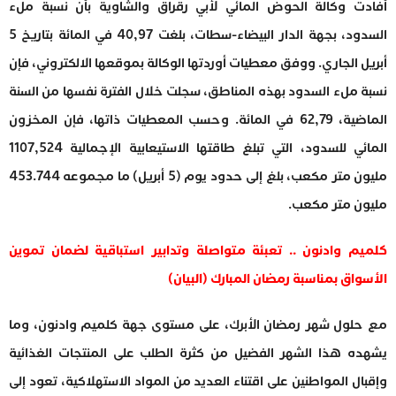
أفادت وكالة الحوض المائي لأبي رقراق والشاوية بأن نسبة ملء
السدود، بجهة الدار البيضاء-سطات، بلغت 40,97 في المائة بتاريخ 5
أبريل الجاري. ووفق معطيات أوردتها الوكالة بموقعها الالكتروني، فإن
نسبة ملء السدود بهذه المناطق، سجلت خلال الفترة نفسها من السنة
الماضية، 62,79 في المائة. وحسب المعطيات ذاتها، فإن المخزون
المائي للسدود، التي تبلغ طاقتها الاستيعابية الإجمالية 1107,524
مليون متر مكعب، بلغ إلى حدود يوم (5 أبريل) ما مجموعه 453.744
مليون متر مكعب.
كلميم وادنون .. تعبئة متواصلة وتدابير استباقية لضمان تموين
الأسواق بمناسبة رمضان المبارك (البيان)
مع حلول شهر رمضان الأبرك، على مستوى جهة كلميم وادنون، وما
يشهده هذا الشهر الفضيل من كثرة الطلب على المنتجات الغذائية
وإقبال المواطنين على اقتناء العديد من المواد الاستهلاكية، تعود إلى