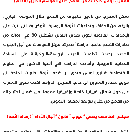
المغرب يؤمن حاجياته من القمح خلال الموسم الجاري (العلم)
تمكن المغرب من تأمين حاجياته من القمح خلال الموسم الجاري،
بالرغم من الجفاف وتداعيات الأزمة الروسية-الأوكرانية التي أثرت على
الإمدادات العالمية لكون هذين البلدين يشكلان 30 في المائة من
صادرات القمح عالميا. دراسة أصدرها مركز السياسات من أجل الجنوب
الجديد، رصدت تداعيات الحرب الروسية-الأوكرانية على السيادة
الغذائية لإفريقيا. وأفادت الدراسة التي ألفها الدكتور في العلوم
الاقتصادية هينري لويس فيدي، أن هذه الأزمة أظهرت الحاجة إلى
تنويع مصادر التموين إلى جانب التخزين. الدراسة أكدت تفوق المغرب
على دول شمال أفريقيا خاصة وإفريقيا عموما، في ضمان احتياجاته
من القمح من خلال تنويعه لمصادر التموين.
مجلس المنافسة يحصي “عيوب” قانون “آجال الآداء” (رسالة الأمة)
کشف مجلس المنافسة عن العيوب والثغرات، التي تعتري مشروع