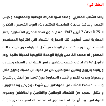
الاشتراكي)
يخلد الشعب المغربي، ومعه أسرة الحركة الوطنية والمقاومة وجيش
التحرير وساكنة حاضرة العاصمة الاقتصادية، اليوم الخميس، الذكرى
الـ 75 لأحداث 7 أبريل 1947. فمع حلول هذه الذكرى المأساوية يضع
المغاربة نصب أعينهم تلك المجزرة الشنعاء التي اقترفها المستعمر
الغاشم في حق ساكنة الدار البيضاء من أجل الحيلولة دون قيام جلالة
المغفور له محمد الخامس بزيارة الوحدة التاريخية لمدينة طنجة يوم
9 أبريل 1947، إذ قام فيليب بونفاص، رئيس ناحية الدار البيضاء وجنوده
وزبانيته بترويع وتقتيل المواطنين بكل من أحياء ابن مسيك وكراج علال
ومديونة ودرب الكبير والأحياء المجاورة دون تمييز بين أطفال وشيوخ
ونساء، فسقط المئات من المواطنين بين شهداء وجرحى ومعطوبين،
واعتقل العديد من النشطاء الوطنيين والنقابيين والمناضلين وعموم
المواطنين. بيد أن جلالة المغفور له محمد الخامس، تحدى قوات