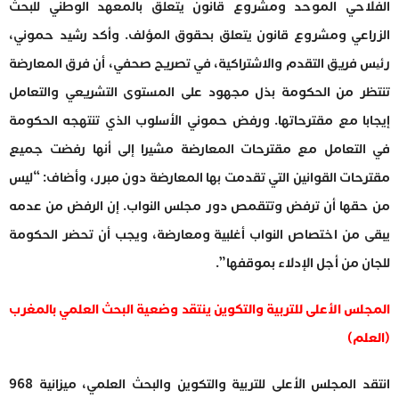
الفلاحي الموحد ومشروع قانون يتعلق بالمعهد الوطني للبحث
الزراعي ومشروع قانون يتعلق بحقوق المؤلف. وأكد رشيد حموني،
رئیس فريق التقدم والاشتراكية، في تصريح صحفي، أن فرق المعارضة
تنتظر من الحكومة بذل مجهود على المستوى التشريعي والتعامل
إيجابا مع مقترحاتها. ورفض حموني الأسلوب الذي تنتهجه الحكومة
في التعامل مع مقترحات المعارضة مشيرا إلى أنها رفضت جميع
مقترحات القوانين التي تقدمت بها المعارضة دون مبرر، وأضاف: “ليس
من حقها أن ترفض وتتقمص دور مجلس النواب. إن الرفض من عدمه
يبقى من اختصاص النواب أغلبية ومعارضة، ويجب أن تحضر الحكومة
للجان من أجل الإدلاء بموقفها”.
المجلس الأعلى للتربية والتكوين ينتقد وضعية البحث العلمي بالمغرب
(العلم)
انتقد المجلس الأعلى للتربية والتكوين والبحث العلمي، ميزانية 968