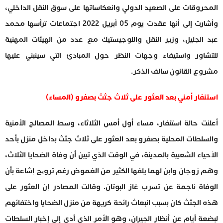
المحروقات على الصعيد الدولي وانعكاساتها على سوق النقل الداخلي،
وأشارت إلى أنها عقدت يوم 05 أبريل 2022 اجتماعات ترأسها محمد
عبد الجليل، وزير النقل واللوجيستيك مع عدد من الهيئات المهنية
للتشاور واستيفاء وجهات النظر حول المبادئ التي سينبني عليها
مشروع القانون سالف الذكر.
استنفار أمني بعد العثور على ثلاث جثث بصفرو (المساء)
أعلنت حالة استنفار، مساء أول أمس الثلاثاء، وسط المصالح الأمنية
والسلطات المحلية بصفرو بعد العثور على ثلاث جثث بداخل منزل بأحد
الأحياء الشعبية بالمدينة، في الوقت الذي تبين أن وفاة الضحايا الثلاث،
وهم زوجان وابن لهما يلفها الكثير من الغموض رغم ترویج إشاعة بأن
الوفاة ناجمة عن تسرب غاز البوتان. وقالت المصادر إن العثور على
هذه الجثث كان بسبب انبعاث رائحة كريهة من منزل الضحايا واختفائهم
لبضعة أيام عن أنظار الجيران، وهو الأمر الذي أدى إلى إخبار السلطات