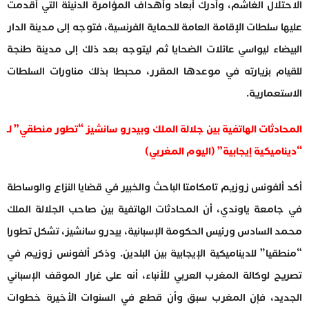
الاحتلال الغاشم، وأدرك أبعاد وأهداف المؤامرة الدنيئة التي أقدمت
عليها سلطات الإقامة العامة للحماية الفرنسية، فتوجه إلى مدينة الدار
البيضاء ليواسي عائلات الضحايا ثم ليتوجه بعد ذلك إلى مدينة طنجة
للقيام بزيارته في موعدها المقرر، محبطا بذلك مناورات السلطات
الاستعمارية.
المحادثات الهاتفية بين جلالة الملك وبيدرو سانشيز “تطور منطقي” لـ
“ديناميكية إيجابية” (اليوم المغربي)
أكد ألفونس زوزيم تامكامتا الباحث والخبير في قضايا النزاع والوساطة
في جامعة ياوندي، أن المحادثات الهاتفية بين صاحب الجلالة الملك
محمد السادس ورئيس الحكومة الإسبانية، بيدرو سانشيز، تشكل تطورا
“منطقيا” للديناميكية الإيجابية بين البلدين. وذكر ألفونس زوزيم في
تصريح لوكالة المغرب العربي للأنباء، أنه على غرار الموقف الإسباني
الجديد، فإن المغرب سبق وأن قطع في السنوات الأخيرة خطوات