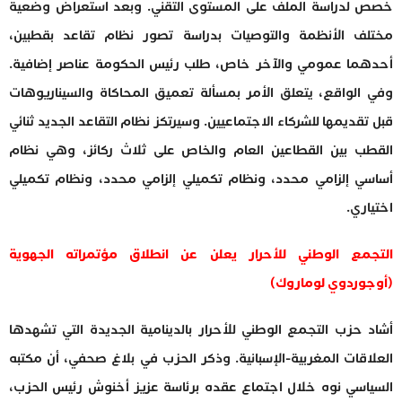
خصص لدراسة الملف على المستوى التقني. وبعد استعراض وضعية
مختلف الأنظمة والتوصيات بدراسة تصور نظام تقاعد بقطبين،
أحدهما عمومي والآخر خاص، طلب رئيس الحكومة عناصر إضافية.
وفي الواقع، يتعلق الأمر بمسألة تعميق المحاكاة والسيناريوهات
قبل تقديمها للشركاء الاجتماعيين. وسيرتكز نظام التقاعد الجديد ثنائي
القطب بين القطاعين العام والخاص على ثلاث ركائز، وهي نظام
أساسي إلزامي محدد، ونظام تكميلي إلزامي محدد، ونظام تكميلي
اختياري.
التجمع الوطني للأحرار يعلن عن انطلاق مؤتمراته الجهوية
(أوجوردوي لوماروك)
أشاد حزب التجمع الوطني للأحرار بالدينامية الجديدة التي تشهدها
العلاقات المغربية-الإسبانية. وذكر الحزب في بلاغ صحفي، أن مكتبه
السياسي نوه خلال اجتماع عقده برئاسة عزيز أخنوش رئيس الحزب،