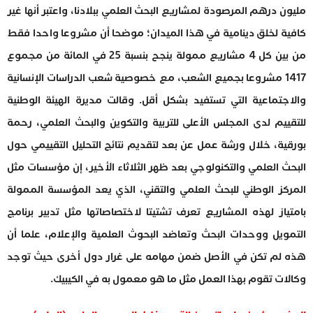
مليون درهم المرصودة لمشاريع البحث العلمي ببلادنا، واعتبر أنها غير
كافية لخلق دينامية في هذا الميدان؛ موضحا أن مشروعا واحدا فقط
من بين كل 4 مشاريع ممولة ينجح بنسبة 25 في المائة من مجموع
1417 مشروعا بجميع الشعب، مع خصوصية شعب الدراسات الإنسانية
والاجتماعية التي تستفيد بشكل أقل. وقالت مديرة الهيئة الوطنية
للتقييم لدى المجلس الأعلى للتربية والتكوين والبحث العلمي، رحمة
بورقية، خلال ورشة عمل عن بعد لتقديم نتائج التحليل التقييمي حول
البحث العلمي والتكنولوجي بعد ظهر الثلاثاء الأخير، إن مؤسسات مثل
المركز الوطني للبحث العلمي والتقني، الذي يعد المؤسسة الممولة
بامتياز لهذه المشاريع تعرف تشتيتا لاختصاصاتها مثل تدبير برنامج
التمويل ووحدات البحث وتعاضد البحوث العلمية والإعلام، علما أن
هذه لم تكن في الأصل ضمن مهامه على غرار دول أخرى حيث توجد
وكالات تقوم بهذا العمل مثل ما هو معمول به في الكيبيك.