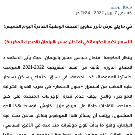
شمال بريس
كتب في 7 أبريل 2022 - 11:24 ص
في ما يلي عرض لأبرز عناوين الصحف الوطنية الصادرة اليوم الخميس:
الأسعار تضع الحكومة في امتحان عسير بالبرلمان (الصحراء المغربية)
ينتظر الحكومة امتحان سياسي عسير بالبرلمان، حيث يأتي الاستعداد
لافتتاح الدورة الثانية من السنة التشريعية 2022-2021 المبرمجة
جلستها العمومية، غدا الجمعة، في سیاق اجتماعي ساخن يسيطر
عليه الغضب من استمرار «جنون الأسعار» في ضرب القدرة الشرائية
للمواطن، والذي يجلب عدم قدرة الإجراءات المتخذة على كبح
جماحه، انتقادات حادة على فريق عزيز أخنوش. فوسط هذا الجو
المشحون، يرتقب أن يستأثر هذا الموضوع بنقاش ساخن تحت قبة
البرلمان، وهو ما بدأت تلوح مؤشراته منذ مدة في الأفق السياسي،
ففي الوقت الذي وضعت فيه المعارضة الحكومة في مرمى نيرانها