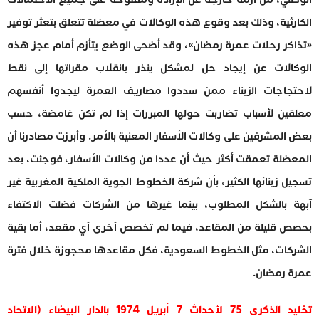
الكارثية، وذلك بعد وقوع هذه الوكالات في معضلة تتعلق بتعثر توفير
«تذاكر رحلات عمرة رمضان»، وقد أضحى الوضع يتأزم أمام عجز هذه
الوكالات عن إيجاد حل لمشكل ينذر بانقلاب مقراتها إلى نقط
لاحتجاجات الزبناء ممن سددوا مصاريف العمرة ليجدوا أنفسهم
معلقين لأسباب تضاربت حولها المبررات إذا لم تكن غامضة، حسب
بعض المشرفين على وكالات الأسفار المعنية بالأمر. وأبرزت مصادرنا أن
المعضلة تعمقت أكثر حيث أن عددا من وكالات الأسفار، فوجئت، بعد
تسجيل زبنائها الكثير، بأن شركة الخطوط الجوية الملكية المغربية غير
آبهة بالشكل المطلوب، بينما غيرها من الشركات فضلت الاكتفاء
بحصص قليلة من المقاعد، فيما لم تخصص أخرى أي مقعد، أما بقية
الشركات، مثل الخطوط السعودية، فكل مقاعدها محجوزة خلال فترة
عمرة رمضان.
تخليد الذكرى 75 لأحداث 7 أبريل 1974 بالدار البيضاء (الاتحاد