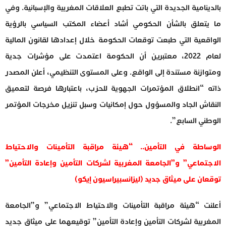
بالدينامية الجديدة التي باتت تطبع العلاقات المغربية والإسبانية. وفي
ما يتعلق بالشأن الحكومي أشاد أعضاء المكتب السياسي بالرؤية
الواقعية التي طبعت توقعات الحكومة خلال إعدادها لقانون المالية
لعام 2022، معتبرين أن الحكومة اعتمدت على مؤشرات جدية
ومتوازنة مستندة إلى الواقع. وعلى المستوى التنظيمي، أعلن المصدر
ذاته “انطلاق المؤتمرات الجهوية للحزب، باعتبارها فرصة لتعميق
النقاش الجاد والمسؤول حول إمكانيات وسبل تنزيل مخرجات المؤتمر
الوطني السابع”.
الوساطة في التأمين.. “هيئة مراقبة التأمينات والاحتياط
الاجتماعي” و”الجامعة المغربية لشركات التأمين وإعادة التأمين”
توقعان على ميثاق جديد (ليزانسبيراسيون إيكو)
أعلنت “هيئة مراقبة التأمينات والاحتياط الاجتماعي” و”الجامعة
المغربية لشركات التأمين وإعادة التأمين” توقيعهما على ميثاق جديد