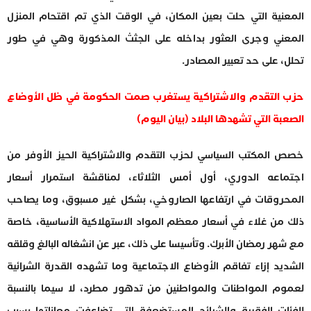
المعنية التي حلت بعين المكان، في الوقت الذي تم اقتحام المنزل
المعني وجرى العثور بداخله على الجثث المذكورة وهي في طور
تحلل، على حد تعبير المصادر.
حزب التقدم والاشتراكية يستغرب صمت الحكومة في ظل الأوضاع
الصعبة التي تشهدها البلاد (بيان اليوم)
خصص المكتب السياسي لحزب التقدم والاشتراكية الحيز الأوفر من
اجتماعه الدوري، أول أمس الثلاثاء، لمناقشة استمرار أسعار
المحروقات في ارتفاعها الصاروخي، بشكل غير مسبوق، وما يصاحب
ذلك من غلاء في أسعار معظم المواد الاستهلاكية الأساسية، خاصة
مع شهر رمضان الأبرك. وتأسيسا على ذلك، عبر عن انشغاله البالغ وقلقه
الشديد إزاء تفاقم الأوضاع الاجتماعية وما تشهده القدرة الشرائية
لعموم المواطنات والمواطنين من تدهور مطرد، لا سيما بالنسبة
للفئات الفقيرة والشرائح المستضعفة التي تضاعفت معاناتها بسبب