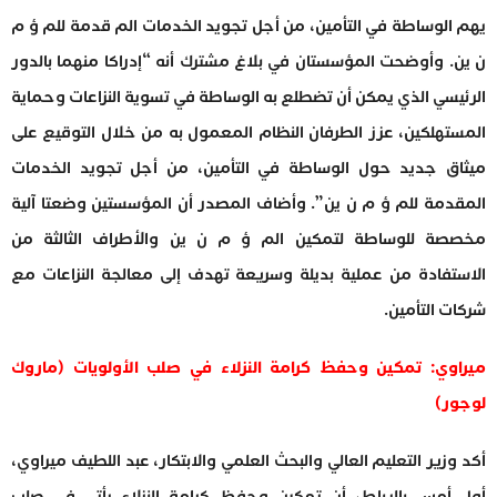
يهم الوساطة في التأمين، من أجل تجويد الخدمات الم قدمة للم ؤ م
ن ين. وأوضحت المؤسستان في بلاغ مشترك أنه “إدراكا منهما بالدور
الرئيسي الذي يمكن أن تضطلع به الوساطة في تسوية النزاعات وحماية
المستهلكين، عزز الطرفان النظام المعمول به من خلال التوقيع على
ميثاق جديد حول الوساطة في التأمين، من أجل تجويد الخدمات
المقدمة للم ؤ م ن ين”. وأضاف المصدر أن المؤسستين وضعتا آلية
مخصصة للوساطة لتمكين الم ؤ م ن ين والأطراف الثالثة من
الاستفادة من عملية بديلة وسريعة تهدف إلى معالجة النزاعات مع
شركات التأمين.
ميراوي: تمكين وحفظ كرامة النزلاء في صلب الأولويات (ماروك
لوجور)
أكد وزير التعليم العالي والبحث العلمي والابتكار، عبد اللطيف ميراوي،
أول أمس بالرباط، أن تمكين وحفظ كرامة النزلاء يأتي في صلب