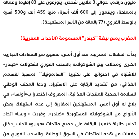
مليون درهم، حوالي 3 ملايين شخص، يتوزعون على 83 إقليما وعمالة
بالمملكة، وينتمون إلى 600 ألف أسرة، منها 459 ألف و500 أسرة
بالوسط القروي (77 بالمائة من الأسر المستفيدة).
المغرب يمنع بيضة “كيندر” المسمومة (الأحداث المغربية)
بدأت السلطات المغربية، منذ أول أمس، بتنسيق مع الفضاءات التجارية
الكبرى ومحلات بيع الشوكولاته بالسحب الفوري لشكولاته «كيندر»
للاشتباه في احتوائها على بكتيريا “السالمونيلا” المسببة للتسمم
الغذائي، مع تشديد الرقابة على الاستيراد. ودعا المكتب الوطني
للسلامة الصحية للمنتجات الغذائية، المعروف اختصارا ب«أونسا»، في
بلاغ له أول أمس، المستهلكين المغاربة إلى عدم استهلاك بعض
الأنواع من الشوكولاته المستوردة «كيندر». وقررت «أونسا» اتخاذ
تدابير طارئة كتعزيز الرقابة على جميع منتجات «فريرو» لتجنب إدخال
دفعات من هذه المنتجات في السوق الوطنية، والسحب الفوري من