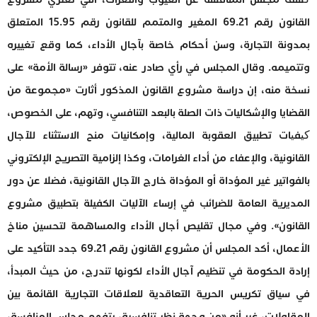
القانون رقم 69.21 المغير والمتمم للقانون رقم 15.95 المتعلق
بمدونة التجارة، وسن أحكام خاصة بآجال الأداء، كما وقع تغييره
وتتميمه. وقال المجلس في رأي صادر عنه، تتوفر «رسالة الأمة» على
نسخة منه، إن دراسة مشروع القانون المذكور أثارت «مجموعة من
القضايا والإشكاليات ذات الصلة بالبعد التنافسي، وتهم، على الخصوص،
کیفیات تطبيق العقوبة المالية، وإمكانيات منح الاستثناء للآجال
القانونية، والإعفاء من أداء الغرامات، وكذا إلزامية التصريح الإلكتروني
بالفواتير غير المؤداة أو المؤداة خارج الآجال القانونية، فضلا عن دور
المديرية العامة للضرائب في إرساء الآليات الكفيلة بتطبيق مشروع
القانون». وفي مجال تقليص أجال الأداء والمساهمة لتحسين مناخ
الأعمال، أكد المجلس أن مشروع القانون رقم 69.21 جدد التأكيد على
إرادة الحكومة في تنظيم آجال الأداء لكونها تندرج، من حيث المبدأ،
في سياق تكريس الحرية التعاقدية للعلاقات التجارية القائمة بين
المقاولات، غير أنه «من وجهة نظر تنافسية، يتفهم مجلس المنافسة،