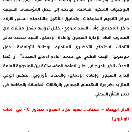
التوجيهات الملكية السامية، الهادفة إلى جعل المؤسسات السجنية
مراكز لتقويم السلوكيات، وتحقيق التأهيل والاندماج السلس للنزلاء
داخل المجتمع. وأبرز السيد ميراوي، خلال ترؤسه بشكل مشترك مع
المندوب العام لإدارة السجون وإعادة الإدماج، السيد محمد صالح
التامك، للاجتماع التحضيري للمناظرة الوطنية التوافقية، حول
موضوع: “البحث العلمي في خدمة إعادة إدماج السجناء”، أن هذا
الحدث، الذي يندرج في إطار التوأمة المؤسساتية بين المندوبية العامة
لإدارة السجون وإعادة الإدماج، والاتحاد الأوروبي، تعكس الوعي
المتزايد بضرورة الاهتمام الجماعي بالرهانات المتعلقة بالحكامة في
تدبير الشأن السجني.
الدار البيضاء – سطات.. نسبة ملء السدود تتجاوز 40 في المائة
(لوبنيون)