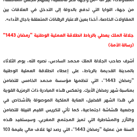
من جهة، النوايا التي تدفع بالدولة إلى التدخل في العلاقات بين
المقاولات الخاصة، أخذا بعين الاعتبار الرهانات المتعلقة باجال الأداء».
جلالة الملك يعطي بالرباط انطلاقة العملية الوطنية “رمضان 1443”
(رسالة الأمة)
أشرف صاحب الجلالة الملك محمد السادس، نصره الله، يوم الثلاثاء
بالمدينة القديمة بالرباط، على إعطاء انطلاقة العملية الوطنية
“رمضان 1443″، التي تنظمها مؤسسة محمد الخامس للتضامن
بمناسبة شهر رمضان الأبرك. وتعكس هذه المبادرة ذات الرمزية القوية
في هذا الشهر الفضيل، العناية الملكية الموصولة بالأشخاص في
وضعية هشاشة اجتماعية، كما تأتي لتكريس القيم النبيلة للتضامن
والتآزر والمشاطرة التي تميز المجتمع المغربي. وسيستفيد هذه
السنة من عملية “رمضان 1443″، التي رصد لها غلاف مالي بقيمة 103