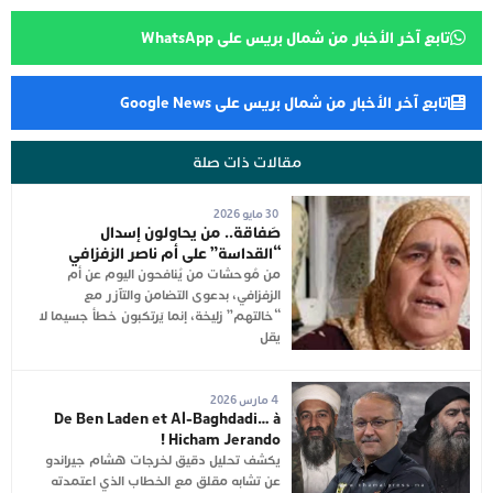
تابع آخر الأخبار من شمال بريس على WhatsApp
تابع آخر الأخبار من شمال بريس على Google News
مقالات ذات صلة
30 مايو 2026
صَفاقة.. من يحاولون إسدال
“القداسة” على أم ناصر الزفزافي
من مُوحشات من يُنافحون اليوم عن أم
الزفزافي، بدعوى التضامن والتآزر مع
“خالتهم” زليخة، إنما يَرتكبون خطأ جسيما لا
يقل
4 مارس 2026
De Ben Laden et Al-Baghdadi… à
Hicham Jerando !
يكشف تحليل دقيق لخرجات هشام جيراندو
عن تشابه مقلق مع الخطاب الذي اعتمدته