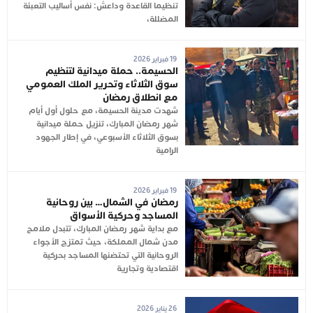
تنظيما القاعدة وداعش: نفس أساليب التعبئة
المضللة،
19 فبراير 2026
الحسيمة.. حملة ميدانية لتنظيم
سوق الثلاثاء وتحرير الملك العمومي
مع انطلاق رمضان
شهدت مدينة الحسيمة، مع حلول أول أيام
شهر رمضان المبارك، تنزيل حملة ميدانية
بسوق الثلاثاء الأسبوعي، في إطار الجهود
الرامية
19 فبراير 2026
رمضان في الشمال… بين روحانية
المساجد وحركية الأسواق
مع بداية شهر رمضان المبارك، تتبدل ملامح
مدن شمال المملكة، حيث تمتزج الأجواء
الروحانية التي تحتضنها المساجد بحركية
اقتصادية وتجارية
26 يناير 2026