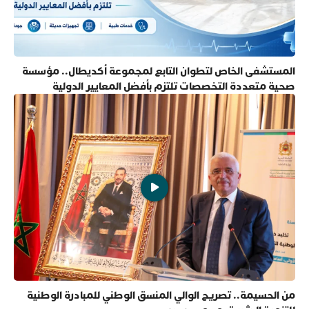
المستشفى الخاص لتطوان التابع لمجموعة أكديطال.. مؤسسة
صحية متعددة التخصصات تلتزم بأفضل المعايير الدولية
من الحسيمة.. تصريح الوالي المنسق الوطني للمبادرة الوطنية