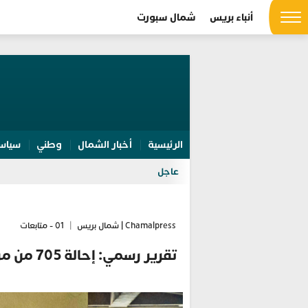
أنباء بريس
شمال سبورت
الرئيسية
أخبار الشمال
وطني
سياس
عاجل
Chamalpress | شمال بريس
|
01 - متابعات
تقرير رسم