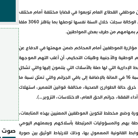
 الوكالة القضائية للمملكة أن 705 من موظفي القطاع العام توبعوا في قضايا مختلفة أمام مختلف
محاكم المملكة خلال 2020، مشيرة إلى أن الوكالة سجلت خلال السنة نفسها توصلها بما يناهز 3060 ملفا
هم بمهامهم من طرف بعض المواطنين.
لى مؤازرة الموظفين أمام المحاكم ضمن مهمتها في الدفاع عن
الوطنية والأجنبية وهيئات التحكيم، أن أغلب التهم الموجهة
الإدارية التي لها صلة بالأسلاك التي ينتمون إليها والتي تشكل
نسبة 68 في المائة متبوعة بالجرح الخطأ بنسبة 16 في المائة بالإضافة إلى باقي الجرائم والتي تمثل نسبة ما
ت (مثل خرق حالة الطوارئ الصحية، مخالفة قوانين التعمير، استهلاك
داء النفقة، جرائم الحق العام، الاختلاسات، التزوير…).
ورة وضع مخطط لتكوين الموظفين المعنيين بهذه المتابعات،
وطة بهم والمسؤوليات المرتبطة بأسلاكهم وبعملهم اليومي
صوت و
بط القانونية المعمول بها، وذلك للارتباط الوثيق بين صورة