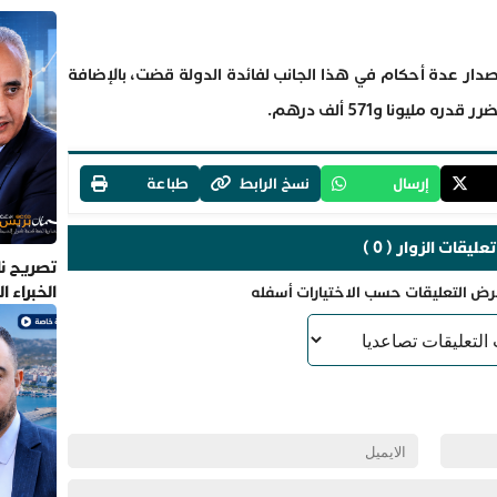
ار عدة أحكام في هذا الجانب لفائدة الدولة قضت، بالإضافة
مليونا و571 ألف درهم.
إرسال
نسخ الرابط
طباعة
تعليقات الزوار ( 0 )
تصريح نا
الخبراء 
رض التعليقات حسب الاختيارات أسفله