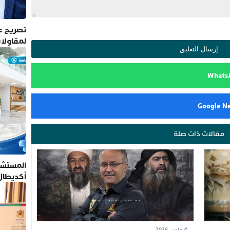
تصريح عم
لمقاولا
مقالات ذات صلة
المستشف
أكديطال
تلتزم بأ
4 مارس 2026