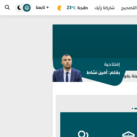
+ تابعنا
طنجة
23
التصحيح
شاركنا رأيك
°C
إفتتاحية
بقلم: أمين نشاط
ري مجموعة “واتساب” للتوقيف بالفنيدق وتطوان
انطلاق خدمة “سيارة