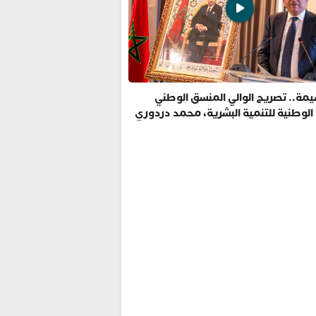
مة.. تصريح الوالي المنسق الوطني
 الوطنية للتنمية البشرية، محمد دردوري