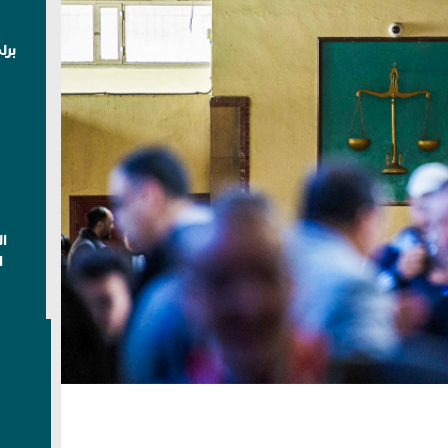
برل
ا
ا