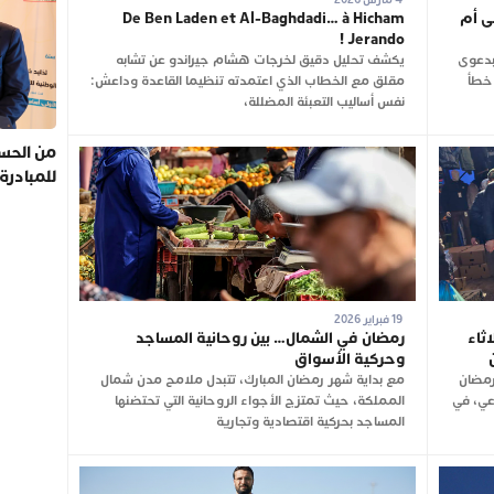
ى أم
De Ben Laden et Al-Baghdadi… à Hicham
Jerando !
بدعوى
يكشف تحليل دقيق لخرجات هشام جيراندو عن تشابه
 خطأ
مقلق مع الخطاب الذي اعتمدته تنظيما القاعدة وداعش:
نفس أساليب التعبئة المضللة،
من الحسي
للمبادرة
19 فبراير 2026
ثاء
رمضان في الشمال… بين روحانية المساجد
وحركية الأسواق
رمضان
مع بداية شهر رمضان المبارك، تتبدل ملامح مدن شمال
وعي، في
المملكة، حيث تمتزج الأجواء الروحانية التي تحتضنها
المساجد بحركية اقتصادية وتجارية