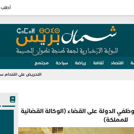
أطلب 
ة
اقتصاد
ثقافة
رياضة
سياحة
مجتمع
التحريض على اقتحام سبتة يقود مسي
ي: إحالة 705 من موظفي الدولة على القضاء (الوكالة القضائية
للمملكة)