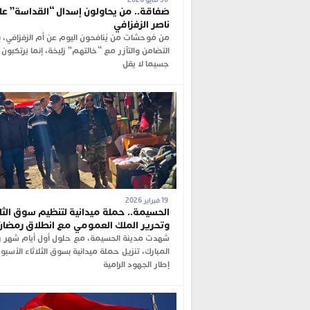
صَفاقة.. من يحاولون إسدال “القداسة” عل
ناصر الزفزافي
من مُوحشات من يُنافحون اليوم عن أم الزفزافي، 
التضامن والتآزر مع “خالتهم” زليخة، إنما يَرتكبون
جسيما لا يقل
19 فبراير 2026
الحسيمة.. حملة ميدانية لتنظيم سوق الثلا
وتحرير الملك العمومي مع انطلاق رمضان
شهدت مدينة الحسيمة، مع حلول أول أيام شهر 
المبارك، تنزيل حملة ميدانية بسوق الثلاثاء الأسب
إطار الجهود الرامية