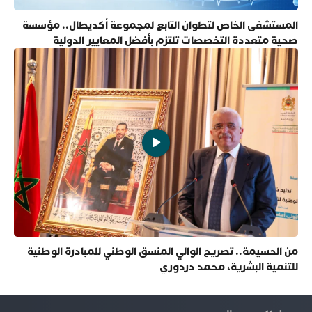
المستشفى الخاص لتطوان التابع لمجموعة أكديطال.. مؤسسة
صحية متعددة التخصصات تلتزم بأفضل المعايير الدولية
من الحسيمة.. تصريح الوالي المنسق الوطني للمبادرة الوطنية
للتنمية البشرية، محمد دردوري