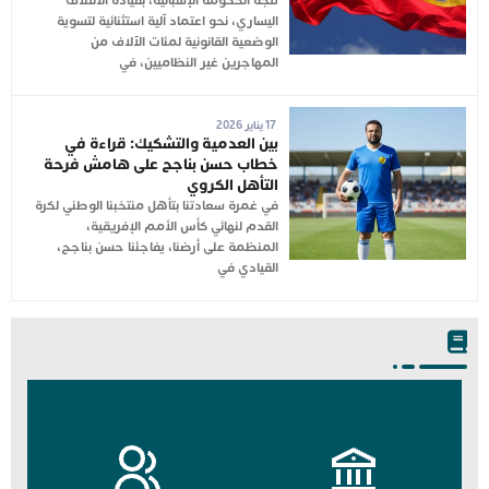
تتجه الحكومة الإسبانية، بقيادة الائتلاف
اليساري، نحو اعتماد آلية استثنائية لتسوية
الوضعية القانونية لمئات الآلاف من
المهاجرين غير النظاميين، في
17 يناير 2026
بين العدمية والتشكيك: قراءة في
خطاب حسن بناجح على هامش فرحة
التأهل الكروي
في غمرة سعادتنا بتأهل منتخبنا الوطني لكرة
القدم لنهائي كأس الأمم الإفريقية،
المنظمة على أرضنا، يفاجئنا حسن بناجح،
القيادي في