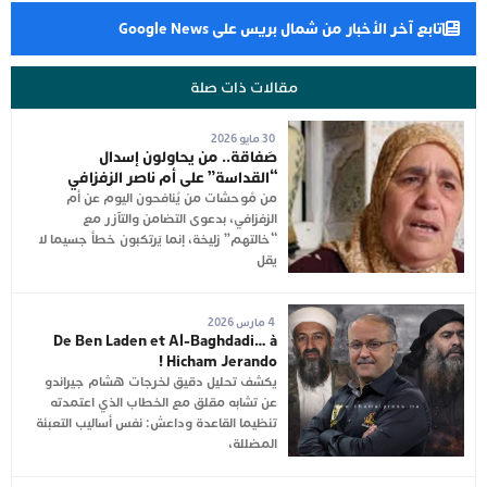
تابع آخر الأخبار من شمال بريس على Google News
مقالات ذات صلة
30 مايو 2026
صَفاقة.. من يحاولون إسدال
“القداسة” على أم ناصر الزفزافي
من مُوحشات من يُنافحون اليوم عن أم
الزفزافي، بدعوى التضامن والتآزر مع
“خالتهم” زليخة، إنما يَرتكبون خطأ جسيما لا
يقل
4 مارس 2026
De Ben Laden et Al-Baghdadi… à
Hicham Jerando !
يكشف تحليل دقيق لخرجات هشام جيراندو
عن تشابه مقلق مع الخطاب الذي اعتمدته
تنظيما القاعدة وداعش: نفس أساليب التعبئة
المضللة،