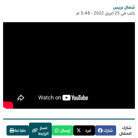
شمال بريس
كتب في 25 أبريل 2022 - 5:48 م
شارك
نسخ
شارك
غرد
إرسال
طباعة
المقال
الرابط