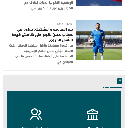
الوضعية القانونية لمئات الآلاف من
المهاجرين غير النظاميين، في
17 يناير 2026
بين العدمية والتشكيك: قراءة في
خطاب حسن بناجح على هامش فرحة
التأهل الكروي
في غمرة سعادتنا بتأهل منتخبنا الوطني لكرة
القدم لنهائي كأس الأمم الإفريقية،
المنظمة على أرضنا، يفاجئنا حسن بناجح،
القيادي في