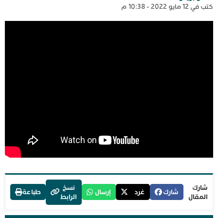
كتب في 12 مايو 2022 - 10:38 م
شارك
نسخ
شارك
غرد
إرسال
طباعة
المقال
الرابط