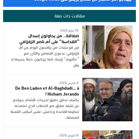
مقالات ذات صلة
30 مايو 2026
صَفاقة.. من يحاولون إسدال
“القداسة” على أم ناصر الزفزافي
من مُوحشات من يُنافحون اليوم عن أم
الزفزافي، بدعوى التضامن والتآزر مع
“خالتهم” زليخة، إنما يَرتكبون خطأ جسيما لا
يقل
4 مارس 2026
De Ben Laden et Al-Baghdadi… à
Hicham Jerando !
يكشف تحليل دقيق لخرجات هشام جيراندو
عن تشابه مقلق مع الخطاب الذي اعتمدته
تنظيما القاعدة وداعش: نفس أساليب التعبئة
المضللة،
19 فبراير 2026