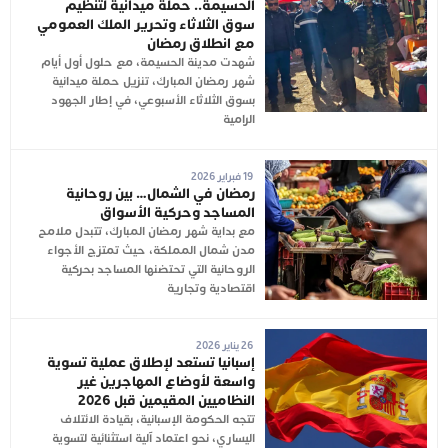
الحسيمة.. حملة ميدانية لتنظيم
سوق الثلاثاء وتحرير الملك العمومي
مع انطلاق رمضان
شهدت مدينة الحسيمة، مع حلول أول أيام
شهر رمضان المبارك، تنزيل حملة ميدانية
بسوق الثلاثاء الأسبوعي، في إطار الجهود
الرامية
19 فبراير 2026
رمضان في الشمال… بين روحانية
المساجد وحركية الأسواق
مع بداية شهر رمضان المبارك، تتبدل ملامح
مدن شمال المملكة، حيث تمتزج الأجواء
الروحانية التي تحتضنها المساجد بحركية
اقتصادية وتجارية
26 يناير 2026
إسبانيا تستعد لإطلاق عملية تسوية
واسعة لأوضاع المهاجرين غير
النظاميين المقيمين قبل 2026
تتجه الحكومة الإسبانية، بقيادة الائتلاف
اليساري، نحو اعتماد آلية استثنائية لتسوية