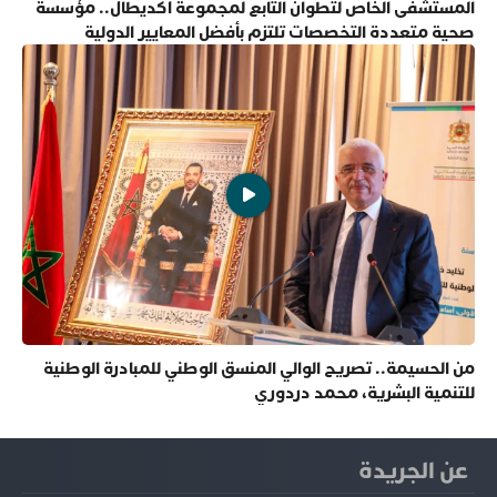
المستشفى الخاص لتطوان التابع لمجموعة أكديطال.. مؤسسة
صحية متعددة التخصصات تلتزم بأفضل المعايير الدولية
من الحسيمة.. تصريح الوالي المنسق الوطني للمبادرة الوطنية
للتنمية البشرية، محمد دردوري
عن الجريدة