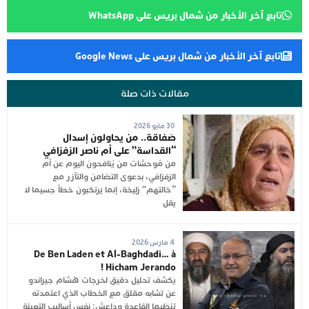
تابع آخر الأخبار من شمال بريس على WhatsApp
تابع آخر الأخبار من شمال بريس على Google News
مقالات ذات صلة
30 مايو 2026
صَفاقة.. من يحاولون إسدال
“القداسة” على أم ناصر الزفزافي
من مُوحشات من يُنافحون اليوم عن أم
الزفزافي، بدعوى التضامن والتآزر مع
“خالتهم” زليخة، إنما يَرتكبون خطأ جسيما لا
يقل
4 مارس 2026
De Ben Laden et Al-Baghdadi… à
Hicham Jerando !
يكشف تحليل دقيق لخرجات هشام جيراندو
عن تشابه مقلق مع الخطاب الذي اعتمدته
تنظيما القاعدة وداعش: نفس أساليب التعبئة