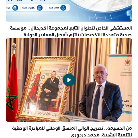
المستشفى الخاص لتطوان التابع لمجموعة أكديطال.. مؤسسة
صحية متعددة التخصصات تلتزم بأفضل المعايير الدولية
من الحسيمة.. تصريح الوالي المنسق الوطني للمبادرة الوطنية
للتنمية البشرية، محمد دردوري