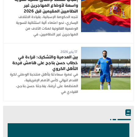
واسعة لأوضاع المهاجرين غير
النظاميين المقيمين قبل 2026
تتجه الحكومة الإسبانية، بقيادة الائتلاف
اليساري، نحو اعتماد آلية استثنائية لتسوية
الوضعية القانونية لمئات الآلاف من
المهاجرين غير النظاميين، في
17 يناير 2026
بين العدمية والتشكيك: قراءة في
خطاب حسن بناجح على هامش فرحة
التأهل الكروي
في غمرة سعادتنا بتأهل منتخبنا الوطني لكرة
القدم لنهائي كأس الأمم الإفريقية،
المنظمة على أرضنا، يفاجئنا حسن بناجح،
القيادي في