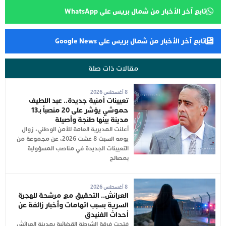
تابع آخر الأخبار من شمال بريس على WhatsApp
تابع آخر الأخبار من شمال بريس على Google News
مقالات ذات صلة
8 أغسطس 2026
تعيينات أمنية جديدة.. عبد اللطيف
حموشي يؤشر على 20 منصباً بـ13
مدينة بينها طنجة وأصيلة
أعلنت المديرية العامة للأمن الوطني، زوال
يومه السبت 8 غشت 2026، عن مجموعة من
التعيينات الجديدة في مناصب المسؤولية
بمصالح
8 أغسطس 2026
العرائش.. التحقيق مع مرشحة للهجرة
السرية بسبب اتهامات وأخبار زائفة عن
أحداث الفنيدق
فتحت فرقة الشرطة القضائية بمدينة العرائش