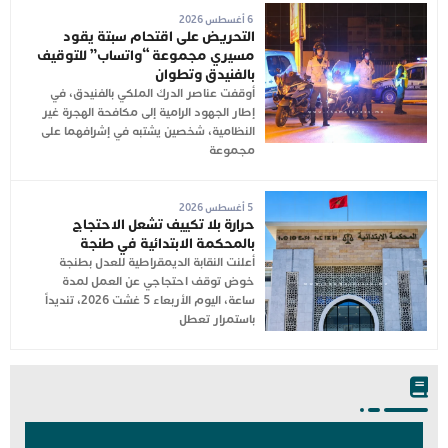
6 أغسطس 2026
التحريض على اقتحام سبتة يقود
مسيري مجموعة “واتساب” للتوقيف
بالفنيدق وتطوان
أوقفت عناصر الدرك الملكي بالفنيدق، في
إطار الجهود الرامية إلى مكافحة الهجرة غير
النظامية، شخصين يشتبه في إشرافهما على
مجموعة
5 أغسطس 2026
حرارة بلا تكييف تشعل الاحتجاج
بالمحكمة الابتدائية في طنجة
أعلنت النقابة الديمقراطية للعدل بطنجة
خوض توقف احتجاجي عن العمل لمدة
ساعة، اليوم الأربعاء 5 غشت 2026، تنديداً
باستمرار تعطل