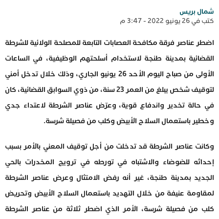
شمال بريس
كتب في 26 يونيو 2022 - 3:47 م
اضطر عناصر فرقة مكافحة العصابات التابعة للمصلحة الولائية للشرطة
القضائية بمدينة طنجة لاستخدام أسلحتهم الوظيفية، في الساعات
الأولى من صباح اليوم الأحد 26 يونيو الجاري، وذلك خلال تدخل أمني
لتوقيف شخص يبلغ من العمر 23 سنة، من ذوي السوابق القضائية، كان
في حالة تخدير واندفاع قوية، وعرّض عناصر الشرطة لاعتداء جدي
وخطير باستعمال السلاح الأبيض وكلب من فصيلة شرسة.
وكانت عناصر الشرطة قد تدخلت من أجل توقيف المعني بالأمر بسبب
إحداثه للضوضاء والاشتباه في تورطه في ترويج المخدرات بالحي
الجديد بمدينة طنجة، غير أنه رفض الامتثال وعرض عناصر الشرطة
لمقاومة عنيفة من خلال التهديد باستعمال السلاح الأبيض وتحريض
كلب من فصيلة شرسة، الأمر الذي اضطر ثلاثة من عناصر الشرطة