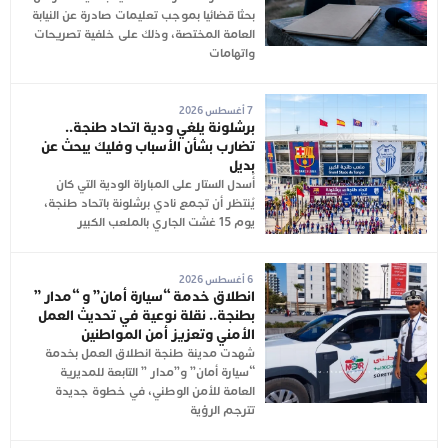
بحثا قضائيا بموجب تعليمات صادرة عن النيابة
العامة المختصة، وذلك على خلفية تصريحات
واتهامات
7 أغسطس 2026
برشلونة يلغي ودية اتحاد طنجة..
تضارب بشأن الأسباب وفليك يبحث عن
بديل
أُسدل الستار على المباراة الودية التي كان
يُنتظر أن تجمع نادي برشلونة باتحاد طنجة،
يوم 15 غشت الجاري بالملعب الكبير
6 أغسطس 2026
انطلاق خدمة “سيارة أمان” و “مدار ”
بطنجة.. نقلة نوعية في تحديث العمل
الأمني وتعزيز أمن المواطنين
شهدت مدينة طنجة انطلاق العمل بخدمة
“سيارة أمان” و”مدار ” التابعة للمديرية
العامة للأمن الوطني، في خطوة جديدة
تترجم الرؤية