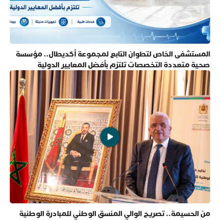
المستشفى الخاص لتطوان التابع لمجموعة أكديطال.. مؤسسة
صحية متعددة التخصصات تلتزم بأفضل المعايير الدولية
من الحسيمة.. تصريح الوالي المنسق الوطني للمبادرة الوطنية