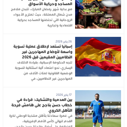
المساجد وحركية الأسواق
مع بداية شهر رمضان المبارك، تتبدل ملامح
مدن شمال المملكة، حيث تمتزج الأجواء
الروحانية التي تحتضنها المساجد بحركية
اقتصادية وتجارية
26 يناير 2026
إسبانيا تستعد لإطلاق عملية تسوية
واسعة لأوضاع المهاجرين غير
النظاميين المقيمين قبل 2026
تتجه الحكومة الإسبانية، بقيادة الائتلاف
اليساري، نحو اعتماد آلية استثنائية لتسوية
الوضعية القانونية لمئات الآلاف من
المهاجرين غير النظاميين، في
17 يناير 2026
بين العدمية والتشكيك: قراءة في
خطاب حسن بناجح على هامش فرحة
التأهل الكروي
في غمرة سعادتنا بتأهل منتخبنا الوطني لكرة
القدم لنهائي كأس الأمم الإفريقية،
المنظمة على أرضنا، يفاجئنا حسن بناجح،