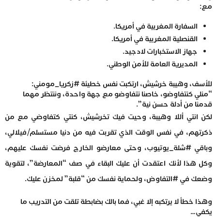
مع:
السفارة المغربية في أمريكا.
القنصلية المغربية في أمريكا.
جهاز الاستخبارات لادجيد.
المديرية العامة للأمن الوطني.
للأسف، وهيبة خرشيش، ارتكبت نفس خطيئة #زكريا_مومني:
“منلي كنتفاوضو، خاصنا نتفاوضو مع جهة واحدة، وننتظر مهما
قدمنا من أدلة حسن نية”.
لكن انتي أللا وهيبة، وحيت فيك تخرشيش، كنتي كتفاوضي مع من
ذكرتهم، في نفس الوقت الذي تقربت فيه من دنيا مستسلم/فيلالي،
وباقي #شلة_يوتيوب، وحتى معارضو الخارج فرضت نفسك عليهم،
وكل هذا لأنك اعتقدت أن عليك البقاء في صف “المعارضة”، لتقوية
وضعك في #التفاوض، ولحماية نفسك من “قلبة” لمخزن عليك.
وهذا خطأ لا يرتكبه إلا غبي، فما بالك بضابطة تلقت من التدريب ما
يكفي…