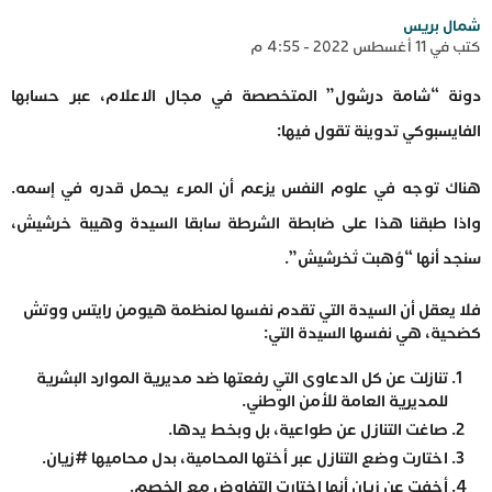
شمال بريس
كتب في 11 أغسطس 2022 - 4:55 م
دونة “شامة درشول” المتخصصة في مجال الاعلام، عبر حسابها
الفايسبوكي تدوينة تقول فيها:
هناك توجه في علوم النفس يزعم أن المرء يحمل قدره في إسمه.
واذا طبقنا هذا على ضابطة الشرطة سابقا السيدة وهيبة خرشيش،
سنجد أنها “وُهبت تْخرشيش”.
فلا يعقل أن السيدة التي تقدم نفسها لمنظمة هيومن رايتس ووتش
كضحية، هي نفسها السيدة التي:
تنازلت عن كل الدعاوى التي رفعتها ضد مديرية الموارد البشرية
للمديرية العامة للأمن الوطني.
صاغت التنازل عن طواعية، بل وبخط يدها.
اختارت وضع التنازل عبر أختها المحامية، بدل محاميها #زيان.
أخفت عن زيان أنها اختارت التفاوض مع الخصم.