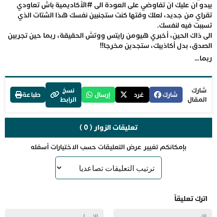
يبدو ان عليك ان تفاوضي على العودة الى #الأكاديمية باش تعاودي
تقراي من جديد، لعلك وقتها كنت ستجنبين نفسك هذا الشتات الذي
تسببت فيه لنفسك.
الى ذاك الحين، أخبري هيومن رايتس ووتش الحقيقة، ربما حين تجربين
الصدق، بدل أكاذيبك، ستجدين مخرجا!!
ربما…
شارك
نسخ
شارك
غرد
إرسال
طباعة
المقال
الرابط
تعليقات الزوار ( 0 )
بإمكانكم تغيير عرض التعليقات حسب الاختيارات أسفله
اترك تعليقاً