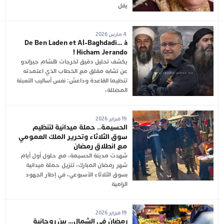
يقل
4 مارس 2026
De Ben Laden et Al-Baghdadi… à
Hicham Jerando !
يكشف تحليل دقيق لخرجات هشام جيراندو
عن تشابه مقلق مع الخطاب الذي اعتمدته
تنظيما القاعدة وداعش: نفس أساليب التعبئة
المضللة،
19 فبراير 2026
الحسيمة.. حملة ميدانية لتنظيم
سوق الثلاثاء وتحرير الملك العمومي
مع انطلاق رمضان
شهدت مدينة الحسيمة، مع حلول أول أيام
شهر رمضان المبارك، تنزيل حملة ميدانية
بسوق الثلاثاء الأسبوعي، في إطار الجهود
الرامية
19 فبراير 2026
رمضان في الشمال… بين روحانية