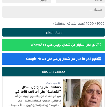
1000
/
1000
(عدد الأحرف المتبقية) .
تابع آخر الأخبار من شمال بريس على WhatsApp
تابع آخر الأخبار من شمال بريس على Google News
مقالات ذات صلة
30 مايو 2026
صَفاقة.. من يحاولون إسدال
“القداسة” على أم ناصر الزفزافي
من مُوحشات من يُنافحون اليوم عن أم
الزفزافي، بدعوى التضامن والتآزر مع
“خالتهم” زليخة، إنما يَرتكبون خطأ جسيما لا