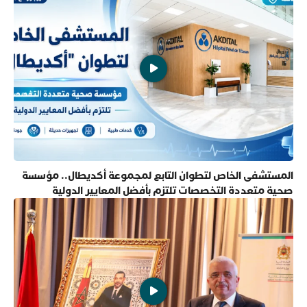
المستشفى الخاص لتطوان التابع لمجموعة أكديطال.. مؤسسة
صحية متعددة التخصصات تلتزم بأفضل المعايير الدولية