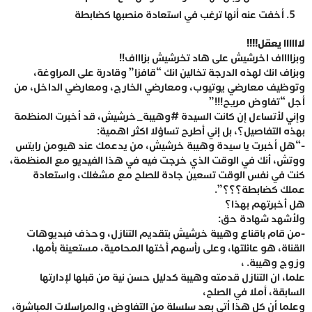
أخفت عنه أنها ترغب في استعادة منصبها كضابطة
لاااااا يعقل!!!!
وبزااااف اخرشيش على هاد تخرشيش بزاااف!!
وبزاف انك لهذه الدرجة تخالين انك “قافزا” وقادرة على المراوغة،
وتوظيف معارضي يوتيوب، ومعارضي الخارج، ومعارضي الداخل، من
أجل “تفاوض مريح!!!”
وإني لأتساءل إن كانت السيدة #وهيبة_خرشيش، قد أخبرت المنظمة
بهذه التفاصيل؟، بل إني أطرح تساؤلا اكثر اهمية:
-“هل أخبرت يا سيدة وهيبة خرشيش، من يدعمك عند هيومن رايتس
ووتش، أنك في الوقت الذي خرجت فيه في هذا الفيديو مع المنظمة،
كنت في نفس الوقت تسعين جادة للصلح مع مشغلك، واستعادة
عملك كضابطة؟؟؟”.
هل أخبرتهم بهذا؟
ولأشهد شهادة حق:
-من قام باقناع وهيبة خرشيش بتقديم التنازل، وحذف فبديوهات
القناة، هو عائلتها، وعلى رأسهم أختها المحامية، مستعينة بأمها،
وزوج وهيبة. ،
علما، ان التنازل قدمته وهيبة كدليل حسن نية من قبلها لإدارتها
السابقة، أملا في الصلح،
وعلما أن كل هذا أتى بعد سلسلة من التفاوض، والمراسلات المباشرة،