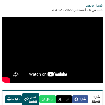
شمال بريس
كتب في 24 أغسطس 2022 - 4:52 م
شارك
نسخ
شارك
غرد
إرسال
طباعة
المقال
الرابط