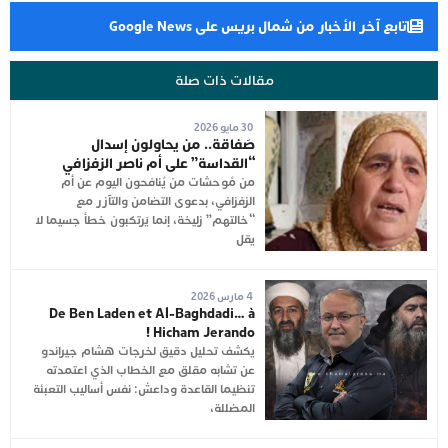
تابع آخر الأخبار من شمال بريس على Google News
مقالات ذات صلة
30 مايو 2026
صَفاقة.. من يحاولون إسدال
“القداسة” على أم ناصر الزفزافي
من مُوحشات من يُنافحون اليوم عن أم
الزفزافي، بدعوى التضامن والتآزر مع
“خالتهم” زليخة، إنما يَرتكبون خطأ جسيما لا
يقل
4 مارس 2026
De Ben Laden et Al-Baghdadi… à
Hicham Jerando !
يكشف تحليل دقيق لخرجات هشام جيراندو
عن تشابه مقلق مع الخطاب الذي اعتمدته
تنظيما القاعدة وداعش: نفس أساليب التعبئة
المضللة،