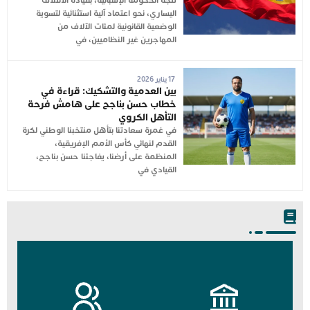
تتجه الحكومة الإسبانية، بقيادة الائتلاف
اليساري، نحو اعتماد آلية استثنائية لتسوية
الوضعية القانونية لمئات الآلاف من
المهاجرين غير النظاميين، في
17 يناير 2026
بين العدمية والتشكيك: قراءة في
خطاب حسن بناجح على هامش فرحة
التأهل الكروي
في غمرة سعادتنا بتأهل منتخبنا الوطني لكرة
القدم لنهائي كأس الأمم الإفريقية،
المنظمة على أرضنا، يفاجئنا حسن بناجح،
القيادي في