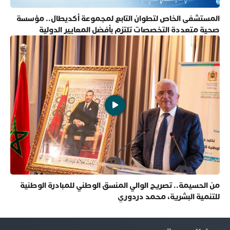
المستشفى الخاص لتطوان التابع لمجموعة أكديطال.. مؤسسة
صحية متعددة التخصصات تلتزم بأفضل المعايير الدولية
من الحسيمة.. تصريح الوالي المنسق الوطني للمبادرة الوطنية
للتنمية البشرية، محمد دردوري