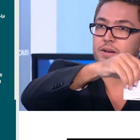
برل
ا
ا