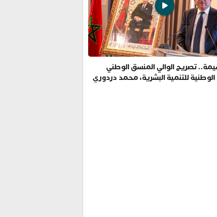
مة.. تصريح الوالي المنسق الوطني
 الوطنية للتنمية البشرية، محمد دردوري