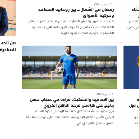
19 فبراير 2026
ثاء
رمضان في الشمال… بين روحانية المساجد
وحركية الأسواق
رمضان
مع بداية شهر رمضان المبارك، تتبدل ملامح مدن شمال
وعي، في
المملكة، حيث تمتزج الأجواء الروحانية التي تحتضنها
المساجد بحركية اقتصادية وتجارية
من الحسي
للمبادرة
17 يناير 2026
ة
بين العدمية والتشكيك: قراءة في خطاب حسن
 قبل
بناجح على هامش فرحة التأهل الكروي
في غمرة سعادتنا بتأهل منتخبنا الوطني لكرة القدم
نحو
لنهائي كأس الأمم الإفريقية، المنظمة على أرضنا، يفاجئنا
ات
حسن بناجح، القيادي في