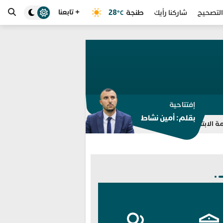
+ تابعنا
طنجة
28
التصحيح
شاركنا رأيك
°C
إفتتاحية
بقلم: أمين نشاط
ة في طنجة
تسريبات “الدفع مقابل الحذف” تلاحق هشام جيراندو وتكش