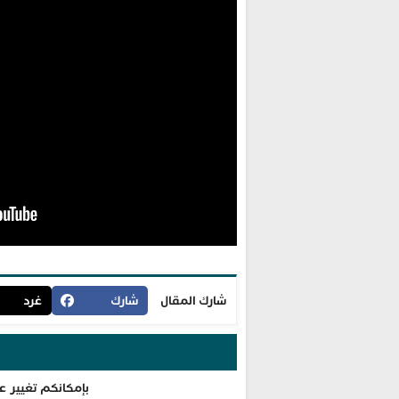
شارك المقال
شارك
غرد
بإمكانكم تغيير ع