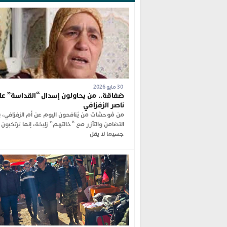
30 مايو 2026
صَفاقة.. من يحاولون إسدال “القداسة” عل
ناصر الزفزافي
من مُوحشات من يُنافحون اليوم عن أم الزفزافي، 
التضامن والتآزر مع “خالتهم” زليخة، إنما يَرتكبون
جسيما لا يقل