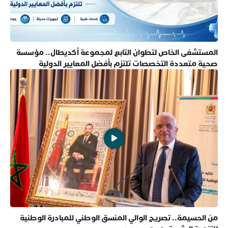
المستشفى الخاص لتطوان التابع لمجموعة أكديطال.. مؤسسة
صحية متعددة التخصصات تلتزم بأفضل المعايير الدولية
من الحسيمة.. تصريح الوالي المنسق الوطني للمبادرة الوطنية