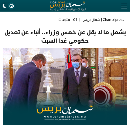
Chamalpress | شمال بريس
|
01 - متابعات
يشمل ما لا يقل عن خمس وزراء.. أنباء عن تعديل
حكومي غدا السبت