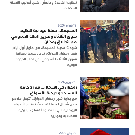
تنظيما القاعدة وداعش: نفس أساليب التعبئة
المضللة،
19 فبراير 2026
الحسيمة.. حملة ميدانية لتنظيم
سوق الثلاثاء وتحرير الملك العمومي
مع انطلاق رمضان
شهدت مدينة الحسيمة، مع حلول أول أيام
شهر رمضان المبارك، تنزيل حملة ميدانية
بسوق الثلاثاء الأسبوعي، في إطار الجهود
الرامية
19 فبراير 2026
رمضان في الشمال… بين روحانية
المساجد وحركية الأسواق
مع بداية شهر رمضان المبارك، تتبدل ملامح
مدن شمال المملكة، حيث تمتزج الأجواء
الروحانية التي تحتضنها المساجد بحركية
اقتصادية وتجارية
26 يناير 2026