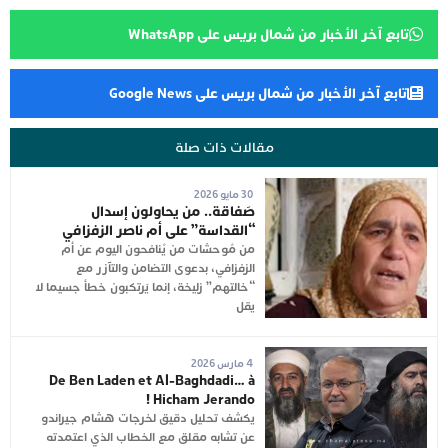
تابع آخر الأخبار من شمال بريس على WhatsApp
تابع آخر الأخبار من شمال بريس على Google News
مقالات ذات صلة
30 مايو 2026
صَفاقة.. من يحاولون إسدال
“القداسة” على أم ناصر الزفزافي
من مُوحشات من يُنافحون اليوم عن أم
الزفزافي، بدعوى التضامن والتآزر مع
“خالتهم” زليخة، إنما يَرتكبون خطأ جسيما لا
يقل
4 مارس 2026
De Ben Laden et Al-Baghdadi… à
Hicham Jerando !
يكشف تحليل دقيق لخرجات هشام جيراندو
عن تشابه مقلق مع الخطاب الذي اعتمدته