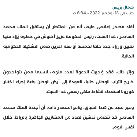
شمال بريس
كتب في 18 نوفمبر 2022 - 6:34 م
أفاد مصدر إعلامي عليم، أنه من المنتظر أن يستقبل الملك محمد
السادس، غدا السبت، رئيس الحكومة عزيز أخنوش في خطوة يُرَادُ منها
تعيين وزراء جدد خلفا لخمسة أو ستة آخرين ضمن التشكيلة الحكومية
الحالية.
وإثر ذلك، فقد وُجهَتْ الدعوة لعدد منهم، لاسيما ممن يتواجدون
خارج التراب الوطني حاليا، للعودة إلى أرض الوطن بغية إجراء اختبار
كورونا استعداد لنشاط ملكي رسمي غدا السبت.
وغير بعيد عن هذا السياق، يتابع المصدر ذاته، أن أجندة الملك محمد
السادس قد تتضمن تدشين لعدد من المشاريع الجاهزة بالرباط خلال
نفس اليوم.