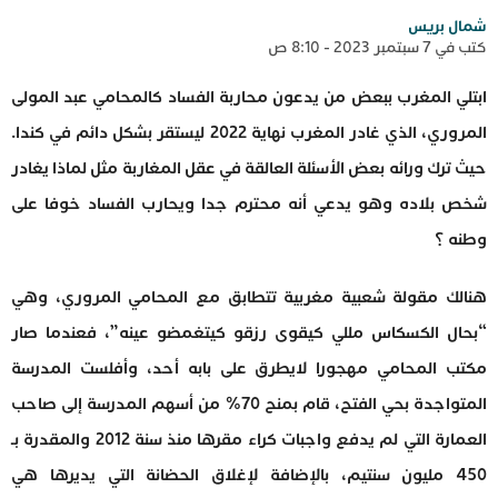
شمال بريس
كتب في 7 سبتمبر 2023 - 8:10 ص
ابتلي المغرب ببعض من يدعون محاربة الفساد كالمحامي عبد المولى
المروري، الذي غادر المغرب نهاية 2022 ليستقر بشكل دائم في كندا.
حيث ترك ورائه بعض الأسئلة العالقة في عقل المغاربة مثل لماذا يغادر
شخص بلاده وهو يدعي أنه محترم جدا ويحارب الفساد خوفا على
وطنه ؟
هنالك مقولة شعبية مغربية تتطابق مع المحامي المروري، وهي
“بحال الكسكاس مللي كيقوى رزقو كيتغمضو عينه”، فعندما صار
مكتب المحامي مهجورا لايطرق على بابه أحد، وأفلست المدرسة
المتواجدة بحي الفتح، قام بمنح 70% من أسهم المدرسة إلى صاحب
العمارة التي لم يدفع واجبات كراء مقرها منذ سنة 2012 والمقدرة بـ
450 مليون سنتيم، بالإضافة لإغلاق الحضانة التي يديرها هي