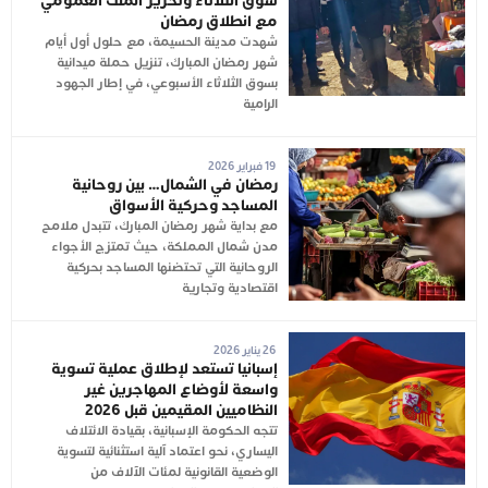
سوق الثلاثاء وتحرير الملك العمومي
مع انطلاق رمضان
شهدت مدينة الحسيمة، مع حلول أول أيام
شهر رمضان المبارك، تنزيل حملة ميدانية
بسوق الثلاثاء الأسبوعي، في إطار الجهود
الرامية
19 فبراير 2026
رمضان في الشمال… بين روحانية
المساجد وحركية الأسواق
مع بداية شهر رمضان المبارك، تتبدل ملامح
مدن شمال المملكة، حيث تمتزج الأجواء
الروحانية التي تحتضنها المساجد بحركية
اقتصادية وتجارية
26 يناير 2026
إسبانيا تستعد لإطلاق عملية تسوية
واسعة لأوضاع المهاجرين غير
النظاميين المقيمين قبل 2026
تتجه الحكومة الإسبانية، بقيادة الائتلاف
اليساري، نحو اعتماد آلية استثنائية لتسوية
الوضعية القانونية لمئات الآلاف من