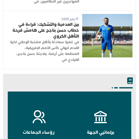
المهاجرين غير النظاميين، في
17 يناير 2026
بين العدمية والتشكيك: قراءة في
خطاب حسن بناجح على هامش فرحة
التأهل الكروي
في غمرة سعادتنا بتأهل منتخبنا الوطني لكرة
القدم لنهائي كأس الأمم الإفريقية،
المنظمة على أرضنا، يفاجئنا حسن بناجح،
القيادي في
برلمانيي الجهة
رؤساء الجماعات