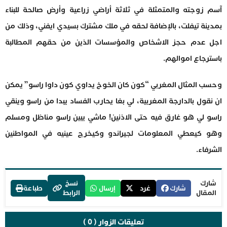
آسم زوجته والمتمثلة في ثلاثة أراضي زراعية وأرض صالحة للبناء
بمدينة تيفلت، بالإضافة لحقه في ملك مشترك بسيدي ايفني، وذلك من
اجل عدم حجز الاشخاص والمؤسسات الذين من حقهم المطالبة
باسترجاع اموالهم.
وحسب المثال المغربي “كون كان الخوخ يداوي كون داوا راسو” يمكن
ان نقول بالدارجة المغربية، لي بغا يحارب الفساد يبدا من راسو وينقي
راسو لي هو غارق فيه حتى الاذنين! ماشي يبين راسو مناظل ومسلم
وهو كيعطي المعلومات لجيراندو وكيخرج عينيه في المواطنين
الشرفاء.
شارك
نسخ
شارك
غرد
إرسال
طباعة
المقال
الرابط
تعليقات الزوار ( 0 )