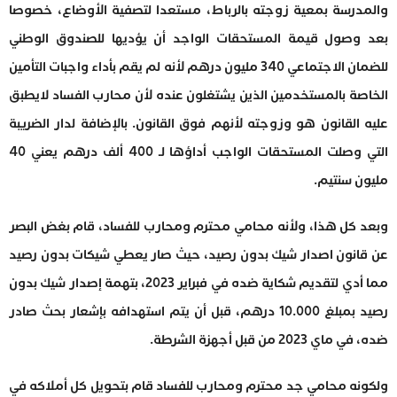
والمدرسة بمعية زوجته بالرباط، مستعدا لتصفية الأوضاع، خصوصا
بعد وصول قيمة المستحقات الواجد أن يؤديها للصندوق الوطني
للضمان الاجتماعي 340 مليون درهم لأنه لم يقم بأداء واجبات التأمين
الخاصة بالمستخدمين الذين يشتغلون عنده لأن محارب الفساد لايطبق
عليه القانون هو وزوجته لأنهم فوق القانون. بالإضافة لدار الضريبة
التي وصلت المستحقات الواجب أداؤها لـ 400 ألف درهم يعني 40
مليون سنتيم.
وبعد كل هذا، ولأنه محامي محترم ومحارب للفساد، قام بغض البصر
عن قانون اصدار شيك بدون رصيد، حيث صار يعطي شيكات بدون رصيد
مما أدي لتقديم شكاية ضده في فبراير 2023، بتهمة إصدار شيك بدون
رصيد بمبلغ 10.000 درهم، قبل أن يتم استهدافه بإشعار بحث صادر
ضده، في ماي 2023 من قبل أجهزة الشرطة.
ولكونه محامي جد محترم ومحارب للفساد قام بتحويل كل أملاكه في