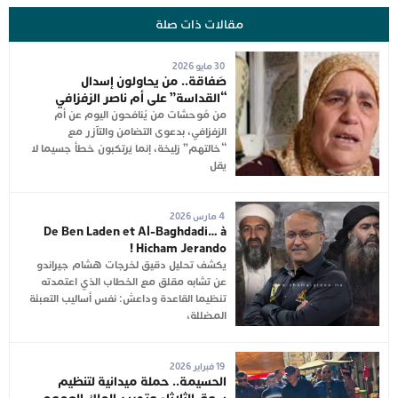
مقالات ذات صلة
30 مايو 2026
صَفاقة.. من يحاولون إسدال
“القداسة” على أم ناصر الزفزافي
من مُوحشات من يُنافحون اليوم عن أم
الزفزافي، بدعوى التضامن والتآزر مع
“خالتهم” زليخة، إنما يَرتكبون خطأ جسيما لا
يقل
4 مارس 2026
De Ben Laden et Al-Baghdadi… à
Hicham Jerando !
يكشف تحليل دقيق لخرجات هشام جيراندو
عن تشابه مقلق مع الخطاب الذي اعتمدته
تنظيما القاعدة وداعش: نفس أساليب التعبئة
المضللة،
19 فبراير 2026
الحسيمة.. حملة ميدانية لتنظيم