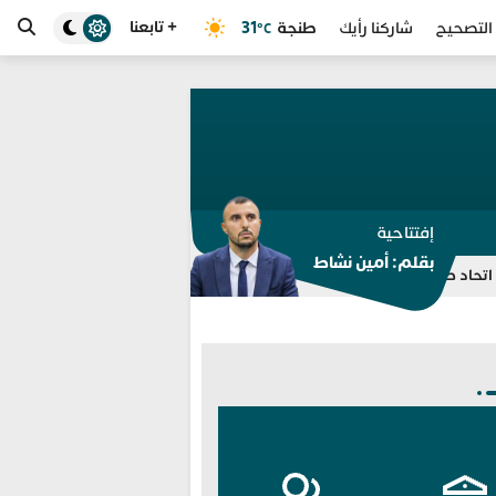
+ تابعنا
طنجة
31
التصحيح
شاركنا رأيك
°C
إفتتاحية
بقلم: أمين نشاط
. تضارب بشأن الأسباب وفليك يبحث عن بديل
مجموعة “جيل زد 212” تنفي الدعوة إلى مظاهرات وتحذر من منشورات منسوبة إليها