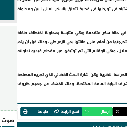
تباه في تورطها في قضية تتعلق بالسكر العلني البين ومحاولة
 في حالة سكر متقدمة وهي متلبسة بمحاولة اختطاف طفلة
رجتها من أمام منزل عائلتها بحي الزعراطي، وذلك قبل أن يتم
ملال، وهي الوقائع التي تم توثيقها عبر مقطع فيديو تداولته
الحراسة النظرية رهن إشارة البحث القضائي الذي تجريه المصلحة
 إشراف النيابة العامة المختصة، وذلك للكشف عن جميع ظروف
إرسال
نسخ الرابط
طباعة
صوت و