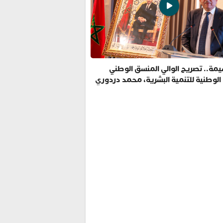
مة.. تصريح الوالي المنسق الوطني
 الوطنية للتنمية البشرية، محمد دردوري