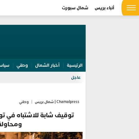
أنباء بريس
شمال سبورت
الرئيسية
أخبار الشمال
وطني
سياس
عاجل
Chamalpress | شمال بريس
|
وطني
توقيف شابة للاشتباه في تور
ومحاولة