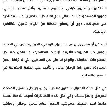
ينتشر داخل القاعة ضباط الشرطة بزي مدني، للتأكد من السير العادي
للتظاهرة، يفتخرون كباقي إخوانهم المغاربة بتألق منتخبنا الوطني،
وفوزه المستحق وأدائه العالي الذي أقنع كل الحاضرين، والبسمة بادية
على محياهم، دون أن يغفلوا للحظة عن القيام بتأمين التظاهرة
الرياضية.
لا يمكن أن ننسى رجال مراقبة التراب الوطني، الذين يعملون في الخفاء،
لتوفير كل الظروف اللازمة لإنجاح التظاهرة، والتعامل مع كل
المعلومات الدقيقة، والوقوف على كل التفاصيل التي لا تراها العين
المجردة، لرفع راية الوطن عاليا، والتأكيد على الحنكة المغربية في
التسيير والتنظيم.
في مثل هذه الاختبارات تظهر معادن الرجال، ويتجلى التسيير المحكم
للمرافق والمؤسسة، وفي مثل هذه التظاهرات أصبحنا نلاحظ لمسة
خاصة لعبد اللطيف حموشي، المدير العام للأمن الوطني ومراقبة