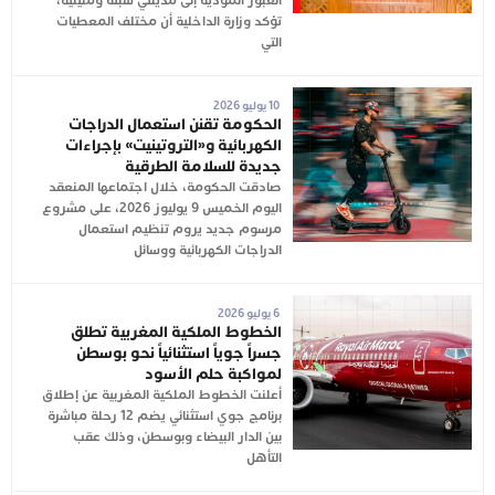
العبور المؤدية إلى مدينتي سبتة ومليلية،
تؤكد وزارة الداخلية أن مختلف المعطيات
التي
10 يوليو 2026
الحكومة تقنن استعمال الدراجات
الكهربائية و«التروتينيت» بإجراءات
جديدة للسلامة الطرقية
صادقت الحكومة، خلال اجتماعها المنعقد
اليوم الخميس 9 يوليوز 2026، على مشروع
مرسوم جديد يروم تنظيم استعمال
الدراجات الكهربائية ووسائل
6 يوليو 2026
الخطوط الملكية المغربية تطلق
جسراً جوياً استثنائياً نحو بوسطن
لمواكبة حلم الأسود
أعلنت الخطوط الملكية المغربية عن إطلاق
برنامج جوي استثنائي يضم 12 رحلة مباشرة
بين الدار البيضاء وبوسطن، وذلك عقب
التأهل