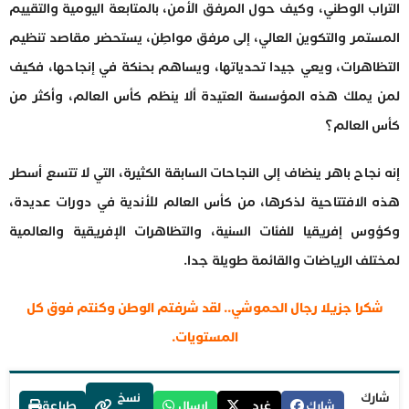
التراب الوطني، وكيف حول المرفق الأمن، بالمتابعة اليومية والتقييم
المستمر والتكوين العالي، إلى مرفق مواطِن، يستحضر مقاصد تنظيم
التظاهرات، ويعي جيدا تحدياتها، ويساهم بحنكة في إنجاحها، فكيف
لمن يملك هذه المؤسسة العتيدة ألا ينظم كأس العالم، وأكثر من
كأس العالم؟
إنه نجاح باهر ينضاف إلى النجاحات السابقة الكثيرة، التي لا تتسع أسطر
هذه الافتتاحية لذكرها، من كأس العالم للأندية في دورات عديدة،
وكؤوس إفريقيا للفئات السنية، والتظاهرات الإفريقية والعالمية
لمختلف الرياضات والقائمة طويلة جدا.
شكرا جزيلا رجال الحموشي.. لقد شرفتم الوطن وكنتم فوق كل
المستويات.
شارك
نسخ
شارك
غرد
إرسال
طباعة