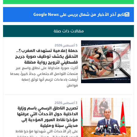
تابع آخر الأخبار من شمال بريس على Google News
مقالات ذات صلة
5 أغسطس 2026
حملة إعلامية تستهدف المغرب؟..
التحقق يكشف توظيف صورة جريح
فلسطيني لترويج رواية مضللة
أثارت صورة متداولة على نطاق واسع عبر
منصات التواصل الاجتماعي جدلاً كبيراً، بعدما
أُرفقت بادعاءات تزعم أنها توثق إصابة
مواطن
3 أغسطس 2026
تصريح الناطق الرسمي باسم وزارة
الداخلية حول الأحداث التي عرفتها
مؤخرا نقاط العبور المؤدية إلى
مدينتي سبتة ومليلية
على إثر الأحداث التي شهدتها مؤخرا نقاط