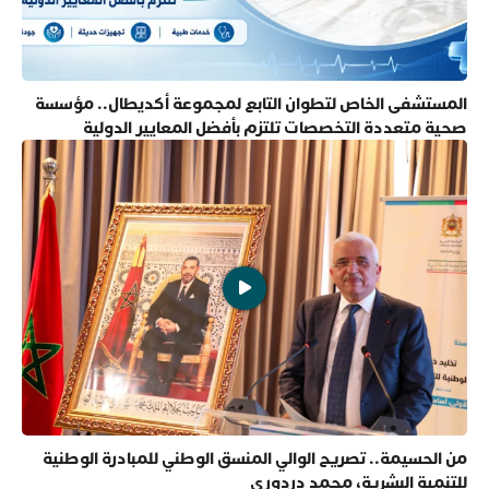
المستشفى الخاص لتطوان التابع لمجموعة أكديطال.. مؤسسة
صحية متعددة التخصصات تلتزم بأفضل المعايير الدولية
من الحسيمة.. تصريح الوالي المنسق الوطني للمبادرة الوطنية
للتنمية البشرية، محمد دردوري