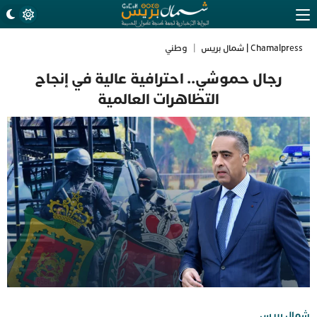
Chamalpress | شمال بريس
|
وطني
رجال حموشي.. احترافية عالية في إنجاح
التظاهرات العالمية
شمال بريس