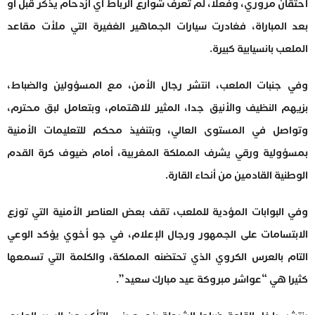
احتقان مروري، وفعلا، لم تعرف شوارع الرباط أي ازدحام يذكر قبل أو
بعد المباراة، فغادرت سيارات الجماهير الغفيرة التي ملأت مقاعد
الملعب بانسيابية كبيرة.
وفي جنبات الملعب، انتشر رجال الأمن، مع المسؤولين والضباط،
بزيهم النظيف والأنيق جدا، المثير للاهتمام، وبتعامل لبق محترم،
وتواصل في المستوى العالي، وبتنفيذ محكم للتعليمات الأمنية
بمسؤولية ورقي يشرف المملكة المغربية، أمام ضيوف كرة القدم
الوطنية القادمين من أنحاء القارة.
وفي البوابات المؤدية للملعب، تقف بعض العناصر الأمنية التي توزع
الابتسامات على الجمهور ورجال الإعلام، في جو أخوي يؤكد الوعي
التام بالعرس الكروي الذي تحتضنه المملكة، والكلمة التي تسمعها
كثيرا هي “عواشر مبروكة عيد مبارك سعيد”.