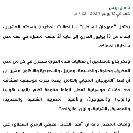
شمال بريس
كتب في 12 يوليو 2024 - 7:22 م
يحتفل “مهرجان الشاطئ” لـ (اتصالات المغرب) بنسخته العشرين،
ابتداء من 13 يوليوز الجاري إلى غاية 21 غشت المقبل، في ست مدن
ساحلية بالمملكة.
وذكر بلاغ للمنظمين أن فعاليات هذه الدورة ستجرى في كل من مدن
المضيق، وطنجة، والحسيمة، ومرتيل، والسعيدية والناظور، مشيرا إلى
أن هذا “المهرجان، المجاني بالكامل، يقدم تجربة موسيقية استثنائية
مع حفلات موسيقية تغطي أنواعا متنوعة تضم (الهيب هوب)
و(الراب) و(الفيوجن)، والأغنية المغربية الشعبية والعصرية،
والموسيقى الشرقية، والراي، والركادة”.
وأضاف المصدر ذاته أن “هذا الحدث الصيفي الرمزي استطاع، على