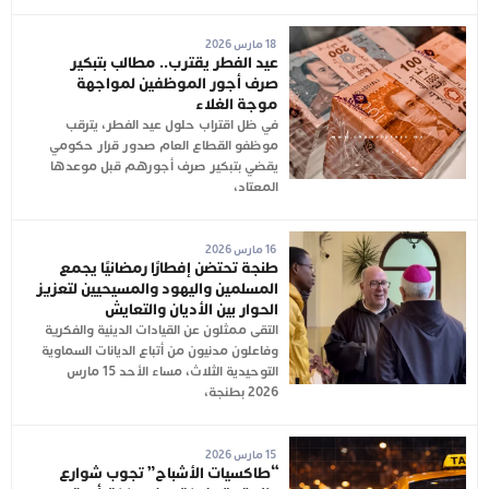
18 مارس 2026
عيد الفطر يقترب.. مطالب بتبكير
صرف أجور الموظفين لمواجهة
موجة الغلاء
في ظل اقتراب حلول عيد الفطر، يترقب
موظفو القطاع العام صدور قرار حكومي
يقضي بتبكير صرف أجورهم قبل موعدها
المعتاد،
16 مارس 2026
طنجة تحتضن إفطارًا رمضانيًا يجمع
المسلمين واليهود والمسيحيين لتعزيز
الحوار بين الأديان والتعايش
التقى ممثلون عن القيادات الدينية والفكرية
وفاعلون مدنيون من أتباع الديانات السماوية
التوحيدية الثلاث، مساء الأحد 15 مارس
2026 بطنجة،
15 مارس 2026
“طاكسيات الأشباح” تجوب شوارع