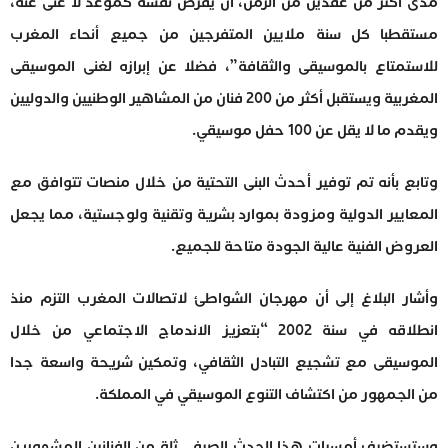
مدى أكثر من عقدين من الزمن، أن يفرض نفسه كموعد لا غنى عنه،
مستقطبا كل سنة ملايين المتفرجين من جميع أنحاء المغرب
للاستمتاع بالموسيقى والثقافة”، فضلا عن إبرازه لغنى الموسيقى
المغربية ويستقبل أكثر من 200 فنان من المشاهير الوطنيين والدوليين
ويقدم ما لا يقل عن 100 حفل موسيقي.
وتابع بأنه تم توفير أحدث البنى التحتية من خلال منصات تتوافق مع
المعايير الدولية ومزودة بموارد بشرية وتقنية ولوجستية، مما يجعل
العروض الفنية عالية الجودة متاحة للجميع.
وأشار البلاغ إلى أن مهرجان الشواطئ لاتصالات المغرب التزم منذ
انطلاقه في سنة 2002 “بتعزيز الاندماج الاجتماعي من خلال
الموسيقى مع تشجيع التبادل الثقافي، وتمكين شريحة واسعة جدا
من الجمهور من اكتشاف التنوع الموسيقي في المملكة.
وستستضيف أمسيات هذا الحدث الصيفي ثلة من الفنانين المشهورين