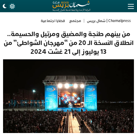
Chamalpress | شمال بريس
|
مجتمع
قضايا اجتماعية
من بينهم طنجة والمضيق ومرتيل والحسيمة..
انطلاق النسخة الـ 20 من “مهرجان الشواطئ” من
13 يوليوز إلى 21 غشت 2024