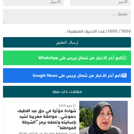
1000
/
1000
(عدد الأحرف المتبقية) .
تابع آخر الأخبار من شمال بريس على WhatsApp
تابع آخر الأخبار من شمال بريس على Google News
مقالات ذات صلة
21 مايو 2026
شهادة مؤثرة في حق عبد اللطيف
حموشي.. مواطنة مغربية تشيد
بإنسانيته وتصفه برمز “الشرطة
المواطنة”
عبرت مواطنة مغربية عن مشاعر امتنان