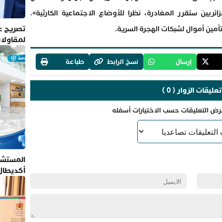
ائريين ستقرر المغادرة، نظرا للأوضاع الاجتماعية الكارثية».
تصريح عم
مين أموال لشبكات الهجرة السرية.
لمقاولا
إرسال
نسخ الرابط
طباعة
تعليقات الزوار ( 0 )
رض التعليقات حسب الاختيارات أسفله
المستشف
أكديطال
تلتزم بأ