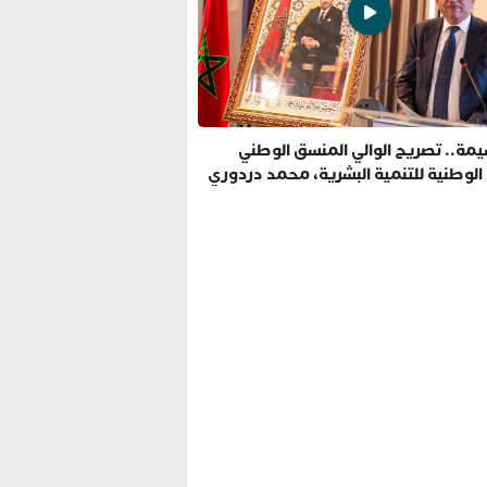
مة.. تصريح الوالي المنسق الوطني
 الوطنية للتنمية البشرية، محمد دردوري