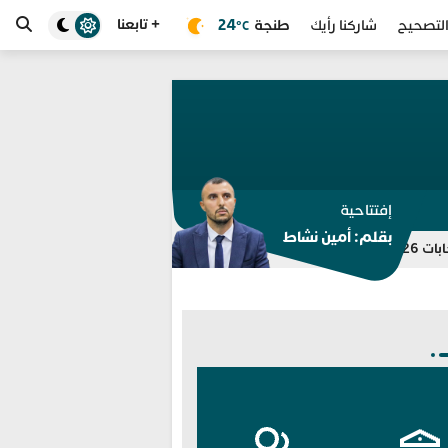
+ تابعنا
طنجة
24
لتصحيح
شاركنا رأيك
°C
إفتتاحية
بقلم: أمين نشاط
للمرة الثامنة.. مختبر الشرطة العلمية 