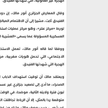
الهجرة غير القانونية، التي شهدتها الفنيدق.
وقال المعارض الجزائري أنور مالك، إن دور
الفنيدق ثابت، مشيرا إلى أن الاهتمام المبالغ
تورط «مركز عنتر»، وهو مركز عمليات استخ
العسكرية المسؤولة عما يسمى «العشرية السو
ووفقا لما قاله أنور مالك، تعمل الاستخب
الاجتماعي، التي تحمل هويات مغربية، م
الهجرة التي شهدتها الفنيدق.
ويعتقد مالك أن توقيت استهداف الذباب الإ
الصحراء، ما أدى إلى تصعيد جزائري غير ع
تبون فترة ولايته الثانية، موضحا، في الوق
متوقعة ردا بالمثل، إلا أن الرباط تجاهلت 
غير شعبي، حسب وصف مالك، ما زاد من غضب 