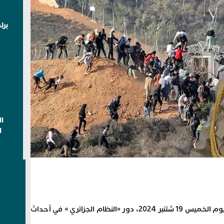
برل
ا
ا
فضح معارضون جزائريون، مطلعون مساء يوم الخميس 19 شتنبر 2024، دور «النظام الجزائري » في أحداث