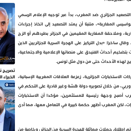
لتصعيد الجزائري ضد المغرب، بدأ عبر توجيه الإعلام الرسمي
يس المغاربة»، متنبئا أن يمتد التصعيد إلى اتخاذ إجراءات
بة، وملاحقة المغاربة المقيمين في الجزائر بطردهم أو الزج
 ساخرا: «بدل التركيز على الهجرة السرية للجزائريين الذين
ات بتضخيم أحداث الفنيدق على منصاتها الإعلامية والاجتماعية،
ويج لهذه الأحداث حتى من دول مثل تونس.
تصريح نا
الخبراء 
لاستخبارات الجزائرية، زعزعة العلاقات المغربية الإسبانية،
أوربي، من خلال تصويره دولة هشة وغير قادرة على التحكم في
رب أصبح وجهة رئيسية للمستثمرين، مؤكدا أن الاستخبارات
رات، لكن المغرب أظهر حكمة كبيرة في التعامل معها، مما أدى
و تم إطلاق حملات مماثلة للهجرة السرية من الجزائر، وخاصة من