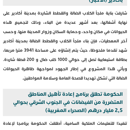
بأكادير (الأخبار)
شارفت بناية ملجأ الكلاب الضالة والقطط الشاردة بمدينة أكادير على
نهاية أشغالها، بعد أشهر عديدة من البناء، وذلك لتجميع هذه
الحيوانات في مكان واحد، وحماية السكان وزوار المدينة منها. وحسب
آخر المعطيات، فإن بناء ملجأ الكلاب والقطط الضالة بمدينة أكادير
شهد تقدما ملحوظا، حيث يتم إنشاؤه على مساحة 3941 مترا مربعا،
بطاقة استيعابية تصل إلى حوالي 1000 كلب ضال و 200 قطة شاردة.
ويأتي هذا المشروع في إطار الجهود لمواجهة ظاهرة الحيوانات
الضالة التي تشكل تهديدا للصحة العامة وسلامة المواطنين.
الحكومة تطلق برنامج إعادة تأهيل المناطق
المتضررة من الفيضانات في الجنوب الشرقي بحوالي
2,5 مليار درهم (الصحراء المغربية)
تنفيذا للتعليمات الملكية السامية، أطلقت الحكومة برنامجا لإعادة