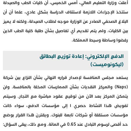
أعلنت وزارة التعليم العالي، أمس الخميس، أن كليات الطب والصيدلة
ستتخذ الإجراءات اللازمة لاستئناف الدراسة بشكل عادي، علما أن أن
البلاغ الصحفي الصادر عن الوزارة موجه لطلاب الصيدلة، ولكنه لا يميز
بين الكليات. ولم يتم تقديم أي تفاصيل بشأن طلبة كلية الطب الذين
رفضوا وساطة وسيط المملكة.
الدفع الإلكتروني: إعادة توزيع البطائق
(ليكونوميست)
يستعد مجلس المنافسة لإصدار قراره النهائي بشأن النزاع بين شركة
(Naps) والمركز النقديات بشأن الممارسات المخلة بالمنافسة. ولن
يتمكن المركز بعد الآن من توقيع عقود مباشرة مع التجار. وسيتم
تفويض هذا النشاط حصري ا إلى مؤسسات الدفع، سواء كانت
مؤسسات مستقلة أو شركات تابعة للبنوك. ويقترن هذا القرار بوضع
حد أقصى لرسوم التبادل عند 0.65 في المائة. ومع ذلك، يبقى السؤال: