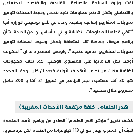
نفت وزارة السياحة والصناعة التقليدية والاقتصاد الاجتماعي
والتضامني بشكل قاطع معلومات تفيد بتدخل وسيط المملكة لتوفير
تمويلات لمشاريع إضافية بطنجة. وجاء في بلاغ توضيحي للوزارة أنها
“تنفي قطعيا المعلومات التضليلية والتي لا أساس لها من الصحة بشأن
برنامج فرصة، وخاصة تلك المتعلقة بتدخل وسيط المملكة لتوفير
تمويلات لمشاريع إضافية بطنجة”. وأوضح المصدر ذاته أن “الحكومة
أوفت بكل التزاماتها على المستوى الوطني. كما بذلت مجهودات
إضافية مكنت من تجاوز الأهداف الأولية. فبعد أن كان الهدف المحدد
هو 20 ألف مستفید، نجح البرنامج في تمويل 21 ألفا و 200 حامل
مشروع خلال نسختيه”.
هدر الطعام.. كلفة مرتفعة (الأحداث المغربية)
كشف تقرير “مؤشر هدر الطعام” الصادر عن برنامج الأمم المتحدة
للبيئة أن المغرب يهدر حوالي 113 كيلوغراما من الطعام لكل فرد سنويا،