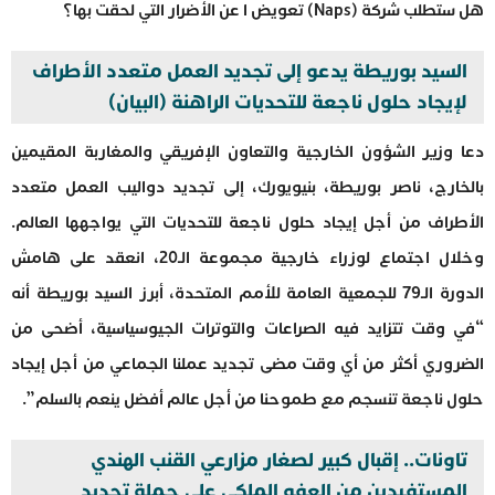
هل ستطلب شركة (Naps) تعويض ا عن الأضرار التي لحقت بها؟
السيد بوريطة يدعو إلى تجديد العمل متعدد الأطراف
لإيجاد حلول ناجعة للتحديات الراهنة (البيان)
دعا وزير الشؤون الخارجية والتعاون الإفريقي والمغاربة المقيمين
بالخارج، ناصر بوريطة، بنيويورك، إلى تجديد دواليب العمل متعدد
الأطراف من أجل إيجاد حلول ناجعة للتحديات التي يواجهها العالم.
وخلال اجتماع لوزراء خارجية مجموعة الـ20، انعقد على هامش
الدورة الـ79 للجمعية العامة للأمم المتحدة، أبرز السيد بوريطة أنه
“في وقت تتزايد فيه الصراعات والتوترات الجيوسياسية، أضحى من
الضروري أكثر من أي وقت مضى تجديد عملنا الجماعي من أجل إيجاد
حلول ناجعة تنسجم مع طموحنا من أجل عالم أفضل ينعم بالسلم”.
تاونات.. إقبال كبير لصغار مزارعي القنب الهندي
المستفيدين من العفو الملكي على حملة تجديد