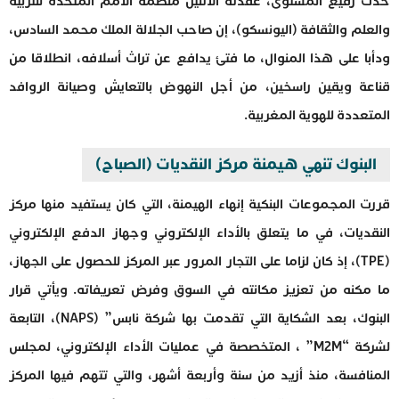
حدث رفيع المستوى، عقدته الاثنين منظمة الأمم المتحدة للتربية
والعلم والثقافة (اليونسكو)، إن صاحب الجلالة الملك محمد السادس،
ودأبا على هذا المنوال، ما فتئ يدافع عن تراث أسلافه، انطلاقا من
قناعة ويقين راسخين، من أجل النهوض بالتعايش وصيانة الروافد
المتعددة للهوية المغربية.
البنوك تنهي هيمنة مركز النقديات (الصباح)
قررت المجموعات البنكية إنهاء الهيمنة، التي كان يستفيد منها مركز
النقديات، في ما يتعلق بالأداء الإلكتروني وجهاز الدفع الإلكتروني
(TPE)، إذ كان لزاما على التجار المرور عبر المركز للحصول على الجهاز،
ما مكنه من تعزيز مكانته في السوق وفرض تعريفاته. ويأتي قرار
البنوك، بعد الشكاية التي تقدمت بها شركة نابس” (NAPS)، التابعة
لشركة “M2M” ، المتخصصة في عمليات الأداء الإلكتروني، لمجلس
المنافسة، منذ أزيد من سنة وأربعة أشهر، والتي تتهم فيها المركز