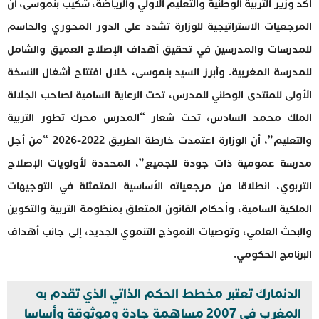
أكد وزير التربية الوطنية والتعليم الأولي والرياضة، شكيب بنموسى، أن
المرجعيات الاستراتيجية للوزارة تشدد على الدور المحوري والحاسم
للمدرسات والمدرسين في تحقيق أهداف الإصلاح العميق والشامل
للمدرسة المغربية. وأبرز السيد بنموسى، خلال افتتاح أشغال النسخة
الأولى للمنتدى الوطني للمدرس، تحت الرعاية السامية لصاحب الجلالة
الملك محمد السادس، تحت شعار “المدرس محرك تطور التربية
والتعليم”، أن الوزارة اعتمدت خارطة الطريق 2022-2026 “من أجل
مدرسة عمومية ذات جودة للجميع”، المحددة لأولويات الإصلاح
التربوي، انطلاقا من مرجعياته الأساسية المتمثلة في التوجيهات
الملكية السامية، وأحكام القانون المتعلق بمنظومة التربية والتكوين
والبحث العلمي، وتوصيات النموذج التنموي الجديد، إلى جانب أهداف
البرنامج الحكومي.
الدنمارك تعتبر مخطط الحكم الذاتي الذي تقدم به
المغرب في 2007 مساهمة جادة وموثوقة وأساسا