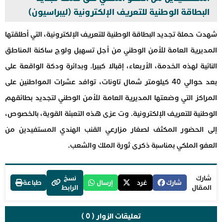
البطاقة الوطنية للتعريف الإلكترونية (ليبراسيون)
شهدت حملة تجديد البطاقة الوطنية للتعريف الإلكترونية، التي أطلقتها
المديرية العامة للأمن الوطني من أجل تسهيل ولوج ساكنة المناطق
النائية لهذه الخدمة، الأربعاء، إقبالا كبيرا. وبدائرة ودكة الواقعة على
بعد حوالي 40 كيلومتر شمال تاونات، توافد عشرات المواطنين على
المراكز التي وضعتها المديرية العامة للأمن الوطني لتجديد بطائقهم
الوطنية للتعريف الإلكترونية. وت عزى هذه التعبئة القوية، بالخصوص،
إلى الحضور المكثف لصغار مزارعي القنب الهندي المستفيدين من
العفو الملكي بمناسبة ذكرى ثورة الملك والشعب.
شارك
نسخ
شارك
غرد
إرسال
طباعة
المقال
الرابط
تعليقات الزوار ( 0 )