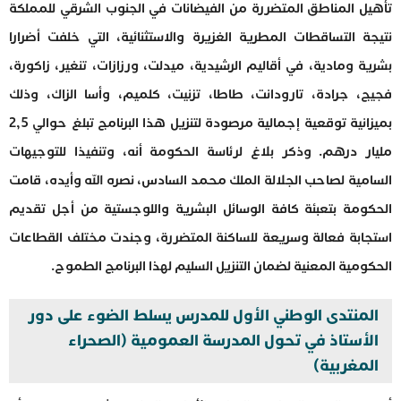
تأهيل المناطق المتضررة من الفيضانات في الجنوب الشرقي للمملكة
نتيجة التساقطات المطرية الغزيرة والاستثنائية، التي خلفت أضرارا
بشرية ومادية، في أقاليم الرشيدية، ميدلت، ورزازات، تنغير، زاكورة،
فجيج، جرادة، تارودانت، طاطا، تزنيت، كلميم، وأسا الزاك، وذلك
بميزانية توقعية إجمالية مرصودة لتنزيل هذا البرنامج تبلغ حوالي 2,5
مليار درهم. وذكر بلاغ لرئاسة الحكومة أنه، وتنفيذا للتوجيهات
السامية لصاحب الجلالة الملك محمد السادس، نصره الله وأيده، قامت
الحكومة بتعبئة كافة الوسائل البشرية واللوجستية من أجل تقديم
استجابة فعالة وسريعة للساكنة المتضررة، وجندت مختلف القطاعات
الحكومية المعنية لضمان التنزيل السليم لهذا البرنامج الطموح.
المنتدى الوطني الأول للمدرس يسلط الضوء على دور
الأستاذ في تحول المدرسة العمومية (الصحراء
المغربية)