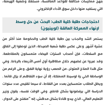
بنهج ممارسات مخالفة لقواعد المنافسة، مستغلا وضعية الهيمنة،
التي يستفيد منها داخل سوق الأداء الإلكتروني.
احتجاجات طلبة كلية الطب: البحث عن حل وسط
لإنهاء المعركة العالقة (لوبينيون)
يستمر الشد والجذب بين طلبة كلية الطب والحكومة منذ أكثر من
عشرة أشهر. وعلى عكس طلبة شعبة الصيدلة، الذين توصلوا إلى اتفاق
مع السلطات، فإن أصحاب السترات البيضاء متمسكون بالمقاطعة.
وقد عبروا عن غضبهم خلال مظاهرة أول أمس الأربعاء بالرباط. وفي
مثل هذا المناخ المتوتر، من الصعب رؤية نهاية النفق. وعلى الرغم من
الوساطة الخي رة لوسيط المملكة، إلا أن سوء التفاهم لا يزال قائما .
ويظل الطلاب متمسكين بعدد من النقاط، لا سيما تقليص عدد سنوات
الدراسة التي يرفضونها بشكل قاطع. وفي الوقت نفسه، يقول وزير
التعليم العالي، الذي يبدو هادئا بشكل مدهش، إنه “منفتح على الحوار،