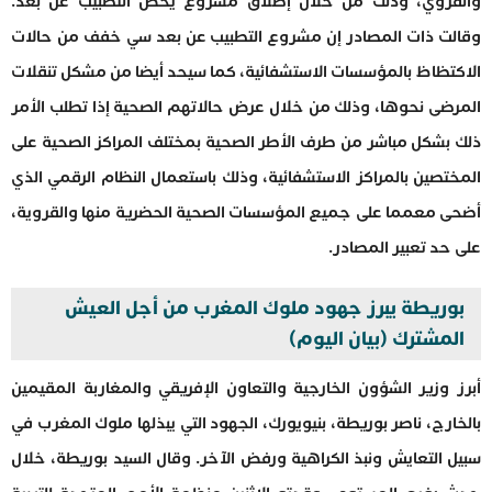
والقروي، وذلك من خلال إطلاق مشروع يخص التطبيب عن بعد.
وقالت ذات المصادر إن مشروع التطبيب عن بعد سي خفف من حالات
الاكتظاظ بالمؤسسات الاستشفائية، كما سيحد أيضا من مشكل تنقلات
المرضى نحوها، وذلك من خلال عرض حالاتهم الصحية إذا تطلب الأمر
ذلك بشكل مباشر من طرف الأطر الصحية بمختلف المراكز الصحية على
المختصين بالمراكز الاستشفائية، وذلك باستعمال النظام الرقمي الذي
أضحى معمما على جميع المؤسسات الصحية الحضرية منها والقروية،
على حد تعبير المصادر.
بوريطة يبرز جهود ملوك المغرب من أجل العيش
المشترك (بيان اليوم)
أبرز وزير الشؤون الخارجية والتعاون الإفريقي والمغاربة المقيمين
بالخارج، ناصر بوريطة، بنيويورك، الجهود التي يبذلها ملوك المغرب في
سبيل التعايش ونبذ الكراهية ورفض الآخر. وقال السيد بوريطة، خلال