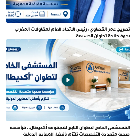
تصريح عمر القضاوي، رئيس الاتحاد العام لمقاولات المغرب
بجهة طنجة تطوان الحسيمة.
المستشفى الخاص لتطوان التابع لمجموعة أكديطال.. مؤسسة
صحية متعددة التخصصات تلتزم بأفضل المعايير الدولية