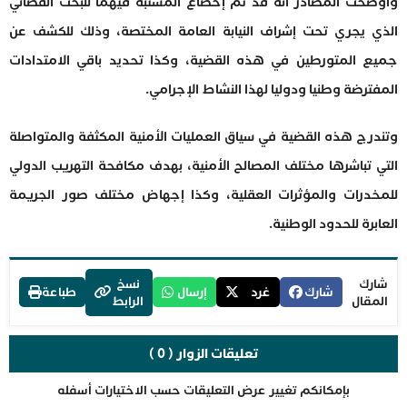
وأوضحت المصادر أنه قد تم إخضاع المشتبه فيهما للبحث القضائي
الذي يجري تحت إشراف النيابة العامة المختصة، وذلك للكشف عن
جميع المتورطين في هذه القضية، وكذا تحديد باقي الامتدادات
المفترضة وطنيا ودوليا لهذا النشاط الإجرامي.
وتندرج هذه القضية في سياق العمليات الأمنية المكثفة والمتواصلة
التي تباشرها مختلف المصالح الأمنية، بهدف مكافحة التهريب الدولي
للمخدرات والمؤثرات العقلية، وكذا إجهاض مختلف صور الجريمة
العابرة للحدود الوطنية.
شارك
نسخ
شارك
غرد
إرسال
طباعة
المقال
الرابط
تعليقات الزوار ( 0 )
بإمكانكم تغيير عرض التعليقات حسب الاختيارات أسفله