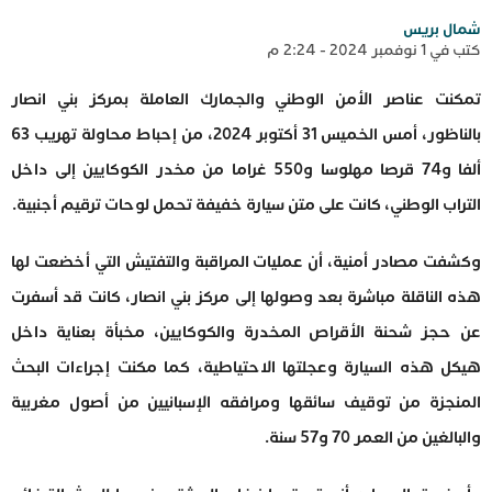
شمال بريس
كتب في 1 نوفمبر 2024 - 2:24 م
تمكنت عناصر الأمن الوطني والجمارك العاملة بمركز بني انصار
بالناظور، أمس الخميس 31 أكتوبر 2024، من إحباط محاولة تهريب 63
ألفا و74 قرصا مهلوسا و550 غراما من مخدر الكوكايين إلى داخل
التراب الوطني، كانت على متن سيارة خفيفة تحمل لوحات ترقيم أجنبية.
وكشفت مصادر أمنية، أن عمليات المراقبة والتفتيش التي أخضعت لها
هذه الناقلة مباشرة بعد وصولها إلى مركز بني انصار، كانت قد أسفرت
عن حجز شحنة الأقراص المخدرة والكوكايين، مخبأة بعناية داخل
هيكل هذه السيارة وعجلتها الاحتياطية، كما مكنت إجراءات البحث
المنجزة من توقيف سائقها ومرافقه الإسبانيين من أصول مغربية
والبالغين من العمر 70 و57 سنة.