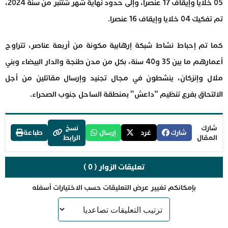
05 خلايا وإيقاف 17 عنصرا، وإلى حدود نهاية شهر شتنبر من سنة 2024،
تم تفكيك 04 خلايا وإيقاف 16 عنصرا.
كما تم إحباط نشاط شبكة إرهابية مكونة من أربعة عناصر، تتراوح
أعمارهم ما بين 35 و40 سنة، بكل من مدن طنجة والدار البيضاء وبني
ملال وإنزكان، ينشطون في مجال تجنيد وإرسال مقاتلين من أجل
الالتحاق بفرع تنظيم “داعش” بمنطقة الساحل جنوب الصحراء.
شارك
نسخ
شارك
غرد
إرسال
طباعة
المقال
الرابط
تعليقات الزوار ( 0 )
بإمكانكم تغيير عرض التعليقات حسب الاختيارات أسفله