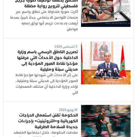
التحقق يكشف توظيف صورة جريح
فلسطيني لترويج رواية مضللة
أثارت صورة متداولة على نطاق واسع عبر
منصات التواصل الاجتماعي جدلاً كبيراً، بعدما
أُرفقت بادعاءات تزعم أنها توثق إصابة
مواطن
3 أغسطس 2026
تصريح الناطق الرسمي باسم وزارة
الداخلية حول الأحداث التي عرفتها
مؤخرا نقاط العبور المؤدية إلى
مدينتي سبتة ومليلية
على إثر الأحداث التي شهدتها مؤخرا نقاط
العبور المؤدية إلى مدينتي سبتة ومليلية،
تؤكد وزارة الداخلية أن مختلف المعطيات
التي
10 يوليو 2026
الحكومة تقنن استعمال الدراجات
الكهربائية و«التروتينيت» بإجراءات
جديدة للسلامة الطرقية
صادقت الحكومة، خلال اجتماعها المنعقد