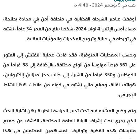
كتب في 5 نوفمبر 2024 - 4:40 م
أوقفت عناصر الشرطة القضائية في منطقة أمن بني مكادة بطنجة،
مساء أمس الإثنين 4 نونبر 2024، شخصا يبلغ من العمر 34 عاماً، يُشتبه
في تورطه في حيازة وترويج المخدرات والمؤثرات العقلية.
وحسب المعطيات المتوفرة، فقد قادت عملية التفتيش إلى العثور
على 561 قرصاً مهلوساً من أنواع مختلفة، بالإضافة إلى 88 غراماً من
الكوكايين و350 غراماً من الشيرا، إلى جانب حجز ميزانين إلكترونيين،
هواتف نقالة، ومبلغ مالي يُشتبه في كونه من عائدات هذا النشاط
الإجرامي.
وتم وضع المشتبه فيه تحت تدبير الحراسة النظرية رهن اشارة البحث
الذي يجري تحت إشراف النيابة العامة المختصة، للكشف عن جميع
ملابسات هذه القضية وتوقيف المساهمين المحتملين في هذا