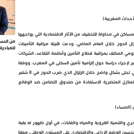
أحداث المغربية)
مساكن في محاولة للتخفيف من الآثار الاقتصادية التي يواجهها
من الحسي
ال الحوز خلال العام الماضي. ودعت هيئة مراقبة التأمينات
للمبادرة
حكومي المكلف بمراقبة قطاع التأمين وأنظمة التقاعد، الشركات
شارية، إلى تقديم عروضها قبل 20 نونبر لإجراء دراسة حول إلزامية تأمين السكنى في المغرب. ووفقا
للهيئة، فإن ضعف اللجوء إلى التأمين السكني تجلى بشكل واضح خلال الزلزال الذي ضرب الحوز في 8 شتنبر
ك المنازل المتضررة الاستفادة من صندوق التضامن ضد الوقائع
م (المساء)
حري والتنمية القروية والمياه والغابات، في أول ظهور له بقبة
تحسين الوضع الزراعي والاقتصادي على المستوى الوطني، معلنا