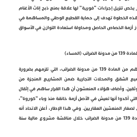
 يخص تنزيل إجراءات “فورية” لها علاقة بمنع ذبح إناث الأغنام
ر أن هذه الخطوة تهدف إلى حماية القطيع الوطني والمساهمة في
ز أزمة الخصاص الحاصل ومحاولة استعادة التوازن في الأسواق
 (المساء)
أعرب صغار المنعشين العقاريين عن تذمرهم من المادة 139 من مدونة الضرائب، التي تلزمهم بضرورة
يع الشقق والمحلات التجارية ضمن المشاريع المنجزة من
وثقين. وأضاف هؤلاء المنعشون أن هذا القرار ساهم في إثقال
تي أكدوا أنها تعيش في الأصل أزمة خانقة منذ وباء “كورونا”،
لصغار المنعشين العقاريين. وفي هذا الإطار، أعلن الاتحاد أنه
سيراسل الفرق البرلمانية بهدف تعديل المادة 139 من مدونة الضرائب خلال مناقشة مشروع مالية سنة