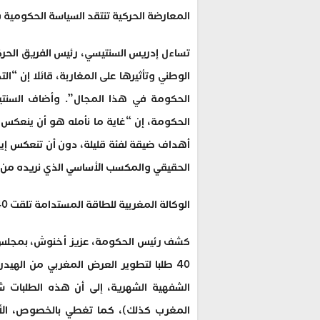
المعارضة الحركية تنتقد السياسة الحكومية ف
تساءل إدريس السنتيسي، رئيس الفريق الحركي
الوطني وتأثيرها على المغاربة، قائلا إن “
الحكومة في هذا المجال”. وأضاف السنتي
الحكومة، إن “غاية ما نأمله هو أن ينعكس ت
أهداف ضيقة لفئة قليلة، دون أن تنعكس إيج
الحقيقي والمكسب الأساسي الذي نريده من ال
الوكالة المغربية للطاقة المستدامة تلقت 40 طلبا عالميا بخصوص الهيدروجين الأخضر (العلم)
كشف رئيس الحكومة، عزيز أخنوش، بمجلس الن
40 طلبا لتطوير العرض المغربي من الهي
الشفهية الشهرية، إلى أن هذه الطلبات شمل
المغرب كذلك)، كما تغطي بالخصوص، الأقا