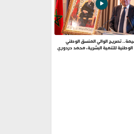
مة.. تصريح الوالي المنسق الوطني
 الوطنية للتنمية البشرية، محمد دردوري