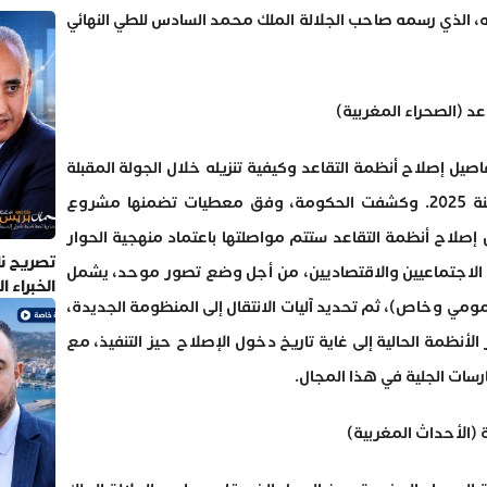
ه، الذي رسمه صاحب الجلالة الملك محمد السادس للطي النهائي
د (الصحراء المغربية)
يل إصلاح أنظمة التقاعد وكيفية تنزيله خلال الجولة المقبلة
للحوار الاجتماعي المزمع عقدها بداية سنة 2025. وكشفت الحكومة، وفق معطيات تضمنها مشروع
2، أن دراسة تفاصيل إصلاح أنظمة التقاعد ستتم مواصلتها باعتماد منهجية الحوار
تصريح نا
 الاجتماعيين والاقتصاديين، من أجل وضع تصور موحد، يشمل
الخبراء 
مي وخاص)، ثم تحديد آليات الانتقال إلى المنظومة الجديدة،
أنظمة الحالية إلى غاية تاريخ دخول الإصلاح حيز التنفيذ، مع
سات الجلية في هذا المجال.
 (الأحداث المغربية)