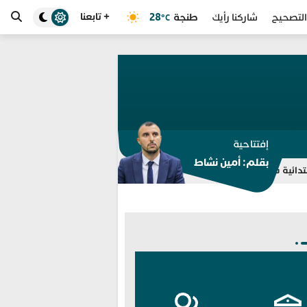
+ تابعنا
طنجة
28
التصحيح
شاركنا رأيك
°C
إفتتاحية
بقلم: أمين نشاط
تسريبات “الدفع مقابل الحذف” تلاحق هشام جيراندو وتكشف خيوط ش