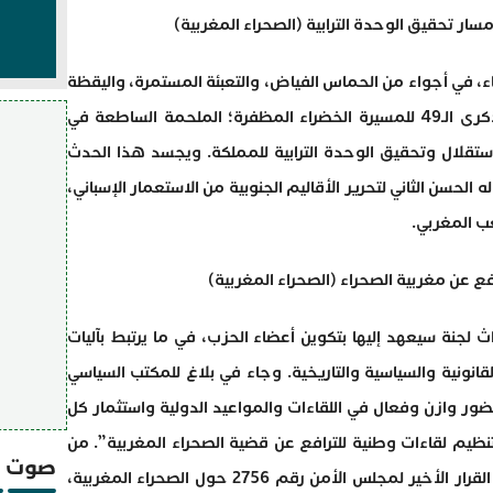
ار تحقيق الوحدة الترابية (الصحراء المغربية)
ء، في أجواء من الحماس الفياض، والتعبئة المستمرة، واليقظة
الموصولة حول قضية الوحدة الترابية، بالذكرى الـ49 للمسيرة الخضراء المظفرة؛ الملحمة الساطعة في
تقلال وتحقيق الوحدة الترابية للمملكة. ويجسد هذا الحدث
 الحسن الثاني لتحرير الأقاليم الجنوبية من الاستعمار الإسباني،
ب المغربي.
فع عن مغربية الصحراء (الصحراء المغربية)
 لجنة سيعهد إليها بتكوين أعضاء الحزب، في ما يرتبط بآليات
لقانونية والسياسية والتاريخية. وجاء في بلاغ للمكتب السياسي
ور وازن وفعال في اللقاءات والمواعيد الدولية واستثمار كل
وتنظيم لقاءات وطنية للترافع عن قضية الصحراء المغربية”. من
صوت و
جانب آخر، عبر الحزب عن ارتياحه لمضمون القرار الأخير لمجلس الأمن رقم 2756 حول الصحراء المغربية،