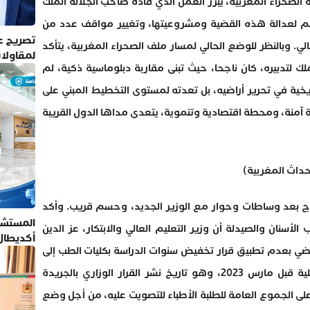
 الصحراء المغربية، يبرز العمل الذي قاده صاحب الجلالة الملك
م لعدالة هذه القضية ومشروعيتها، وتغيير مواقف عدد من
تصريح عم
ي. وبالنظر للوضع الحالي لمسار ملف الصحراء المغربية، يتأكد
لمقاولا
ك لتدبيره، كان ناجحا، حيث تبنى مقاربة دبلوماسية ذكية، لم
خية في تحرير أراضيه، بل تعدته لمستوى التخطيط المبني على
 آمنة، ومحطة اقتصادية وتنموية، يتعدى مداها الدول القريبة
حداث المغربية)
اج بعد وساطات وحوار مع الوزير الجديد، وحسم قريب. وأكد
المستشف
أسنان والصيدلة أن وزير التعليم العالي والابتكار، عز الدين
أكديطال
قضي بعدم تطبيق قرار تخفيض سنوات الدراسة بكليات الطب إلى
تلتزم بأ
ست سنوات على الأفواج التي التحقت بالكلية قبل مارس 2023، وهو تاريخ نشر القرار الوزاري بالجريدة
ى الجموع العامة للطلبة الأطباء للتصويت عليه، من أجل وضع