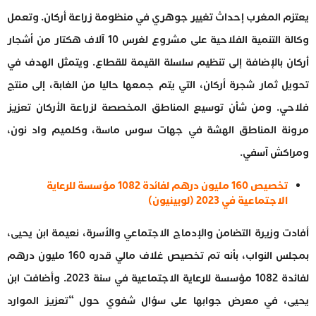
يعتزم المغرب إحداث تغيير جوهري في منظومة زراعة أركان. وتعمل
وكالة التنمية الفلاحية على مشروع لغرس 10 آلاف هكتار من أشجار
أركان بالإضافة إلى تنظيم سلسلة القيمة للقطاع. ويتمثل الهدف في
تحويل ثمار شجرة أركان، التي يتم جمعها حاليا من الغابة، إلى منتج
فلاحي. ومن شأن توسيع المناطق المخصصة لزراعة الأركان تعزيز
مرونة المناطق الهشة في جهات سوس ماسة، وكلميم واد نون،
ومراكش آسفي.
تخصيص 160 مليون درهم لفائدة 1082 مؤسسة للرعاية
الاجتماعية في 2023 (لوبينيون)
أفادت وزيرة التضامن والإدماج الاجتماعي والأسرة، نعيمة ابن يحيى،
بمجلس النواب، بأنه تم تخصيص غلاف مالي قدره 160 مليون درهم
لفائدة 1082 مؤسسة للرعاية الاجتماعية في سنة 2023. وأضافت ابن
يحيى، في معرض جوابها على سؤال شفوي حول “تعزيز الموارد