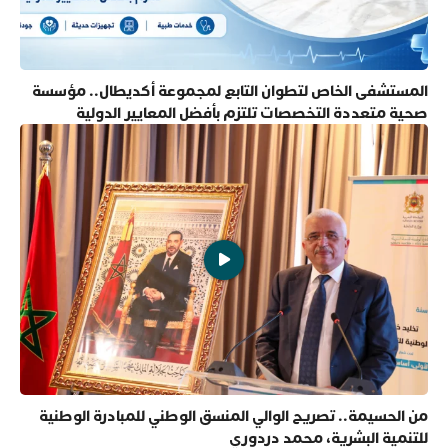
المستشفى الخاص لتطوان التابع لمجموعة أكديطال.. مؤسسة
صحية متعددة التخصصات تلتزم بأفضل المعايير الدولية
من الحسيمة.. تصريح الوالي المنسق الوطني للمبادرة الوطنية
للتنمية البشرية، محمد دردوري