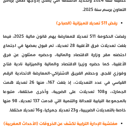
حصيلة سنة 2024 وتحديد الأنشطة التي يمكن إدراجها ضمن برنامج
التعاون برسم سنة 2025.
رفض 511 تعديلا للميزانية (الصباح)
رفضت الحكومة 511 تعديلا للمعارضة يهم قانون مالية 2025، فيما
بلغت تعديلات فرق الأغلبية 28 تعديلا، تم قبول بعضها في اجتماع
احتضنه مقر وزارة الاقتصاد والمالية، وحضره ممثلون عن فرق
الأغلبية، كما حضره وزيرا الاقتصاد والمالية والميزانية نادية فتاح
وفوزي لقجع. وحطم الفريق الاشتراكي-المعارضة الاتحادية الرقم
القياسي في عدد التعديلات، إذ بلغت 167، منها 26 تعديلا همت
الجمارك، و108 تعديلات على الضريبة، وأخرى مختلفة، متبوعا
بالمجموعة النيابية للعدالة والتنمية التي قدمت 137 تعديلا، 98 منها
خاصة بالتعديلات الضريبية، و23 تعديلا جمركيا، و16 تعديلا مختلفا.
مفتشية الإدارة الترابية تكشف عن الخروقات (الأحداث المغربية)