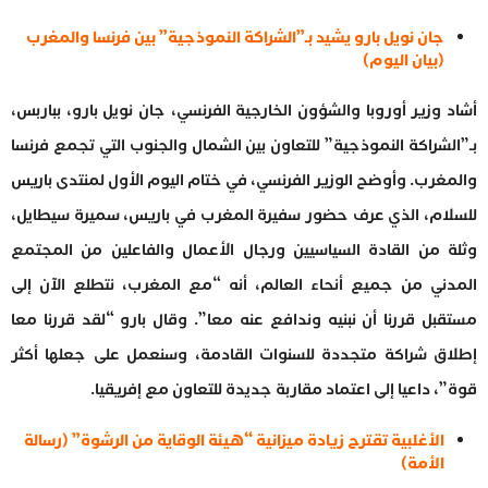
جان نويل بارو يشيد بـ”الشراكة النموذجية” بين فرنسا والمغرب
(بيان اليوم)
أشاد وزير أوروبا والشؤون الخارجية الفرنسي، جان نويل بارو، بباربس،
بـ”الشراكة النموذجية” للتعاون بين الشمال والجنوب التي تجمع فرنسا
والمغرب. وأوضح الوزير الفرنسي، في ختام اليوم الأول لمنتدى باريس
للسلام، الذي عرف حضور سفيرة المغرب في باريس، سميرة سيطايل،
وثلة من القادة السياسيين ورجال الأعمال والفاعلين من المجتمع
المدني من جميع أنحاء العالم، أنه “مع المغرب، نتطلع الآن إلى
مستقبل قررنا أن نبنيه وندافع عنه معا”. وقال بارو “لقد قررنا معا
إطلاق شراكة متجددة للسنوات القادمة، وسنعمل على جعلها أكثر
قوة”، داعيا إلى اعتماد مقاربة جديدة للتعاون مع إفريقيا.
الأغلبية تقترح زيادة ميزانية “هيئة الوقاية من الرشوة” (رسالة
الأمة)