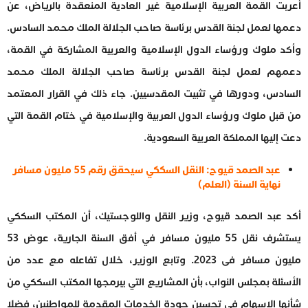
أعربت القمة العربية الإسلامية غير العادية المنعقدة بالرياض، عن
دعمها لعمل لجنة القدس برئاسة صاحب الجلالة الملك محمد السادس.
وأكد ملوك ورؤساء الدول الإسلامية والعربية المشاركة في القمة،
دعمهم لعمل لجنة القدس برئاسة صاحب الجلالة الملك محمد
السادس، ودورها في تثبيت المقدسيين. جاء ذلك في القرار المعتمد
من قبل ملوك ورؤساء الدول العربية والإسلامية في ختام القمة التي
دعت إليها المملكة العربية السعودية.
عبد الصمد قيوح: النقل السككي سيحقق رقم 55 مليون مسافر
نهاية السنة (العلم)
أكد عبد الصمد قيوح، وزير النقل واللوجستيك، أن المكتب السككي
يستشرف نقل 55 مليون مسافر في أفق السنة الجارية، عوض 53
مليون مسافر فى 2023. وتابع الوزير، خلال تفاعله مع عدد من
الأسئلة بمجلس النواب، بأن المشاريع التي يبرمجها المكتب السككي من
شأنها الإسهام في تحسين جودة الخدمات المقدمة للمواطنين، فضلا