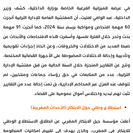
في عرضه للميزانية الفرعية الخاصة بوزارة الداخلية، كشف وزير
الداخلية، عبد الوافي لفتيت، أن المفتشية العامة للإدارة الترابية أنجزت
60 مهمة افتحاص ومواكبة برسم سنة 2024، كما أنجزت 91 مهمة
بحث وتحر خلال الفترة نفسها. وأسفرت هذه الافتحاصات والأبحاث عن
ضبط العديد من الاختلالات والخروقات، وعن اتخاذ إجراءات تقويمية
وتأديبية وإحالة الاختلالات المضبوطة على الأجهزة القضائية المختصة.
ونتج عن التقارير المنجزة خلال السنة الحالية من قبل مفتشية الإدارة
الترابية، عدد من المتابعات في حق رؤساء جماعات ومنتخبين، لم
تتوقف عند العزل عبر المحاكم الإدارية، بل تمت إحالة عدد من التقارير
تثبت تهم تبديد واختلاس أموال عمومية على القضاء.
استطلاع وطني حول الابتكار (الأحداث المغربية)
أعلنت مؤسسة جيل الابتكار المغربي عن انطلاق الاستطلاع الوطني
للابتكار فى المغرب، والذي يهدف إلى تقييم إمكانيات المنظومة