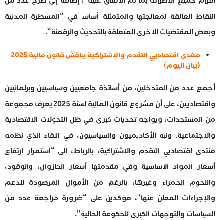
التزام جميع الأطراف بما تم الاتفاق عليه”، إضافة إلى طرح عدد من
النقاط العالقة لمعالجتها والمتمثلة أساسا في “المسطرة المدنية
وبعض المقتضيات الأخرى المتعلقة بالتحديث والرقمنة”.
منتدى اقتصاديي التقدم والاشتراكية يناقش قانون مالية 2025
(بيان اليوم)
أجمع عدد من المتدخلين، من أساتذة جامعيين وسياسيين وبرلمانيين
واقتصاديين، على أن مشروع قانون المالية لسنة 2025 يعرف مجموعة
من المستجدات، ويواجه تحديات كبرى في ظل التحولات الاقتصادية
والاجتماعية. ونبه الأكاديميون والسياسيون، في اللقاء الذي نظمه
منتدى اقتصاديي التقدم والاشتراكية، بالرباط، إلى “استمرار ارتفاع
أسعار المواد الأساسية وفي مقدمتها أسعار الكازوال، والوقود،
واللحوم الحمراء وغيرها، بالرغم من الأموال المرصودة للدعم
والإجراءات المعلن عنها”، مؤكدين على “ضرورة مراجعة عدد من
السياسات والتوجهات الكبرى للحكومة الحالية”.