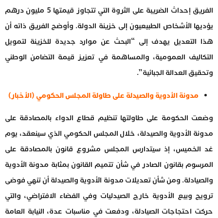
الفريق إحداث الضريبة على الثروة التي تتجاوز قيمتها 5 مليون درهم
يؤديها الأشخاص الطبيعيون إلى خزينة الدولة. وأوضح الفريق ذاته أن
هذا التعديل يهدف إلى “البحث عن موارد جديدة للخزينة لتمويل
التكاليف العمومية، والمساهمة في تعزيز قيمة التضامن الوطني
وتحقيق العدالة الجبائية”.
مدونة الأدوية والصيدلة على طاولة المجلس الحكومي (الأخبار)
وضعت الحكومة على طاولتها تنظيم قطاع الدواء بالمصادقة على
مدونة الأدوية والصيدلة، خلال المجلس الحكومي الذي سينعقد، يوم
غد الخميس، إذ سيتدارس المجلس مشروع قانون بالمصادقة على
المرسوم بقانون الصادر في شأن تتميم القانون بمثابة مدونة الأدوية
والصيادلة. ومن شأن تعديلات مدونة الأدوية والصيدلة أن تنهي فوضى
ترويج وبيع الأدوية خارج الصيدليات وفي الفضاء الافتراضي، والتي
حركت احتجاجات الصيادلة، ودفعت في مناسبات عدة، النيابة العامة