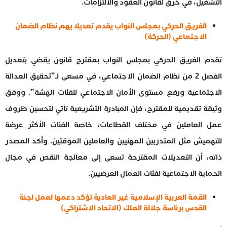
التشغيل، في خرق لقانون العقود والالتزامات.
الفريق الحركي بمجلس النواب يقدم تعديلا يهم نظام الضمان
الاجتماعي (الحركة)
تقدم الفريق الحركي بمجلس النواب بمقترح قانون يقضي بتعديل
الفصل 2 من نظام الضمان الاجتماعي، في مسعى لـ”تحقيق العدالة
الاجتماعية ورفع مستوى الأمان الاجتماعي للفئات الهشة”. ووفق
وثيقة تقديمية للمقترح، فإن المبادرة التشريعية تأتي لتحسين ظروف
عمل العاملين في مختلف القطاعات، خاصة الفئات الأكثر عرضة
للتهميش مثل المتدربين المهنيين والعاملين المؤقتين. وأكد المصدر
ذاته، أن التعديلات المقترحة تسعى إلى معالجة النقص في مجال
الحماية الاجتماعية لفئات العمال العرضيين.
القمة العربية الإسلامية غير العادية تؤكد دعمها لعمل لجنة
القدس برئاسة جلالة الملك (الاتحاد الاشتراكي)