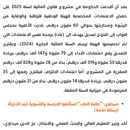
بعد أن أقدمت الحكومة في مشروع قانون المالية لسنة 2025 على
خفض الاعتمادات المخصصة للهيئة الوطنية للنزاهة والوقاية من
الرشوة ومحاربتها بحوالي 60 مليون درهم، بادرت الأغلبية بمجلس
النواب إلى اقتراح تعديل يهدف إلى إعادة برمجة نفس الاعتمادات التي
تم تخصيصها للهيئة برسم السنة المالية الجارية (2024). ويقترح
التعديل رفع اعتمادات الأداء إلى 79 مليونا و147 ألف درهم، بزيادة
قدرها 50 مليونا و319 ألف درهم، بدلا من 28 مليونا و828 ألف درهم
المقررة في المشروع. أما اعتمادات الالتزام، فيقترح رفعها إلى 35
مليون درهم، بزيادة قدرها 14 مليون درهم، بدلا من 21 مليون درهم
المرصودة في ميزانية السنة المقبلة.
ميداوي: “طلبة الطب” استأنفوا الدراسة والتسوية قيد الأجرأة
(رسالة الأمة)
أكد وزير التعليم العالي والبحث العلمي والابتكار، عز الدين ميداوي،