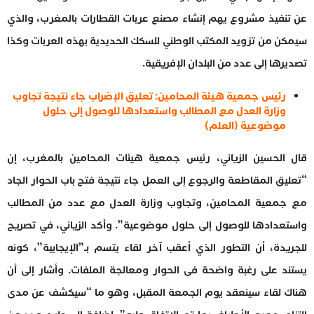
عن تنفيذ مشروع يهم إنشاء مصنع عربات القطارات بالمغرب، والذي
سيمكن من تزويد المكتب الوطني للسكك الحديدية بهذه العربات وكذا
تصديرها إلى عدد من البلدان الإفريقية.
رئيس جمعية هيئة المحامين: تعليق الإضراب جاء نتيجة تجاوب
وزارة العدل مع المطالب واستعدادها للوصول إلى حلول
موضوعية (العلم)
قال الحسين الزياني، رئيس جمعية هيئات المحامين بالمغرب، إن
“تعليق المقاطعة والرجوع إلى العمل جاء نتيجة فتح باب الحوار الجاد
مع جمعية المحامين، وتجاوب وزارة العدل مع عدد من المطالب
واستعدادها للوصول إلى حلول موضوعية”. وأكد الزياني، في تصريح
للجريدة، أن التطور الذي أعقب آخر لقاء يتسم بـ”الإيجابية”، كونه
يستند على رغبة واضحة فى الحوار ومعالجة الملفات. وأشار إلى أن
هناك لقاء سينعقد يوم الجمعة المقبل، وهو ما “سيكشف عن مدى