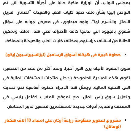
بمجلس النواب، أن الوزارة منكبة حاليا على أجرأة التسوية التي تم
التوصل إليها بشأن ملف طلبة كليات الطب والصيدلة “لضمان التنزيل
الأمثل والأسرع لها”. ونوه ميداوي، في معرض جوابه على سؤال
شفوي بالجهود التي بذلتها كافة الأطراف لطي هذا الملف وتمكين
الطلبة من استئناف دراستهم بمختلف كليات الطب والصيدلة بالمملكة.
خطوة كبيرة في هيكلة أسواق الرساميل (ليزانسبيراسيون إيكو)
سوق العقود الآجلة يرى النور أخيرا. وبعد أكثر من عقد من التحضير،
تقوم هذه المبادرة الطموحة بإدخال منتجات المشتقات المالية في
البنى التحتية المالية. ويمثل هذا الإجراء خطوة أساسية نحو تحديث
وتعزيز سوق رأس المال، مع تموقع المغرب كفاعل رئيسي في
المنطقة وتقديم أدوات جديدة للمستثمرين لتحسين تدبير المخاطر.
مشروع لتطوير منظومة زراعة أركان على امتداد 10 آلاف هكتار
(لوماتان)