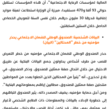
المالية لمؤسسات الرعاية الاجتماعية”، أن هذه المؤسسات تستقبل
حوالي 93 ألفا و470 مستفيدا، مبرزة أن الوزارة استطاعت تعبئة موارد
إضافية قدرها 30 مليون درهم خلال نفس السنة لتعويض الخصاص
الحاصل خلال السنتين السابقتين.
البيانات الشخصية: الصندوق الوطني للضمان الاجتماعي يحذر
مؤمنيه من خطر “المحتالين” (البيان)
حذر الصندوق الوطني للضمان الاجتماعي مؤمنيه من خطر التعرض
للنصب من طرف أشخاص يحاولون جمع البيانات البنكية عن طريق
الاحتيال من خلال انتحال صفة ممثلين للصندوق. وذكر الصندوق، في
بلاغ تحذيري، أنه “يتبرأ من المحتالين الذين اتصلوا بعدد من المواطنين
منتحلين صفة ممثلين للصندوق، مطالبين إياهم بمعلوماتهم البنكية”.
ومن أجل حماية مؤمنيه، يضيف المصدر ذاته، يثير الصندوق انتباههم
إلى خطورة الإدلاء بالبيانات والمعلومات ذات الطابع الشخصي لأغيار
غير موثوق بهم، والتي قد تكون أداة للنصب والاحتيال، واستعمال