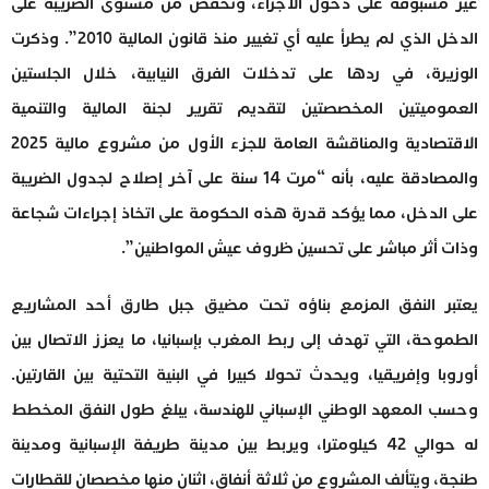
غير مسبوقة على دخول الأجراء، وتخفض من مستوى الضريبة على
الدخل الذي لم يطرأ عليه أي تغيير منذ قانون المالية 2010”. وذكرت
الوزيرة، في ردها على تدخلات الفرق النيابية، خلال الجلستين
العموميتين المخصصتين لتقديم تقرير لجنة المالية والتنمية
الاقتصادية والمناقشة العامة للجزء الأول من مشروع مالية 2025
والمصادقة عليه، بأنه “مرت 14 سنة على آخر إصلاح لجدول الضريبة
على الدخل، مما يؤكد قدرة هذه الحكومة على اتخاذ إجراءات شجاعة
وذات أثر مباشر على تحسين ظروف عيش المواطنين”.
يعتبر النفق المزمع بناؤه تحت مضيق جبل طارق أحد المشاريع
الطموحة، التي تهدف إلى ربط المغرب بإسبانيا، ما يعزز الاتصال بين
أوروبا وإفريقيا، ويحدث تحولا كبيرا في البنية التحتية بين القارتين.
وحسب المعهد الوطني الإسباني للهندسة، يبلغ طول النفق المخطط
له حوالي 42 كيلومترا، ويربط بين مدينة طريفة الإسبانية ومدينة
طنجة، ويتألف المشروع من ثلاثة أنفاق، اثنان منها مخصصان للقطارات