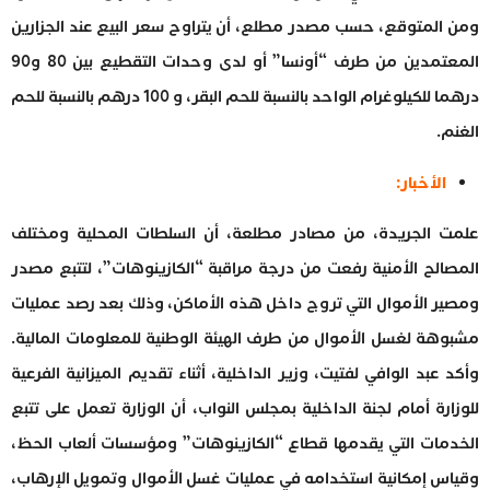
ومن المتوقع، حسب مصدر مطلع، أن يتراوح سعر البيع عند الجزارين
المعتمدين من طرف “أونسا” أو لدى وحدات التقطيع بين 80 و90
درهما للكيلوغرام الواحد بالنسبة للحم البقر، و 100 درهم بالنسبة للحم
الغنم.
الأخبار:
علمت الجريدة، من مصادر مطلعة، أن السلطات المحلية ومختلف
المصالح الأمنية رفعت من درجة مراقبة “الكازينوهات”، لتتبع مصدر
ومصير الأموال التي تروج داخل هذه الأماكن، وذلك بعد رصد عمليات
مشبوهة لغسل الأموال من طرف الهيئة الوطنية للمعلومات المالية.
وأكد عبد الوافي لفتيت، وزير الداخلية، أثناء تقديم الميزانية الفرعية
للوزارة أمام لجنة الداخلية بمجلس النواب، أن الوزارة تعمل على تتبع
الخدمات التي يقدمها قطاع “الكازينوهات” ومؤسسات ألعاب الحظ،
وقياس إمكانية استخدامه في عمليات غسل الأموال وتمويل الإرهاب،