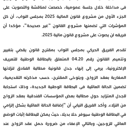
فى مداخلة خلال جلسة عمومية، خصصت لمناقشة والتصويت على
الجزء الأول من مشروع قانون المالية 2025 بمجلس النواب، أن كل
المؤشرات التي تضمنها مشروع القانون “غير صحيحة”، مؤكدا أن
فريقه لن يصوت على مشروع قانون مالية 2025.
تقدم الفريق الحركي بمجلس النواب بمقترح قانون يقضي بتغيير
وتتميم القانون رقم 04.20 المتعلق بالبطاقة الوطنية للتعريف
الإلكترونية، يرمي إلى إنهاء جدل قانونية مطالبة الفنادق لنزلائها
المغاربة بعقد الزواج. ويتوخى المقترح، حسب مذكرته التقديمية،
تضمين الحالة العائلية فى البطاقة الوطنية الجديدة، وذلك استجابة
للجدل المتزايد حول مطالبة بعض المؤسسات الفندقية بعقد الزواج
من النزلاء. وأكد الفريق النيابي أن “إضافة الحالة العائلية بشكل إلزامي
في البطاقة الوطنية سيوفر حلا بديلا، حيث يمكن للبطاقة إثبات الوضع
العائلي للزوجين، وبالتالي الإعفاء من ضرورة حمل عقد الزواج عند