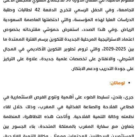
للعلوم الأمنية، في أشغال الدورة 50 للاجتماع السنوي للمجلس الأعلى
للجامعة، وفي الحفل الرسمي لتخرج الدفعة 42 لطالبات وطلبة
الدراسات العليا لهذه المؤسسة، والتي احتضنتها العاصمة السعودية
الرياض .وفي هذا الصدد، استعرض حموشي مقترحاته بخصوص
اعتماد الاستراتيجية المرحلية الجديدة للتكوين برسم الفترة الممتدة ما
بين 2025-2029، والتي تروم تطوير التكوين الأكاديمي في المجال
الشرطي، والانفتاح على تخصصات علمية جديدة، علاوة على التركيز
على جودة التدريب ودعم الابتكار.
لوماتان:
جرى، بلندن، تسليط الضوء على أهمية وتنوع الفرص الاستثمارية في
قطاعي الفلاحة والصناعة الغذائية في المغرب، وذلك خلال لقاء
نظمته وكالة التنمية الفلاحية. وأتاحت هذه التظاهرة، المنظمة
بتعاون مع سفارة المغرب بالمملكة المتحدة، بناء الجسور بين
المستثمرين البريطانيين المحتملين وممثلي وكالة التنمية الفلاحية،