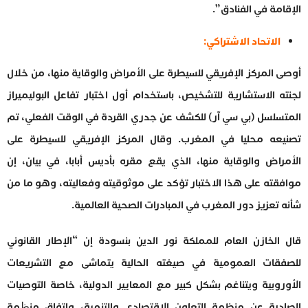
الإقامة في الفنادق”.
الاتحاد الاشتراكي:
أوصى المركز الإفريقي للسيطرة على الأمراض والوقاية منها، من خلال
لجنته الاستشارية للتشخيص، باستخدام أول اختبار تفاعل البوليميراز
المتسلسل (بي سي آر) للكشف عن جدري القردة في الوقت الفعلي، تم
تصنيعه محليا في المغرب. وقال المركز الإفريقي للسيطرة على
الأمراض والوقاية منها، الذي يقع مقره بأديس أبابا، في بيان، إن
موافقته على هذا الاختبار تؤكد على موثوقيته وفعاليته، وهو ما من
شأنه تعزيز دور المغرب في المبادرات الصحية العالمية.
قال الخازن العام للمملكة نور الدين بنسودة إن “الإطار القانوني
للصفقات العمومية في صيغته الحالية يتماشى مع التشريعات
الأوروبية ويتناغم بشكل كبير مع المعايير الدولية، خاصة التوصيات
الصادرة عن منظمة التعاون الاقتصادي والتنمية، واﺗﻔﺎق ﻣﻨﻈﻤﺔ