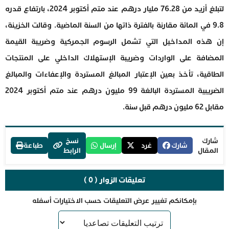
لتبلغ أزيد من 76.28 مليار درهم عند متم أكتوبر 2024، بارتفاع قدره
9.8 في المائة مقارنة بالفترة ذاتها من السنة الماضية. وقالت الخزينة،
إن هذه المداخيل التي تشمل الرسوم الجمركية وضريبة القيمة
المضافة على الواردات وضريبة الإستهلاك الداخلي على المنتجات
الطاقية، تأخذ بعين الإعتبار المبالغ المستردة والإعفاءات والمبالغ
الضريبية المستردة البالغة 99 مليون درهم عند متم أكتوبر 2024
مقابل 62 مليون درهم قبل سنة.
شارك
نسخ
شارك
غرد
إرسال
طباعة
المقال
الرابط
تعليقات الزوار ( 0 )
بإمكانكم تغيير عرض التعليقات حسب الاختيارات أسفله