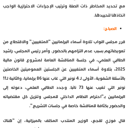
مع تحديد المخاطر ذات الصلة وترتيب الإجراءات الاحترازية الواجب
اتخاذها لتحييدها.
الصباح:
قرر مجلس النواب تلاوة أسماء البرلمانيين “المتغيبين” والاقتطاع من
تعويضاتهم بسبب عدم التزامهم بالحضور. وأمر رئيس المجلس، راشيد
الطالبي العلمي، في جلسة المناقشة العامة لمشروع قانون مالية
2025، بتلاوة أسماء المتغيبين عن الجلستين العموميتين الخاصتين
بالأسئلة الشفوية، الأولى لـ 4 نونبر التي غاب عنها 86 برلمانيا، والثانية لـ11
نونبر التي تغيب عنها 73 نائبا. وجدد الطالبي العلمي، دعوته إلى
البرلمانيين بـ”احترام النظام الداخلي للمجلس وتنزيل كل مقتضياته
والحضور بكثافة للمناقشة خاصة في جلسات التشريع”.
قال فوزي لقجع، الوزير المنتدب المكلف بالميزانية، إن “هناك