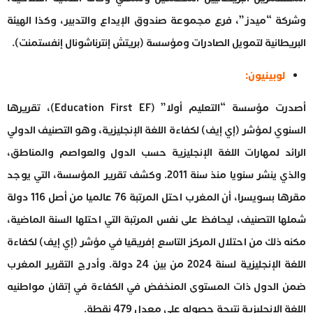
وشركة “ميدز”، فرع مجموعة صندوق الإيداع والتدبير، وكذا الهيئة
البريطانية لتمويل الصادرات ومؤسسة (بريتش إنترناشونال إنفستمنت).
لوبينيون:
أصدرت مؤسسة “التعليم أولا” (Education First EF)، تقريرها
السنوي لمؤشر (إي إيف) لكفاءة اللغة الإنجليزية، وهو التصنيف الدولي
الرائد لمهارات اللغة الإنجليزية حسب الدول والعواصم والمناطق،
والذي ينشر سنويا منذ سنة 2011. وكشف تقرير المؤسسة، التي يوجد
مقرها بسويسرا، أن المغرب احتل المرتبة 76 عالميا من أصل 116 دولة
شملها التصنيف، ليحافظ على نفس المرتبة التي احتلها السنة الماضية،
مكنه ذلك من احتلال المركز التاسع إفريقيا في مؤشر (إي إيف) لكفاءة
اللغة الإنجليزية لسنة 2024 من بين 24 دولة. وأدرج التقرير المغرب
ضمن الدول ذات المستوى المنخفض في الكفاءة في إتقان مواطنيه
اللغة الإنجليزية نتيجة حصوله على معدل 479 نقطة.