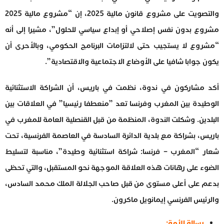
والتصويت على مشروع قانون مالية 2025، إن “مشروع مالية 2025
مشروع بدون نفس إصلاحي أو إبداع سياسي للحلول”، مشيرا إلى أنه
“مشروع لا يستجيب حتى لالتزامات البرنامج الحكومي، وبالأحرى أن
يكون جوابا شافيا على الأوضاع الاجتماعية والاقتصادية”.
أكد مشاركون في ندوة، نظمت في باريس، أن الشراكة الاستثنائية
الوطيدة بين المغرب وفرنسا تعد ”منعطفا رئيسيا” في العلاقات بين
البلدين. وشكلت الندوة، المنظمة من قبل القنصلية العامة للمغرب في
باريس، بشراكة مع بلدية الدائرة السادسة في العاصمة الفرنسية، تحت
شعار “المغرب – فرنسا: شراكة استثنائية وطيدة”، مناسبة لتسليط
الضوء على رهانات هذه العلاقة الموجهة نحو المستقبل، والتي تحظى
بدعم على أعلى مستوى من قبل صاحب الجلالة الملك محمد السادس،
والرئيس الفرنسي إيمانويل ماكرون.
رسالة الأمة: