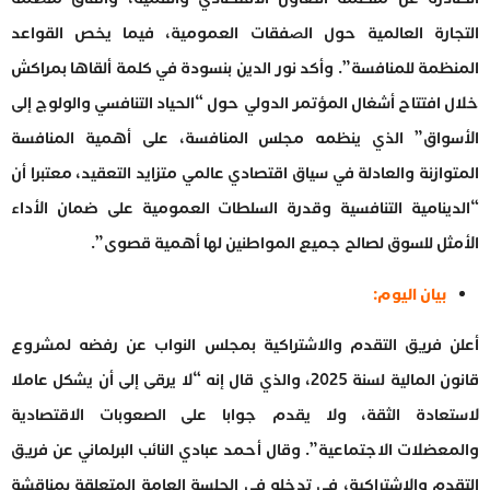
اﻟﺘﺠﺎرة اﻟﻌﺎلمية ﺣﻮل اﻟﺼﻔﻘﺎت اﻟﻌﻤﻮﻣﻴﺔ، فيما يخص القواعد
المنظمة للمنافسة”. وأكد نور الدين بنسودة في كلمة ألقاها بمراكش
خلال افتتاح أشغال المؤتمر الدولي حول “الحياد التنافسي والولوج إلى
الأسواق” الذي ينظمه مجلس المنافسة، على أهمية المنافسة
المتوازنة والعادلة في سياق اقتصادي عالمي متزايد التعقيد، معتبرا أن
“الدينامية التنافسية وقدرة السلطات العمومية على ضمان الأداء
الأمثل للسوق لصالح جميع المواطنين لها أهمية قصوى”.
بيان اليوم:
أعلن فريق التقدم والاشتراكية بمجلس النواب عن رفضه لمشروع
قانون المالية لسنة 2025، والذي قال إنه “لا يرقى إلى أن يشكل عاملا
لاستعادة الثقة، ولا يقدم جوابا على الصعوبات الاقتصادية
والمعضلات الاجتماعية”. وقال أحمد عبادي النائب البرلماني عن فريق
التقدم والاشتراكية، في تدخله في الجلسة العامة المتعلقة بمناقشة