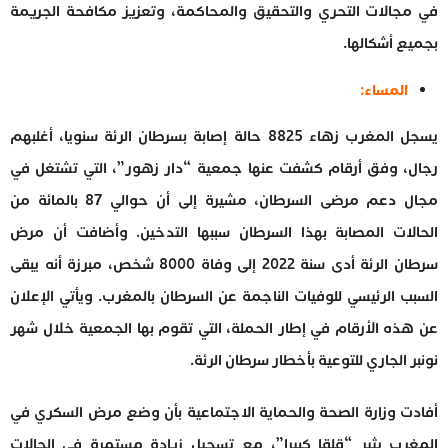
في مجالات التحري والتحقيق والمحاكمة، وتعزيز مكافحة الجريمة
بجميع أشكالها.
المساء:
يسجل المغرب زهاء 8825 حالة إصابة بسرطان الرئة سنويا، أغلبهم
رجال، وفق أرقام كشفت عنها جمعية “دار زهور”، التي تشتغل في
مجال دعم مرضى السرطان، مشيرة إلى أن حوالي 87 بالمائة من
الحالات المصابة بهذا السرطان سببها التدخين. وأضافت أن مرض
سرطان الرئة أدى سنة 2022 إلى وفاة 8000 شخص، مبرزة أنه يبقى
السبب الرئيسي للوفيات الناجمة عن السرطان بالمغرب. ويأتي الإعلان
عن هذه الأرقام في إطار الحملة، التي تقوم بها الجمعية خلال شهر
نونبر الجاري للتوعية بأخطار سرطان الرئة.
أفادت وزارة الصحة والحماية الاجتماعية بأن وضع مرض السكري في
المغرب يثير “قلقا كبيرا”، مع تسجيل زيادة مستمرة في الحالات