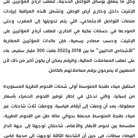
وكل ما يتعلق بوسائل التواصل الحديثة، لتعقب أرباح المؤثرين على
الإنترنت داخل وخارج أرض الوطن. وتشمل هذه المراقبة إيرادات
منصات التواصل الاجتماعي، التي يتم تحويلها إلى المغرب وحتى
المودعة في حسابات بنكية في الخارج، لتعقب أرباح المؤثرين على
الإنترنت. وحسب مصادر رسمية، فإن عائدات المؤثرين المغاربة
“الأشخاص الذاتيين” ما بين 2018 و2022 بلغت 300 مليار سنتيم، بناء
على تعقب المعاملات المالية، والرقم يمكن أن يكون أكبر من ذلك لأن
المعنيين لا يصرحون برقم معاملاتهم بالكامل.
استقبل ميناء طنجة المتوسط أولى شحنات اللحوم الطرية المستوردة
من إسبانيا، والتي تدخل في إطار توفير اللحوم الحمراء بأسعار
معقولة، بعد أن وصلت إلى أرقام قياسية. ووصلت ثلاث شاحنات عبر
ميناء طنجة المتوسط محملة بحوالي مائة طن من اللحوم الطرية،
مقسمة بين لحوم الأبقار والأغنام، شاحنتان توجهتا إلى جهة الدار
البيضاء سطات، في حين أن الشاحنة الثالثة توجهت إلى مدينة فاس.