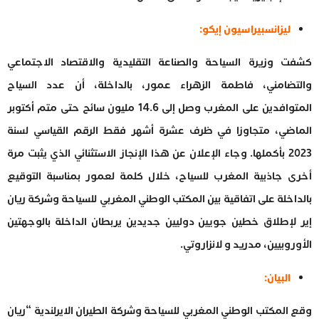
ليزانسبيراسيون إيكو:
كشفت وزيرة السياحة والصناعة التقليدية والاقتصاد الاجتماعي
والتضامني، فاطمة الزهراء عمور، بالداخلة، أن عدد السياح
المتوافدين على المغرب وصل إلى 14.6 مليون سائح حتى متم أكتوبر
الماضي، متجاوزا في ظرف عشرة أشهر فقط الرقم القياسي لسنة
2023 بأكملها. وجاء الإعلان عن هذا الإنجاز الاستثنائي الذي يثبت مرة
أخرى جاذبية المغرب للسياح، خلال كلمة لعمور بمناسبة التوقيع
بالداخلة على اتفاقية بين المكتب الوطني المغربي للسياحة وشركة ريان
إير لإطلاق خطين جويين دوليين جديدين يربطان الداخلة بالوجهتين
الأوروبيين، مدريد و لانزاروتي.
البيان:
وقع المكتب الوطني المغربي للسياحة وشركة الطيران الايرلندية “ريان