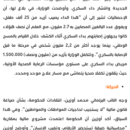
الجديدة وانتشار داء السكري. وأوضحت الوزارة، في بلاغ لها، أن
الإحصائيات تشير إلى أن “هذا الداء يصيب أزيد من 25 ألف طفل،
ويفوق عدد البالغين المصابين به 2.7 مليون، مع العلم أن نصف هؤلاء
كانوا يجهلون إصابتهم بداء السكري أثناء الكشف خلال القيام بالمسح
الوطني، بينما يوجد أكثر من 2,2 مليون شخص في مرحلة ما قبل
الإصابة بالسكري”. وتتكفل الوزارة بأزيد من (مليون ونصف) 1.500.000
مريض بداء السكري على مستوى مؤسسات الرعاية الصحية الأولية،
حيث يتلقون تكفلا صحيا يتماشى مع مسار علاج موحد ومحدد.
الحركة:
وجه النائب البرلماني محمد أوزين، انتقادات للحكومة، بشأن صياغة
قانون مالية “لا يستجيب لحاجيات المواطنات والمواطنين”. وفي هذا
السياق، أكد أوزين أن الحكومة اعتمدت مشروع مالية بمقاربة
“محاسباتية ضيقة تستحضر الأرقام، وتغيب الإنسان”. وأوضح أوزين