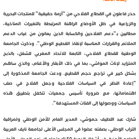
حذر فاعلون في القطاع الفلاحي من “أزمة حقيقية” للمنتجات البحرية
والزراعية في ظل الأوضاع الراهنة المرتبطة بالتغيرات المناخية،
مطالبين بـ”دعم الفلاحين والكسابة الذين يعانون من غياب الدعم
الملائم والقرارات المناسبة لإنقاذ القطيع الوطني”. وذكرت الجامعة
الوطنية للقطاع الفلاحي، التابعة للاتحاد المغربي للشغل، بالذبح
المتزايد لإناث المواشي، بما في ذلك الأبقار والأغنام، والذي ساهم
بشكل كبير في تراجع حجم القطيع. ودعت الجامعة المذكورة إلى
“إعادة النظر في السياسات الفلاحية وجعل الفلاح في صلب
اهتماماتها، مع ضرورة تأسيس جمعيات تتكفل بتطبيق هذه
السياسات ووصولها إلى الفئات المستهدفة”.
شارك عبد اللطيف حموشي، المدير العام للأمن الوطني ولمراقبة
التراب الوطني، بصفته عضوا في المجلس الأعلى لجامعة نايف العربية