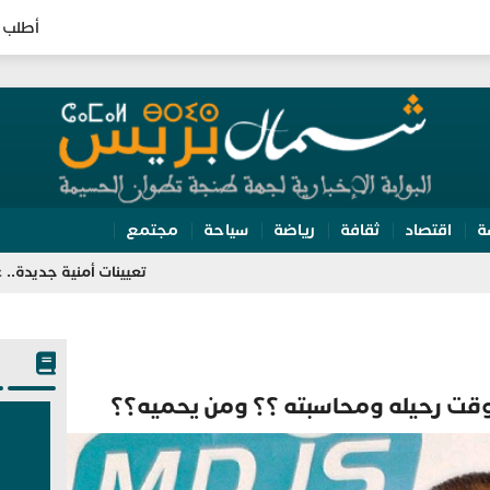
أطلب 
ة
اقتصاد
ثقافة
رياضة
سياحة
مجتمع
تعيينات أمنية جديدة.. عبد اللطيف حموشي يؤشر على 20 منصباً 
وقت رحيله ومحاسبته ؟؟ ومن يحميه؟؟