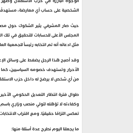
الوجوه البارزة في حزب الاستقلال وصهر 
الشخصية على حساب أي معارضة، مستهدفًا خ
حيث صار المشرفي يثير الشكوك حول مصار
المجلس الأعلى للحسابات للتحقيق في تلك ال
مثل ادعائه أنه تم انتخابه رئيساً للجمعية ال
وقد أصبح هذا الرجل يضغط على وسائل الإعلا
الأحرار وتستهدف خصومه السياسيين، كما 
من أي شخص لا يرضخ له داخل حزب الاستقلا
طوال فترة انتظار التعديل الحكومي الأخي
وكفاءته لا تؤهله لتولي منصب وزاري باسم ا
تعكس التزامًا حقيقيًا. ومع اقتراب الانتخابات
ما يجعلنا اليوم نطرح عدة أسئلة منها: