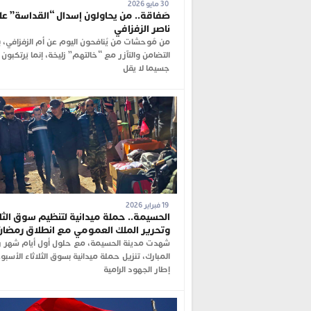
30 مايو 2026
صَفاقة.. من يحاولون إسدال “القداسة” عل
ناصر الزفزافي
من مُوحشات من يُنافحون اليوم عن أم الزفزافي، 
التضامن والتآزر مع “خالتهم” زليخة، إنما يَرتكبون
جسيما لا يقل
19 فبراير 2026
الحسيمة.. حملة ميدانية لتنظيم سوق الثلا
وتحرير الملك العمومي مع انطلاق رمضان
شهدت مدينة الحسيمة، مع حلول أول أيام شهر 
المبارك، تنزيل حملة ميدانية بسوق الثلاثاء الأسب
إطار الجهود الرامية