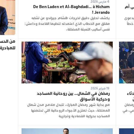
4 مارس 2026
ى أم
De Ben Laden et Al-Baghdadi… à Hicham
Jerando !
بدعوى
يكشف تحليل دقيق لخرجات هشام جيراندو عن تشابه
 خطأ
مقلق مع الخطاب الذي اعتمدته تنظيما القاعدة وداعش:
نفس أساليب التعبئة المضللة،
من الحسي
للمبادرة
19 فبراير 2026
ثاء
رمضان في الشمال… بين روحانية المساجد
وحركية الأسواق
رمضان
مع بداية شهر رمضان المبارك، تتبدل ملامح مدن شمال
وعي، في
المملكة، حيث تمتزج الأجواء الروحانية التي تحتضنها
المساجد بحركية اقتصادية وتجارية