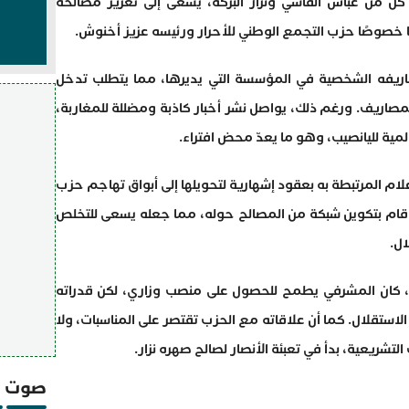
كل من عباس الفاسي ونزار البركة، يسعى إلى تعزيز مصالحه
صوصًا حزب التجمع الوطني للأحرار ورئيسه عزيز أخنوش.
يفه الشخصية في المؤسسة التي يديرها، مما يتطلب تدخل
مصاريف. ورغم ذلك، يواصل نشر أخبار كاذبة ومضللة للمغاربة،
عالمية لليانصيب، وهو ما يعدّ محض افتراء.
م المرتبطة به بعقود إشهارية لتحويلها إلى أبواق تهاجم حزب
قام بتكوين شبكة من المصالح حوله، مما جعله يسعى للتخلص
ل.
ر، كان المشرفي يطمح للحصول على منصب وزاري، لكن قدراته
لاستقلال. كما أن علاقاته مع الحزب تقتصر على المناسبات، ولا
 التشريعية، بدأ في تعبئة الأنصار لصالح صهره نزار.
صوت و