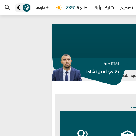
+ تابعنا
طنجة
23
التصحيح
شاركنا رأيك
°C
إفتتاحية
بقلم: أمين نشاط
بـ13 مدينة بينها طنجة وأصيلة
سبتة المحتلة