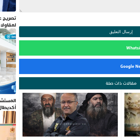
تصريح عم
لمقاولا
مقالات ذات صلة
المستشف
أكديطال
تلتزم بأ