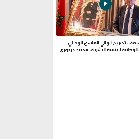
مة.. تصريح الوالي المنسق الوطني
 الوطنية للتنمية البشرية، محمد دردوري