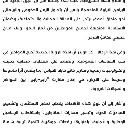
وافتتاح السنة التشريعية، حيث شدّد جلالته على أن الجيل الجديد من
البرامج الترابية المندمجة ينبغي أن يتجاوز الزمن الحكومي والبرلماني
نحو منطق أعمق يرتكز على العدالة المجالية والاجتماعية، وضمان
الاستفادة المنصفة لجميع المواطنين من ثمار النمو، وبناء مناخ
حقيقي لتكافؤ الفرص.
وفي هذا الإطار، أكد الوزير أن هذه الرؤية الجديدة تضع المواطن في
قلب السياسات العمومية، وتعتمد على معطيات ميدانية دقيقة
وتكنولوجيات رقمية وتقارير نتائج قابلة للقياس، بما يضمن أثراً ملموساً
وسريعاً على الأرض، في إطار مقاربة “رابح–رابح” بين الحواضر
والمجالات القروية.
وأشار إلى أن بلوغ هذه الأهداف يتطلب تحفيز الاستثمار، وتشجيع
المبادرات الحرة، وتيسير مسارات المقاولين، واستقطاب الرساميل
الوطنية والأجنبية، باعتبارها رافعات جوهرية لتنمية ترابية شاملة