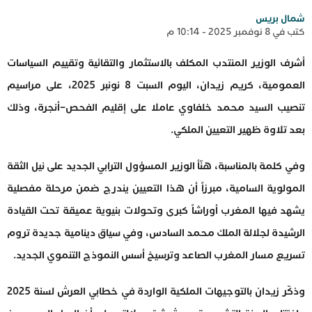
شمال بريس
كتب في 8 نوفمبر 2025 - 10:14 م
أشرف الوزير المنتدب المكلف بالاستثمار والتقائية وتقييم السياسات
العمومية، كريم زيدان، اليوم السبت 8 نونبر 2025، على مراسيم
تنصيب السيد محمد خلفاوي عاملا على إقليم الفحص–أنجرة، وذلك
بعد تلاوة ظهير التعيين الملكي.
وفي كلمة بالمناسبة، هنّأ الوزير المسؤول الترابي الجديد على نيل الثقة
المولوية السامية، مبرزاً أن هذا التعيين يندرج ضمن مرحلة مفصلية
يشهد فيها المغرب أوراشاً كبرى وتحولات بنيوية عميقة تحت القيادة
الرشيدة لجلالة الملك محمد السادس، وفي سياق دينامية جديدة تروم
تسريع مسار المغرب الصاعد وترسيخ أسس النموذج التنموي الجديد.
وذكّر زيدان بالتوجيهات الملكية الواردة في خطابي العرش لسنة 2025