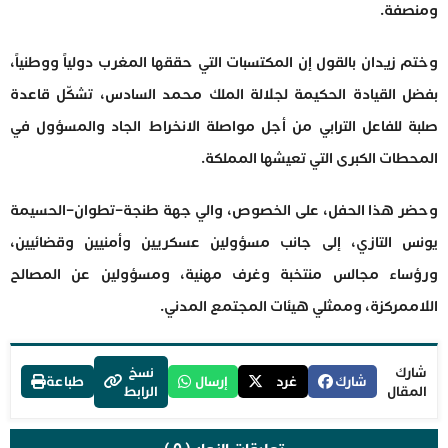
ومنصفة.
وختم زيدان بالقول إن المكتسبات التي حققها المغرب دولياً ووطنياً،
بفضل القيادة الحكيمة لجلالة الملك محمد السادس، تشكّل قاعدة
صلبة للفاعل الترابي من أجل مواصلة الانخراط الجاد والمسؤول في
المحطات الكبرى التي تعيشها المملكة.
وحضر هذا الحفل، على الخصوص، والي جهة طنجة–تطوان–الحسيمة
يونس التازي، إلى جانب مسؤولين عسكريين وأمنيين وقضائيين،
ورؤساء مجالس منتخبة وغرف مهنية، ومسؤولين عن المصالح
اللاممركزة، وممثلي هيئات المجتمع المدني.
شارك
نسخ
شارك
غرد
إرسال
طباعة
المقال
الرابط