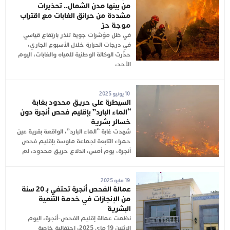
من بينها مدن الشمال.. تحذيرات
مشددة من حرائق الغابات مع اقتراب
موجة حرّ
في ظل مؤشرات جوية تنذر بارتفاع قياسي
في درجات الحرارة خلال الأسبوع الجاري،
حذّرت الوكالة الوطنية للمياه والغابات، اليوم
الأحد،
10 يونيو 2025
السيطرة على حريق محدود بغابة
“الماء البارد” بإقليم فحص أنجرة دون
خسائر بشرية
شهدت غابة “الماء البارد”، الواقعة بقرية عين
حمراء التابعة لجماعة ملوسة بإقليم فحص
أنجرة، يوم أمس، اندلاع حريق محدود، لم
19 مايو 2025
عمالة الفحص أنجرة تحتفي بـ 20 سنة
من الإنجازات في خدمة التنمية
البشرية
نظمت عمالة إقليم الفحص-أنجرة، اليوم
الاثنين 19 ماي 2025، احتفالية خاصة