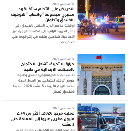
6 أغسطس 2026
التحريض على اقتحام سبتة يقود
مسيري مجموعة “واتساب” للتوقيف
بالفنيدق وتطوان
أوقفت عناصر الدرك الملكي بالفنيدق، في
إطار الجهود الرامية إلى مكافحة الهجرة غير
النظامية، شخصين يشتبه في إشرافهما على
مجموعة
5 أغسطس 2026
حرارة بلا تكييف تشعل الاحتجاج
بالمحكمة الابتدائية في طنجة
أعلنت النقابة الديمقراطية للعدل بطنجة
خوض توقف احتجاجي عن العمل لمدة
ساعة، اليوم الأربعاء 5 غشت 2026، تنديداً
باستمرار تعطل
5 أغسطس 2026
عملية مرحبا 2026.. أكثر من 2.74
مليون مغربي عبروا إلى المملكة حتى
3 غشت
بلغ عدد المغاربة المقيمين بالخارج الذين