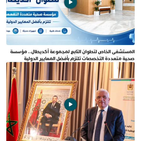
المستشفى الخاص لتطوان التابع لمجموعة أكديطال.. مؤسسة
صحية متعددة التخصصات تلتزم بأفضل المعايير الدولية