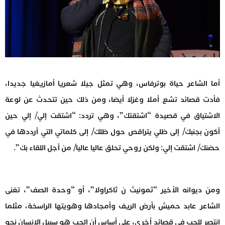
أما الشاعر حياة بوترفاس، وهي تمثل جيلا شعريا أمازيغيا جديدا،
فأدت قصائد تشع أملا وغزلا أيضا، ومن ذلك حين تتحدث عن لوعة
الاشتياق في قصيدة “اشتقتك”، وهي تردد: “اشتقت إلي/ إلي حين
أكون بجنبك/ إلى ظلي يتراقص حول ظلك/ إلى كلماتي التي أرددها في
حضنك/ اشتقت إلي: ولكن روحي تحلق عاليا عاليا/ من أجل اللقاء بك”.
ومن ديوانه الأخير “ثمونيث ن ثاكراولا”، أو “وحدة الصف”، تغنى
الشاعر عابد حميش بأرض الريف وأمجادها وهويتها الراسخة، مثلما
انتصر للحب في قصائد أخرى، على أساس أن الحب هو سبيل الإنسان نحو