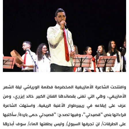
وافتتحت الشاعرة الأمازيغية المخضرمة فظمة الورياشي ليلة الشعر
الأمازيغي، وهي التي تغنى بقصائدها الفنان الكبير خالد إيزري، ومن
عزف على إيقاعه في ريبيرطوار الأغنية الريفية. واستهلت الشاعرة
قراءاتها بنص “قصيدتي”، وفيها تصدح: “قصيدتي حمى باردة/ سأكتبها
على الطرقات/ لن تجرفها السيول/ وليس يطفئها الماء/ سوف أبذرها