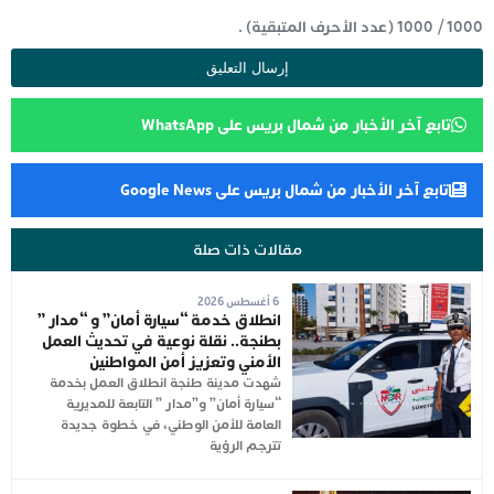
1000
/
1000
(عدد الأحرف المتبقية) .
تابع آخر الأخبار من شمال بريس على WhatsApp
تابع آخر الأخبار من شمال بريس على Google News
مقالات ذات صلة
6 أغسطس 2026
انطلاق خدمة “سيارة أمان” و “مدار ”
بطنجة.. نقلة نوعية في تحديث العمل
الأمني وتعزيز أمن المواطنين
شهدت مدينة طنجة انطلاق العمل بخدمة
“سيارة أمان” و”مدار ” التابعة للمديرية
العامة للأمن الوطني، في خطوة جديدة
تترجم الرؤية