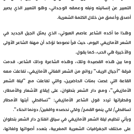
التعبير عن إنسانيته ونبله وعمقه الوجداني، وهو التعبير الذي يصير
أصدق وأعمق من خلال الكلمة الشعرية.
وهذا ما أكده الشاعر عاصم العبوتي، الذي يمثل الجيل الجديد في
الشعر الأمازيغي اليوم، حيث قرأ نصوصا تؤكد أن مهنة الشاعر الأولى
والأخيرة هي الحب، كما يقول.
وما بين هذه القصيدة وتلك، وهذه الشاعرة وذلك الشاعر، قدمت
فرقة “ّأجيال الريف” روائع من الشعر الغنائي الأمازيغي، تفاعلت معه
القاعة التي غصت بمئات الحاضرين، والتي تفاعلت مع “ليلة الشعر
الأمازيغي”، ومع دار الشعر بتطوان، على إيقاع الأشعار والأمطار،
وقطراتها تردد قول الشاعر الأمازيغي: “تساقطي أيتها الأمطار
تساقطي/ لكي ينمو القمح/ ولكي نحصده واقفين/ دونما انحناء”.
ويأتي تنظيم ليلة الشعر الأمازيغي في سياق انفتاج دار الشعر بتطوان
على مختلف الجغرافيات الشعرية المغربية، بتعدد أصواتها ولغاتها،