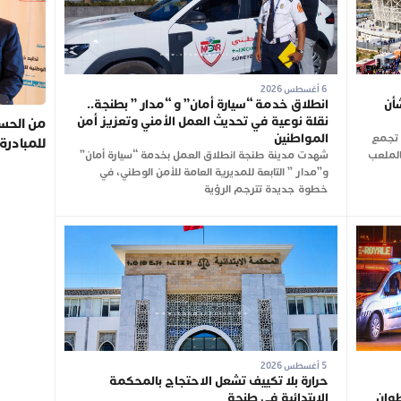
6 أغسطس 2026
أن
انطلاق خدمة “سيارة أمان” و “مدار ” بطنجة..
نقلة نوعية في تحديث العمل الأمني وتعزيز أمن
من الحسي
المواطنين
ن تجمع
للمبادرة
شت الجاري بالملعب
شهدت مدينة طنجة انطلاق العمل بخدمة “سيارة أمان”
و”مدار ” التابعة للمديرية العامة للأمن الوطني، في
خطوة جديدة تترجم الرؤية
5 أغسطس 2026
حرارة بلا تكييف تشعل الاحتجاج بالمحكمة
طوان
الابتدائية في طنجة