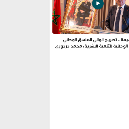
مة.. تصريح الوالي المنسق الوطني
 الوطنية للتنمية البشرية، محمد دردوري