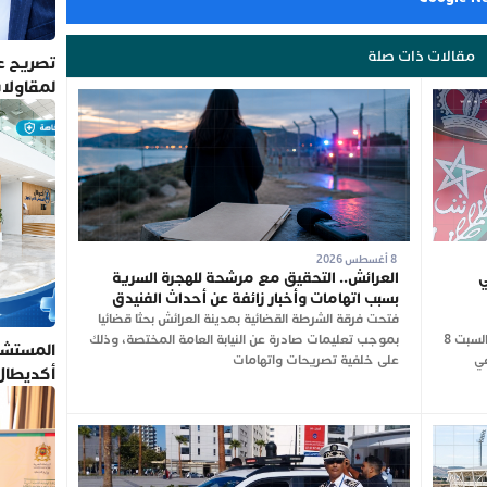
مقالات ذات صلة
تصريح عم
لمقاولا
8 أغسطس 2026
ي
العرائش.. التحقيق مع مرشحة للهجرة السرية
بسبب اتهامات وأخبار زائفة عن أحداث الفنيدق
فتحت فرقة الشرطة القضائية بمدينة العرائش بحثا قضائيا
أعلنت المديرية العامة للأمن الوطني، زوال يومه السبت 8
بموجب تعليمات صادرة عن النيابة العامة المختصة، وذلك
المستشف
في
على خلفية تصريحات واتهامات
أكديطال
تلتزم بأ