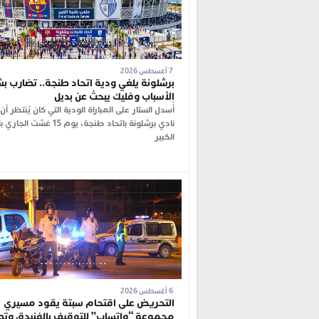
7 أغسطس 2026
برشلونة يلغي ودية اتحاد طنجة.. تضارب بش
الأسباب وفليك يبحث عن بديل
أُسدل الستار على المباراة الودية التي كان يُنتظر أ
نادي برشلونة باتحاد طنجة، يوم 15 غ
الكبير
6 أغسطس 2026
التحريض على اقتحام سبتة يقود مسيري
مجموعة “واتساب” للتوقيف بالفنيدق وت