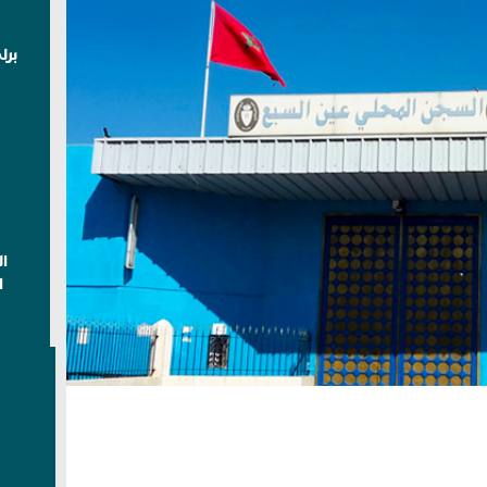
برل
ا
ا