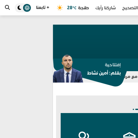
+ تابعنا
طنجة
28
التصحيح
شاركنا رأيك
°C
إفتتاحية
بقلم: أمين نشاط
هجرة السرية بسبب اتهامات وأخبار زائفة عن أحداث الفنيدق
تعيينات أمنية جدي