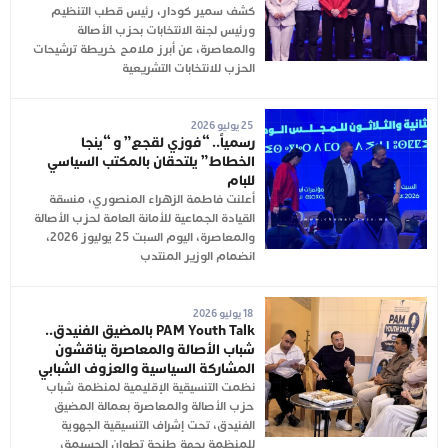
كشف سمير كودار، رئيس قطب التنظيم
ورئيس لجنة الانتخابات بحزب الأصالة
والمعاصرة، عن أبرز ملامح خريطة ترشيحات
الحزب للانتخابات التشريعية
25 يوليو 2026
رسمياً.. “فوزي لقجع” و “ينجا
الخطاط” يلتحقان بالمكتب السياسي
للبام
أعلنت فاطمة الزهراء المنصوري، منسقة
القيادة الجماعية للأمانة العامة لحزب الأصالة
والمعاصرة، اليوم السبت 25 يوليوز 2026،
انضمام الوزير المنتدب
18 يوليو 2026
PAM Youth Talk بالمضيق الفنيدق..
شباب الأصالة والمعاصرة يناقشون
المشاركة السياسية والعزوف الشبابي
نظمت التنسيقية الإقليمية لمنظمة شباب
حزب الأصالة والمعاصرة بعمالة المضيق
الفنيدق، تحت إشراف التنسيقية الجهوية
للمنظمة بجهة طنجة تطوان الحسيمة،