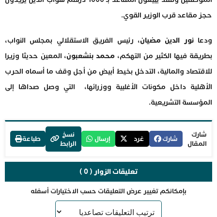
حجز مقاعد قرب الوزير القوي.
ودعا
نور الدين مضيان
، رئيس الفريق الاستقلالي بمجلس النواب،
بطريقة فيها الكثير من التهكم،
محمد بنشعبون
، المعين حديثا وزيرا
للاقتصاد والمالية، التدخل بخيط أبيض من أجل وقف ما أسماه الحرب
الأهلية داخل مكونات الأغلبية ووزرائها، التي وصل صداها إلى
المؤسسة التشريعية.
شارك
نسخ
شارك
غرد
إرسال
طباعة
المقال
الرابط
تعليقات الزوار ( 0 )
بإمكانكم تغيير عرض التعليقات حسب الاختيارات أسفله