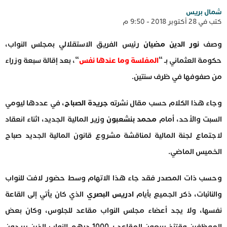
شمال بريس
كتب في 28 أكتوبر 2018 - 9:50 م
وصف
نور الدين مضيان
رئيس الفريق الاستقلالي بمجلس النواب،
حكومة العثماني بـ “
المفلسة وما عندها نفس
“، بعد إقالة سبعة وزراء
من صفوفها في ظرف سنتين.
وجاء هذا الكلام حسب مقال نشرته
جريدة الصباح
، في عددها ليومي
السبت والأحد، أمام
محمد بنشعبون
وزير المالية الجديد، اثناء انعقاد
لاجتماع لجنة المالية لمناقشة مشروع قانون المالية الجديد صباح
الخميس الماضي.
وحسب ذات المصدر فقد جاء هذا الاتهام وسط حضور لافت للنواب
والنائبات، ذكر الجميع بأيام
ادريس البصري
الذي كان يأتي إلى القاعة
نفسها، ولا يجد أعضاء مجلس النواب مقاعد للجلوس، وكان بعض
الموظفين وقتئذ يبيعون المقاعد بـ 1000 درهم للنواب الذين يريدون