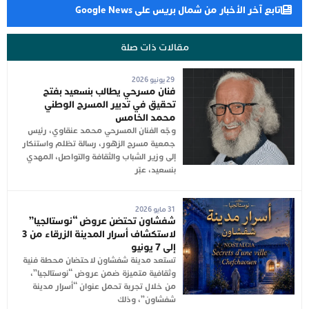
تابع آخر الأخبار من شمال بريس على Google News
مقالات ذات صلة
29 يونيو 2026
فنان مسرحي يطالب بنسعيد بفتح
تحقيق في تدبير المسرح الوطني
محمد الخامس
وجّه الفنان المسرحي محمد عنقاوي، رئيس
جمعية مسرح الزهور، رسالة تظلم واستنكار
إلى وزير الشباب والثقافة والتواصل، المهدي
بنسعيد، عبّر
31 مايو 2026
شفشاون تحتضن عروض “نوستالجيا”
لاستكشاف أسرار المدينة الزرقاء من 3
إلى 7 يونيو
تستعد مدينة شفشاون لاحتضان محطة فنية
وثقافية متميزة ضمن عروض “نوستالجيا”،
من خلال تجربة تحمل عنوان “أسرار مدينة
شفشاون”، وذلك