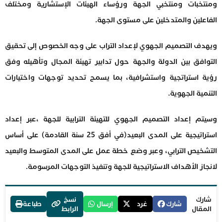
ومنتخبات ومنتخبي الجهة ورؤساء الهيئات الإستشارية ومختلف
الفاعلين والمتدخلين على مستوى الجهة.
ويهدف التصميم الجهوي لإعداد التراب على وجه الخصوص إلى تحقيق
التوافق بين الدولة والجهة حول تدابير تهيئة المجال وتأهيله وفق
رؤية استراتجية واستشرافية، بما يسمح تحديد توجهات واختيارات
التنمية الجهوية.
وسيتم إعداد التصميم الجهوي للتهيئة الترابية للجهة ،عبر إعداد
استراتيجية على المدى البعيد(في أفق 25 سنة القادمة) على أساس
التشخيص الترابي، وعبر وضع خطة عمل على المدى المتوسط والبعيد
لانجاز الأهداف الاستراتيجية للجهة وتنفيذ التوجهات المرسومة.
شارك
نسخ
شارك
غرد
إرسال
طباعة
المقال
الرابط