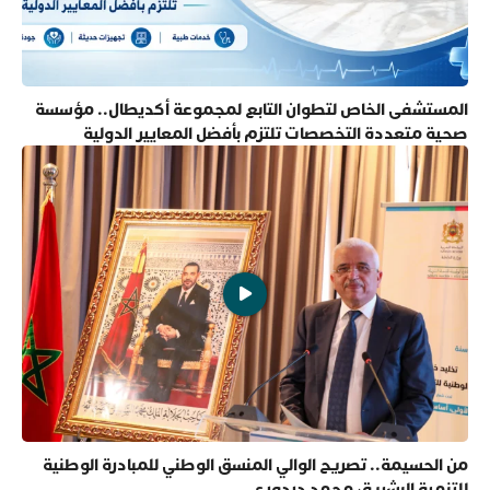
المستشفى الخاص لتطوان التابع لمجموعة أكديطال.. مؤسسة
صحية متعددة التخصصات تلتزم بأفضل المعايير الدولية
من الحسيمة.. تصريح الوالي المنسق الوطني للمبادرة الوطنية
للتنمية البشرية، محمد دردوري